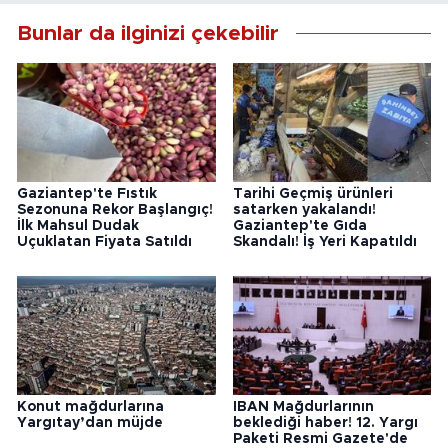
Bunlar da ilginizi çekebilir
Gaziantep'te Fıstık
Tarihi Geçmiş ürünleri
Sezonuna Rekor Başlangıç!
satarken yakalandı!
İlk Mahsul Dudak
Gaziantep'te Gıda
Uçuklatan Fiyata Satıldı
Skandalı! İş Yeri Kapatıldı
Konut mağdurlarına
IBAN Mağdurlarının
Yargıtay’dan müjde
beklediği haber! 12. Yargı
Paketi Resmi Gazete'de