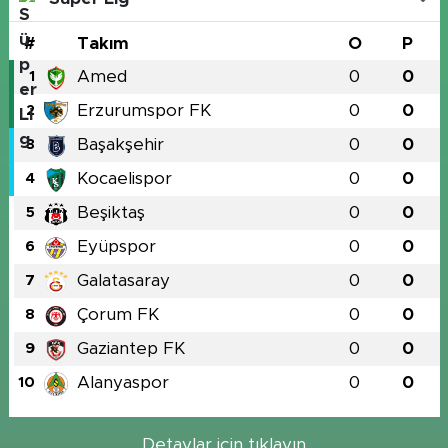
#
Takım
O
P
Amed
0
0
1
Erzurumspor FK
0
0
2
Başakşehir
0
0
3
Kocaelispor
0
0
4
Beşiktaş
0
0
5
Eyüpspor
0
0
6
Galatasaray
0
0
7
Çorum FK
0
0
8
Gaziantep FK
0
0
9
Alanyaspor
0
0
10
Detaylar için tıklayın