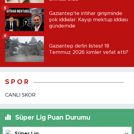
5
Gaziantep'te intihar girişiminde
şok iddialar: Kayıp mektup iddiası
gündemde
6
Gaziantep defin listesi! 18
Temmuz 2026 kimler vefat etti?
S P O R
CANLI SKOR
Süper Lig Puan Durumu
Süper Lig