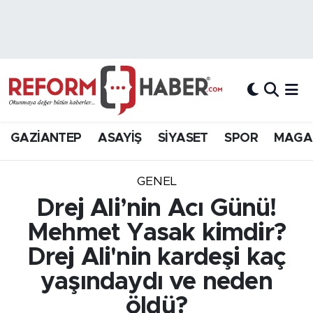
Nöbetçi Eczaneler
Hava Durumu
Trafik Durumu
GAZİANTEP
ASAYİŞ
SİYASET
SPOR
MAGA
Süper Lig Puan Durumu ve Fikstür
GENEL
Tüm Manşetler
Drej Ali’nin Acı Günü!
Mehmet Yasak kimdir?
Son Dakika Haberleri
Drej Ali'nin kardeşi kaç
Haber Arşivi
yaşındaydı ve neden
öldü?