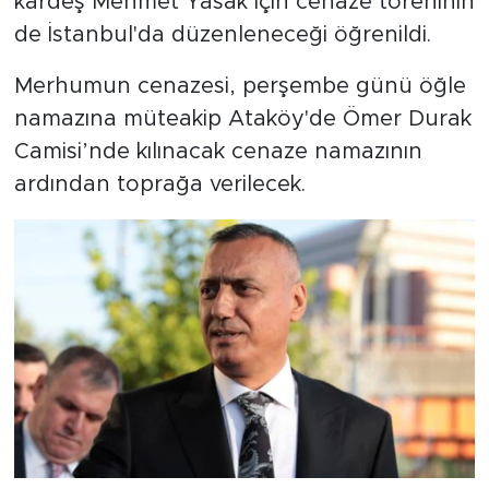
kardeş Mehmet Yasak için cenaze töreninin
de İstanbul'da düzenleneceği öğrenildi.
Merhumun cenazesi, perşembe günü öğle
namazına müteakip Ataköy'de Ömer Durak
Camisi’nde kılınacak cenaze namazının
ardından toprağa verilecek.