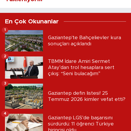
En Çok Okunanlar
1
Gaziantep'te Bahçelievler kura
sonuçları açıklandı
2
TBMM İdare Amiri Sermet
Atay’dan trol hesaplara sert
çıkış: “Seni bulacağım”
3
Gaziantep defin listesi! 25
Temmuz 2026 kimler vefat etti?
4
Gaziantep LGS’de başarısını
sürdürdü: 11 öğrenci Türkiye
birincisi oldu