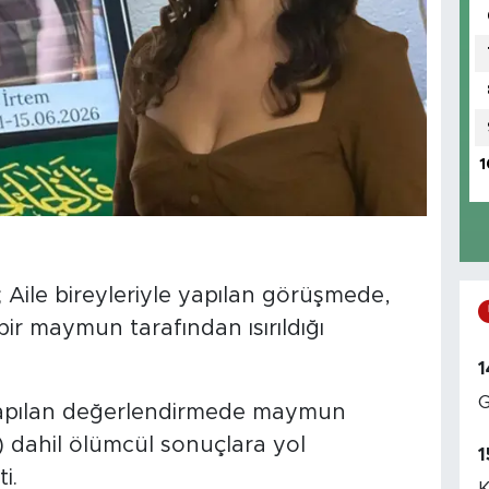
1
 Aile bireyleriyle yapılan görüşmede,
bir maymun tarafından ısırıldığı
1
G
apılan değerlendirmede maymun
i) dahil ölümcül sonuçlara yol
1
i.
K