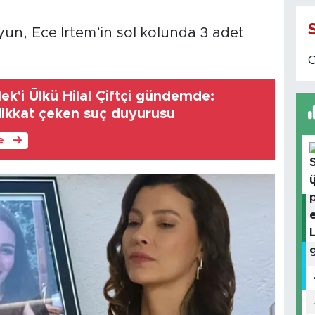
n, Ece İrtem’in sol kolunda 3 adet
lek'i Ülkü Hilal Çiftçi gündemde:
ikkat çeken suç duyurusu
le