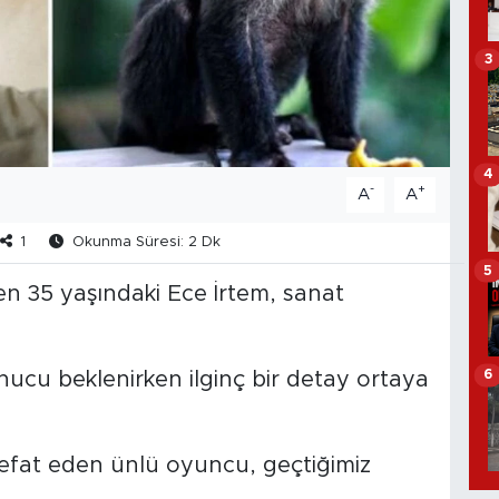
3
4
-
+
A
A
1
Okunma Süresi: 2 Dk
5
ren 35 yaşındaki Ece İrtem, sanat
6
onucu beklenirken ilginç bir detay ortaya
fat eden ünlü oyuncu, geçtiğimiz