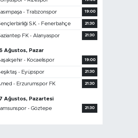
asımpaşa - Trabzonspor
19:00
ençlerbirliği S.K. - Fenerbahçe
21:30
aziantep FK - Alanyaspor
21:30
6 Ağustos, Pazar
aşakşehir - Kocaelispor
19:00
eşiktaş - Eyüpspor
21:30
med - Erzurumspor FK
21:30
7 Ağustos, Pazartesi
amsunspor - Göztepe
21:30