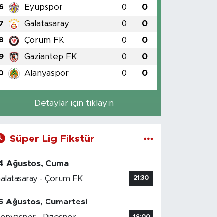
Eyüpspor
0
0
6
Galatasaray
0
0
7
Çorum FK
0
0
8
Gaziantep FK
0
0
9
Alanyaspor
0
0
0
Detaylar için tıklayın
Süper Lig Fikstür
4 Ağustos, Cuma
alatasaray - Çorum FK
21:30
5 Ağustos, Cumartesi
onyaspor - Rizespor
19:00