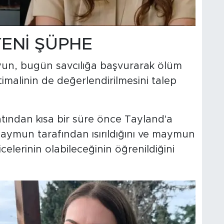
YENİ ŞÜPHE
yun, bugün savcılığa başvurarak ölüm
timalinin de değerlendirilmesini talep
ından kısa bir süre önce Tayland'a
r maymun tarafından ısırıldığını ve maymun
icelerinin olabileceğinin öğrenildiğini