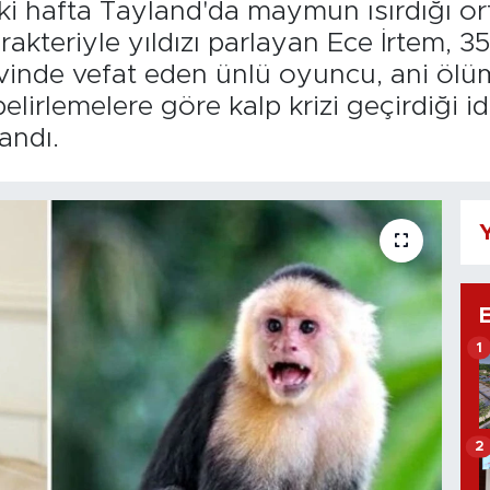
 hafta Tayland'da maymun ısırdığı ortay
arakteriyle yıldızı parlayan Ece İrtem, 3
evinde vefat eden ünlü oyuncu, ani ölü
rlemelere göre kalp krizi geçirdiği iddia
andı.
Y
1
2