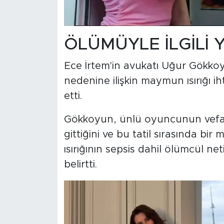
ÖLÜMÜYLE İLGİLİ 
Ece İrtem'in avukatı Uğur Gökko
nedenine ilişkin maymun ısırığı ih
etti.
Gökkoyun, ünlü oyuncunun vefat
gittiğini ve bu tatil sırasında bi
ısırığının sepsis dahil ölümcül net
belirtti.