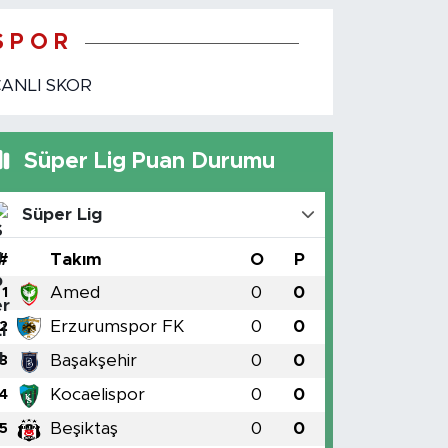
S P O R
CANLI SKOR
Süper Lig Puan Durumu
Süper Lig
#
Takım
O
P
Amed
0
0
1
Erzurumspor FK
0
0
2
Başakşehir
0
0
3
Kocaelispor
0
0
4
Beşiktaş
0
0
5