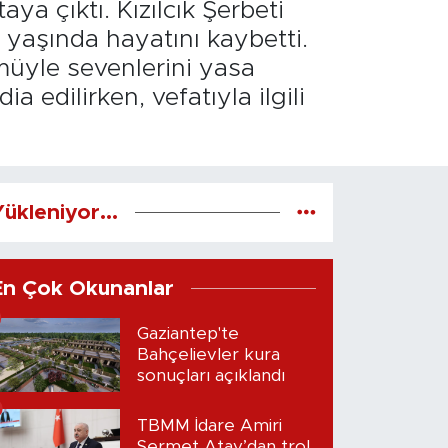
a çıktı. Kızılcık Şerbeti
5 yaşında hayatını kaybetti.
müyle sevenlerini yasa
 edilirken, vefatıyla ilgili
ükleniyor...
En Çok Okunanlar
Gaziantep'te
Bahçelievler kura
sonuçları açıklandı
TBMM İdare Amiri
Sermet Atay’dan trol