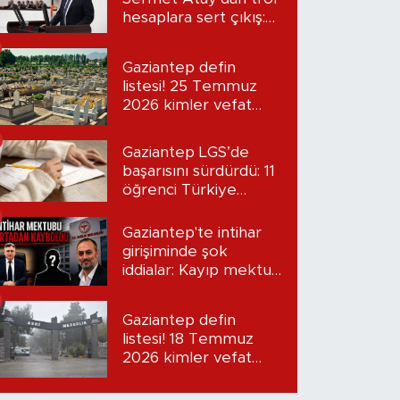
hesaplara sert çıkış:
“Seni bulacağım”
Gaziantep defin
listesi! 25 Temmuz
2026 kimler vefat
etti?
Gaziantep LGS’de
başarısını sürdürdü: 11
öğrenci Türkiye
birincisi oldu
Gaziantep'te intihar
girişiminde şok
iddialar: Kayıp mektup
iddiası gündemde
Gaziantep defin
listesi! 18 Temmuz
2026 kimler vefat
etti?