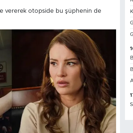
e vererek otopside bu şüphenin de
K
G
G
1
B
B
A
1
S