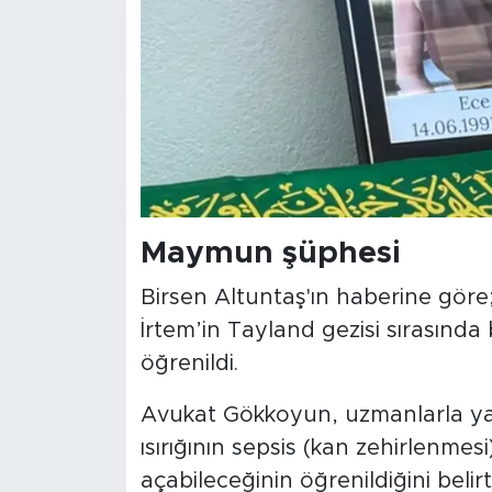
Maymun şüphesi
Birsen Altuntaş'ın haberine göre;
İrtem’in Tayland gezisi sırasında 
öğrenildi.
Avukat Gökkoyun, uzmanlarla y
ısırığının sepsis (kan zehirlenmes
açabileceğinin öğrenildiğini belirtt