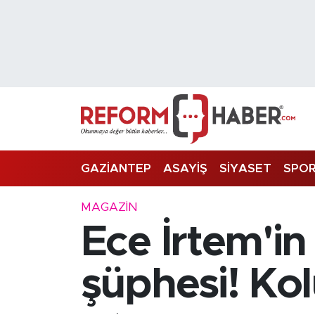
Nöbetçi Eczaneler
Hava Durumu
Trafik Durumu
Süper Lig Puan Durumu ve Fikstür
GAZİANTEP
ASAYİŞ
SİYASET
SPO
Tüm Manşetler
MAGAZİN
Ece İrtem'
Son Dakika Haberleri
Haber Arşivi
şüphesi! Kol