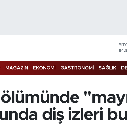
DO
47,
EU
55,
R
MAGAZİN
EKONOMİ
GASTRONOMİ
SAĞLIK
DE
STE
64,
GRA
666
BİS
in ölümünde "ma
13.
BIT
64.
unda diş izleri b