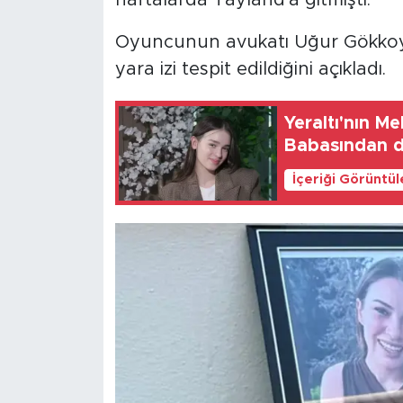
haftalarda Tayland'a gitmişti.
Oyuncunun avukatı Uğur Gökkoyu
yara izi tespit edildiğini açıkladı.
Yeraltı'nın Me
Babasından d
İçeriği Görüntü