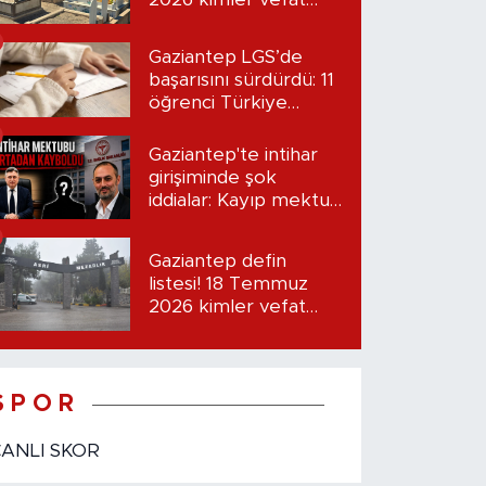
etti?
Gaziantep LGS’de
başarısını sürdürdü: 11
öğrenci Türkiye
birincisi oldu
Gaziantep'te intihar
girişiminde şok
iddialar: Kayıp mektup
iddiası gündemde
Gaziantep defin
listesi! 18 Temmuz
2026 kimler vefat
etti?
S P O R
CANLI SKOR