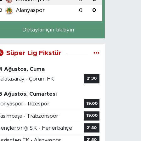
Alanyaspor
0
0
0
Detaylar için tıklayın
Süper Lig Fikstür
4 Ağustos, Cuma
alatasaray - Çorum FK
21:30
5 Ağustos, Cumartesi
onyaspor - Rizespor
19:00
asımpaşa - Trabzonspor
19:00
ençlerbirliği S.K. - Fenerbahçe
21:30
aziantep FK - Alanyaspor
21:30