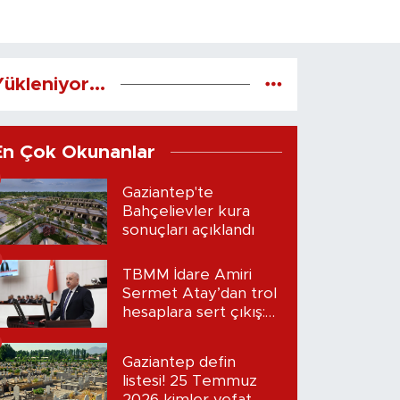
ükleniyor...
En Çok Okunanlar
Gaziantep'te
Bahçelievler kura
sonuçları açıklandı
TBMM İdare Amiri
Sermet Atay’dan trol
hesaplara sert çıkış:
“Seni bulacağım”
Gaziantep defin
listesi! 25 Temmuz
2026 kimler vefat