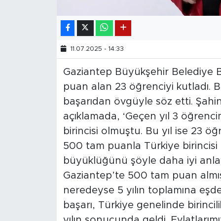
11.07.2025 - 14:33
Gaziantep Büyükşehir Belediye 
puan alan 23 öğrenciyi kutladı. B
başarıdan övgüyle söz etti. Şah
açıklamada, ‘Geçen yıl 3 öğrenc
birincisi olmuştu. Bu yıl ise 23 
500 tam puanla Türkiye birincis
büyüklüğünü şöyle daha iyi anlay
Gaziantep’te 500 tam puan almışt
neredeyse 5 yılın toplamına eşdeğ
başarı, Türkiye genelinde birincil
yılın sonucunda geldi. Evlatlarım