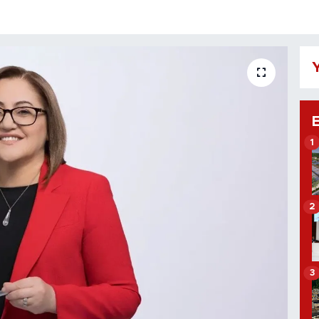
Y
1
2
3