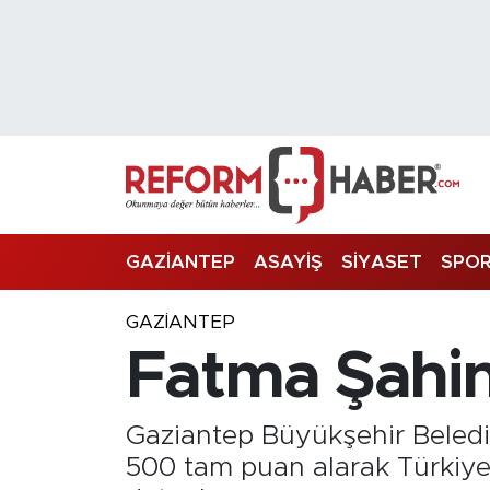
Nöbetçi Eczaneler
Hava Durumu
Trafik Durumu
Süper Lig Puan Durumu ve Fikstür
GAZİANTEP
ASAYİŞ
SİYASET
SPO
Tüm Manşetler
GAZIANTEP
Fatma Şahin
Son Dakika Haberleri
Haber Arşivi
Gaziantep Büyükşehir Beledi
500 tam puan alarak Türkiye b