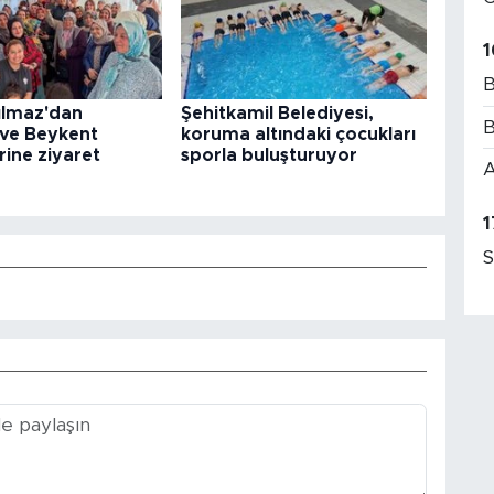
1
B
ılmaz'dan
Şehitkamil Belediyesi,
B
 ve Beykent
koruma altındaki çocukları
rine ziyaret
sporla buluşturuyor
A
1
S