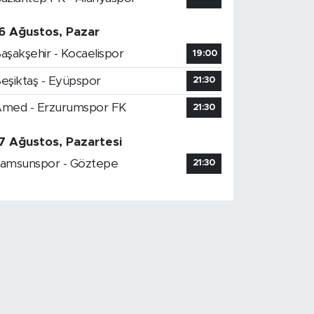
6 Ağustos, Pazar
aşakşehir - Kocaelispor
19:00
eşiktaş - Eyüpspor
21:30
med - Erzurumspor FK
21:30
7 Ağustos, Pazartesi
amsunspor - Göztepe
21:30