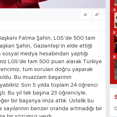
4
-
+
A
A
5
Başkanı Fatma Şahin, LGS’de 500 tam
aşkan Şahin, Gaziantep’in elde ettiği
in sosyal medya hesabından yaptığı
6
imiz LGS’de tam 500 puan alarak Türkiye
öğrencimiz, tüm soruları doğru yaparak
i oldu. Bu muazzam başarının
abiliriz: Son 5 yılda toplam 24 öğrenci
ı. Bu yıl tek başına 23 öğrenciyle,
er bir başarıya imza attık. Üstelik bu
ik sayılarının benzer oranda artmadığı bir
ıza bir sözümüz vardı…