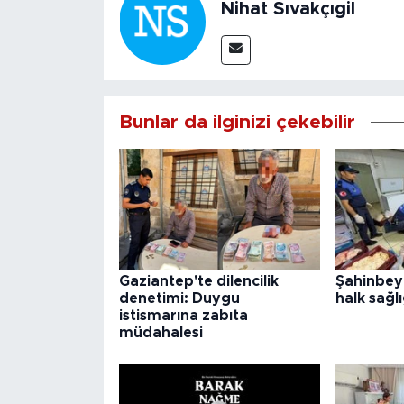
Nihat Sıvakçıgil
Bunlar da ilginizi çekebilir
Gaziantep'te dilencilik
Şahinbey
denetimi: Duygu
halk sağlı
istismarına zabıta
müdahalesi