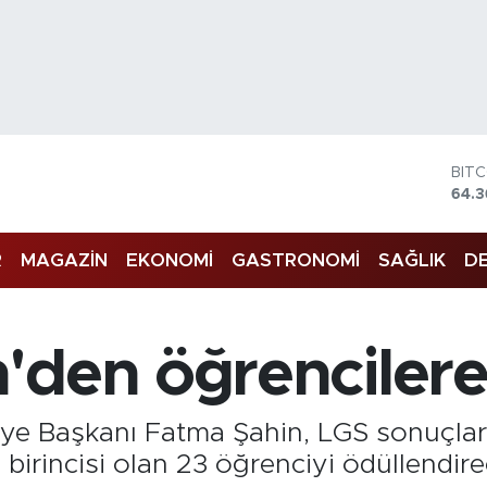
BIT
64.
DOL
47,
EU
R
MAGAZİN
EKONOMİ
GASTRONOMİ
SAĞLIK
DE
55,
STE
64,1
GRA
'den öğrenciler
6574
BİS
13.8
ye Başkanı Fatma Şahin, LGS sonuçlar
irincisi olan 23 öğrenciyi ödüllendirec