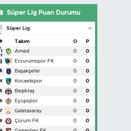
Süper Lig Puan Durumu
Süper Lig
#
Takım
O
P
Amed
0
0
1
Erzurumspor FK
0
0
2
Başakşehir
0
0
3
Kocaelispor
0
0
4
Beşiktaş
0
0
5
Eyüpspor
0
0
6
Galatasaray
0
0
7
Çorum FK
0
0
8
Gaziantep FK
0
0
9