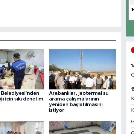
1
1
G
1
 Belediyesi’nden
Arabanlılar, jeotermal su
K
ğı için sıkı denetim
arama çalışmalarının
yeniden başlatılmasını
K
istiyor
G
G