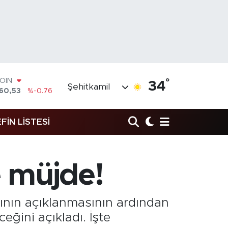
COIN
°
34
Şehitkamil
360,53
%-0.76
AR
7069
%0.17
RO
FİN LİSTESİ
0265
%0.01
RLİN
897
%0.02
M ALTIN
e müjde!
.81
%1.44
T100
87
%64
ının açıklanmasının ardından
eğini açıkladı. İşte