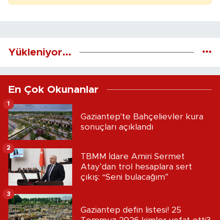
Yükleniyor...
En Çok Okunanlar
1
Gaziantep'te Bahçelievler kura
sonuçları açıklandı
2
TBMM İdare Amiri Sermet
Atay’dan trol hesaplara sert
çıkış: “Seni bulacağım”
3
Gaziantep defin listesi! 25