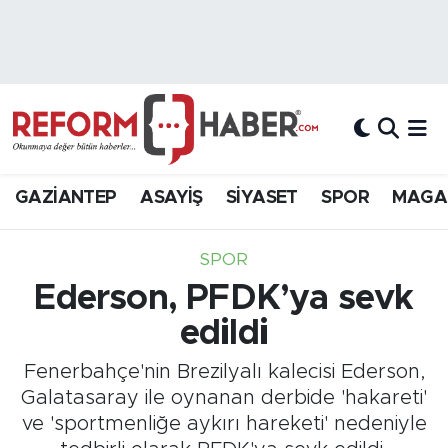
Nöbetçi Eczaneler
Hava Durumu
Trafik Durumu
GAZİANTEP
ASAYİŞ
SİYASET
SPOR
MAGA
Süper Lig Puan Durumu ve Fikstür
SPOR
Tüm Manşetler
Ederson, PFDK’ya sevk
edildi
Son Dakika Haberleri
Fenerbahçe'nin Brezilyalı kalecisi Ederson,
Haber Arşivi
Galatasaray ile oynanan derbide 'hakareti'
ve 'sportmenliğe aykırı hareketi' nedeniyle