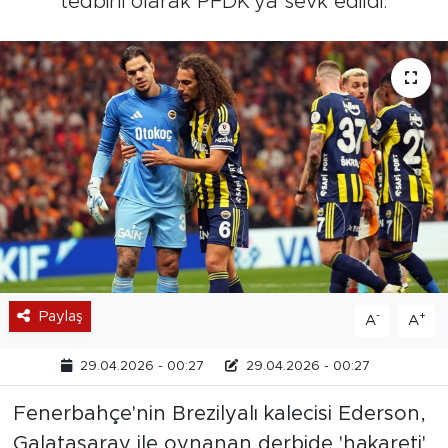
tedbirli olarak PFDK'ya sevk edildi.
Paylaş
-
+
A
A
29.04.2026 - 00:27
29.04.2026 - 00:27
Fenerbahçe'nin Brezilyalı kalecisi Ederson,
Galatasaray ile oynanan derbide 'hakareti'