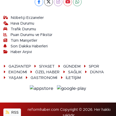
Nöbetçi Eczaneler
Hava Durumu
Trafik Durumu
Puan Durumu ve Fikstür
Tüm Manşetler
Son Dakika Haberleri
Haber Arşivi
GAZİANTEP
SİYASET
GÜNDEM
SPOR
EKONOMİ
ÖZEL HABER
SAĞLIK
DÜNYA
YAŞAM
GASTRONOMİ
İLETİŞİM
reformhaber.com Copyright © 2026. Her hakkı
RSS
saklıdır.