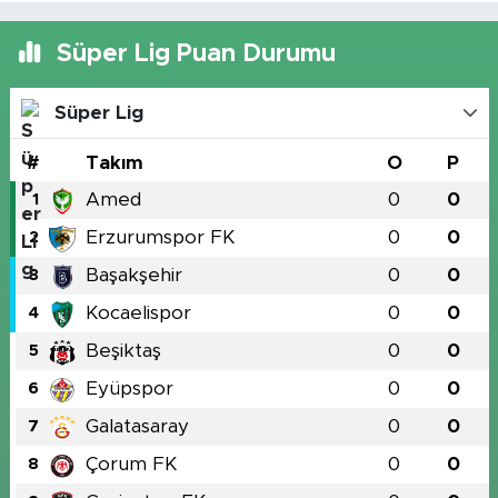
Süper Lig Puan Durumu
Süper Lig
#
Takım
O
P
Amed
0
0
1
Erzurumspor FK
0
0
2
Başakşehir
0
0
3
Kocaelispor
0
0
4
Beşiktaş
0
0
5
Eyüpspor
0
0
6
Galatasaray
0
0
7
Çorum FK
0
0
8