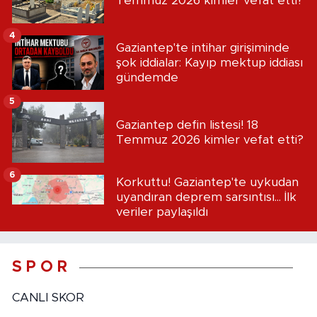
Temmuz 2026 kimler vefat etti?
4
Gaziantep'te intihar girişiminde
şok iddialar: Kayıp mektup iddiası
gündemde
5
Gaziantep defin listesi! 18
Temmuz 2026 kimler vefat etti?
6
Korkuttu! Gaziantep'te uykudan
uyandıran deprem sarsıntısı... İlk
veriler paylaşıldı
S P O R
CANLI SKOR