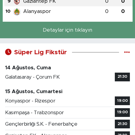
Gaziantep FK
0
0
9
Alanyaspor
0
0
10
Detaylar için tıklayın
Süper Lig Fikstür
14 Ağustos, Cuma
Galatasaray - Çorum FK
21:30
15 Ağustos, Cumartesi
Konyaspor - Rizespor
19:00
Kasımpaşa - Trabzonspor
19:00
Gençlerbirliği S.K. - Fenerbahçe
21:30