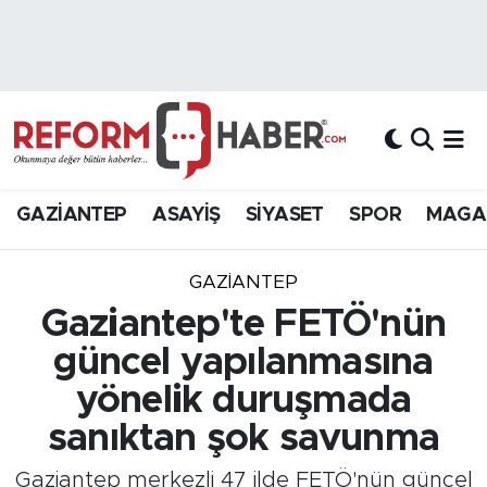
Nöbetçi Eczaneler
Hava Durumu
Trafik Durumu
GAZİANTEP
ASAYİŞ
SİYASET
SPOR
MAGA
Süper Lig Puan Durumu ve Fikstür
GAZIANTEP
Tüm Manşetler
Gaziantep'te FETÖ'nün
güncel yapılanmasına
Son Dakika Haberleri
yönelik duruşmada
Haber Arşivi
sanıktan şok savunma
Gaziantep merkezli 47 ilde FETÖ'nün güncel