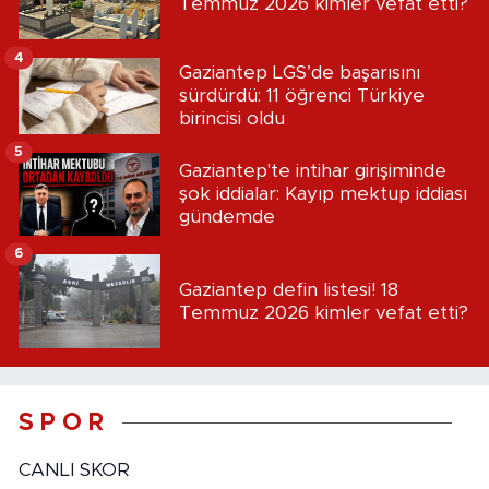
Temmuz 2026 kimler vefat etti?
4
Gaziantep LGS’de başarısını
sürdürdü: 11 öğrenci Türkiye
birincisi oldu
5
Gaziantep'te intihar girişiminde
şok iddialar: Kayıp mektup iddiası
gündemde
6
Gaziantep defin listesi! 18
Temmuz 2026 kimler vefat etti?
S P O R
CANLI SKOR