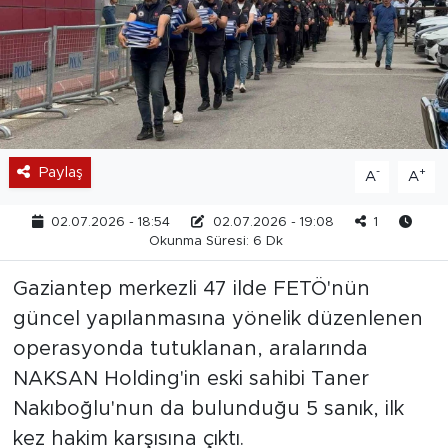
Paylaş
-
+
A
A
02.07.2026 - 18:54
02.07.2026 - 19:08
1
Okunma Süresi: 6 Dk
Gaziantep merkezli 47 ilde FETÖ'nün
güncel yapılanmasına yönelik düzenlenen
operasyonda tutuklanan, aralarında
NAKSAN Holding'in eski sahibi Taner
Nakıboğlu'nun da bulunduğu 5 sanık, ilk
kez hakim karşısına çıktı.