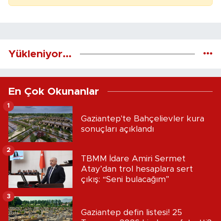
Yükleniyor...
En Çok Okunanlar
1
Gaziantep'te Bahçelievler kura
sonuçları açıklandı
2
TBMM İdare Amiri Sermet
Atay’dan trol hesaplara sert
çıkış: “Seni bulacağım”
3
Gaziantep defin listesi! 25