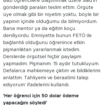
Bazı öğrencilere ulaştırılmak üzere Said'in
gönderdiği paraları teslim ettim. Örgüte
üye olmak gibi bir niyetim yoktu, böyle bir
yapının içinde olduğumu da bilmiyordum.
Bana mentor ya da eğitim koçu
deniliyordu. Emniyette bunun FETÖ ile
bağlantılı olduğunu öğrenince etkin
pişmanlıktan yararlanmak istedim.
Derslerde örgütsel hiçbir paylaşım
yapmadım. Pişmanım. 15 aydır tutukluyum.
Defalarca mahkemeye çıktım ve bildiklerimi
anlattım. Tahliyemi ve beraatimi talep
ediyorum' ifadelerini kullandı.
'Her öğrenci için 50 dolar ödeme
yapacağını söyledi'