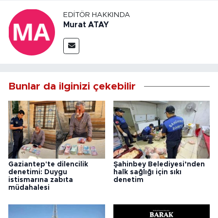
EDITÖR HAKKINDA
Murat ATAY
Bunlar da ilginizi çekebilir
Gaziantep'te dilencilik
Şahinbey Belediyesi’nden
denetimi: Duygu
halk sağlığı için sıkı
istismarına zabıta
denetim
müdahalesi