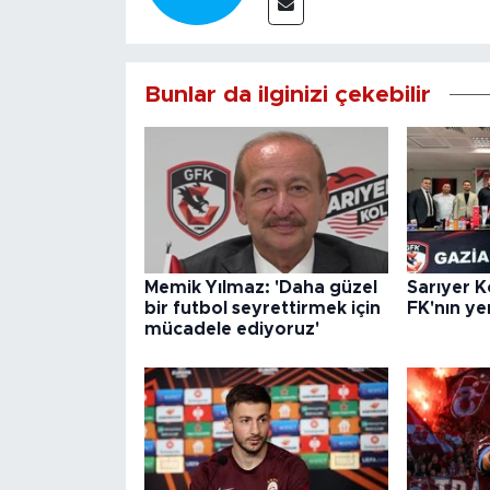
Bunlar da ilginizi çekebilir
Memik Yılmaz: 'Daha güzel
Sarıyer K
bir futbol seyrettirmek için
FK'nın ye
mücadele ediyoruz'