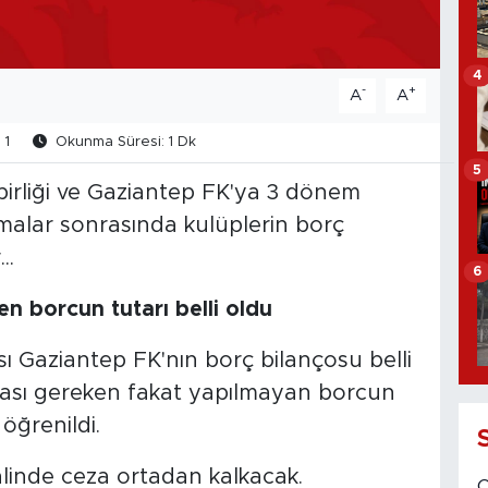
4
-
+
A
A
1
Okunma Süresi: 1 Dk
5
rliği ve Gaziantep FK'ya 3 dönem
amalar sonrasında kulüplerin borç
..
6
n borcun tutarı belli oldu
ı Gaziantep FK'nın borç bilançosu belli
ası gereken fakat yapılmayan borcun
öğrenildi.
inde ceza ortadan kalkacak.