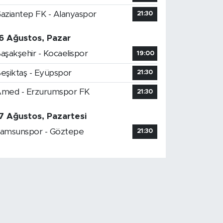
aziantep FK - Alanyaspor
21:30
6 Ağustos, Pazar
aşakşehir - Kocaelispor
19:00
eşiktaş - Eyüpspor
21:30
med - Erzurumspor FK
21:30
7 Ağustos, Pazartesi
amsunspor - Göztepe
21:30