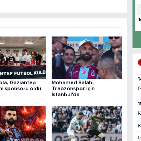
1
1
ola, Gaziantep
Mohamed Salah,
G
ni sponsoru oldu
Trabzonspor için
İstanbul'da
1
K
K
G