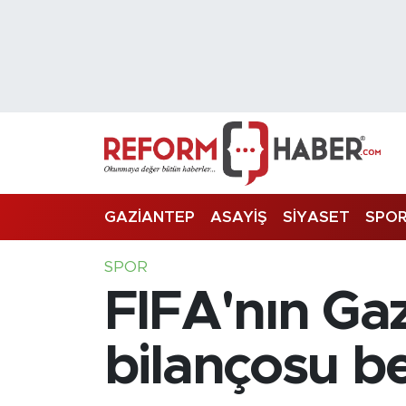
Nöbetçi Eczaneler
Hava Durumu
Trafik Durumu
Süper Lig Puan Durumu ve Fikstür
GAZİANTEP
ASAYİŞ
SİYASET
SPO
Tüm Manşetler
SPOR
FIFA'nın Gaz
Son Dakika Haberleri
Haber Arşivi
bilançosu bel