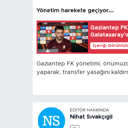
Yönetim harekete geçiyor...
Gaziantep FK'
Galatasaray'ın
İçeriği Görüntü
Gaziantep FK yönetimi, önümüzd
yaparak, transfer yasağını kaldır
EDITÖR HAKKINDA
Nihat Sıvakçıgil