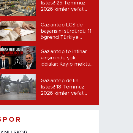
listesi! 25 Temmuz
2026 kimler vefat
etti?
Gaziantep LGS’de
başarısını sürdürdü: 11
öğrenci Türkiye
birincisi oldu
Gaziantep'te intihar
girişiminde şok
iddialar: Kayıp mektup
iddiası gündemde
Gaziantep defin
listesi! 18 Temmuz
2026 kimler vefat
etti?
S P O R
CANLI SKOR