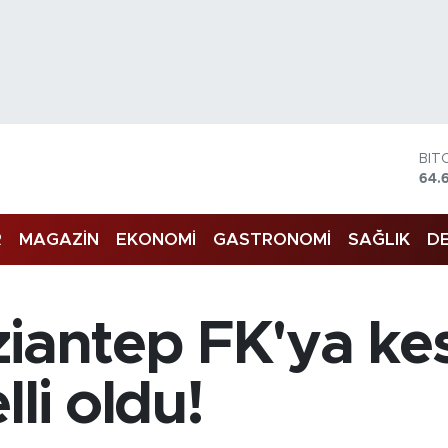
BIT
64.
DO
47,
R
MAGAZİN
EKONOMİ
GASTRONOMİ
SAĞLIK
DE
EU
55,
STE
64,
GRA
iantep FK'ya kes
651
BİS
13.
li oldu!