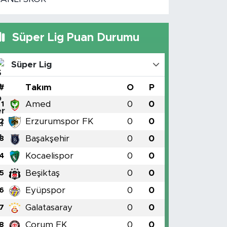
Süper Lig Puan Durumu
Süper Lig
#
Takım
O
P
Amed
0
0
1
Erzurumspor FK
0
0
2
Başakşehir
0
0
3
Kocaelispor
0
0
4
Beşiktaş
0
0
5
Eyüpspor
0
0
6
Galatasaray
0
0
7
Çorum FK
0
0
8