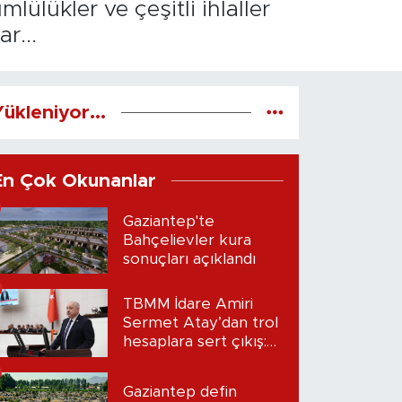
ülükler ve çeşitli ihlaller
r...
ükleniyor...
En Çok Okunanlar
Gaziantep'te
Bahçelievler kura
sonuçları açıklandı
TBMM İdare Amiri
Sermet Atay’dan trol
hesaplara sert çıkış:
“Seni bulacağım”
Gaziantep defin