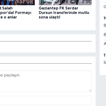
G
 Salah
Gaziantep FK Serdar
por'da! Formayı
Dursun transferinde mutlu
şte o anlar
sona ulaştı!
1
B
B
A
1
S