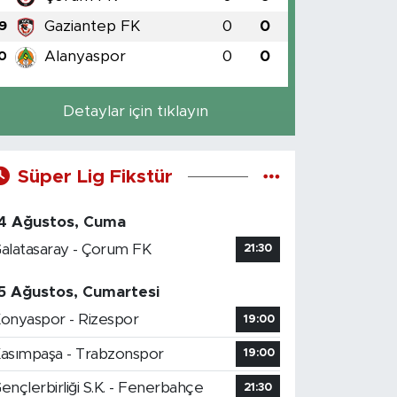
Gaziantep FK
0
0
9
Alanyaspor
0
0
0
Detaylar için tıklayın
Süper Lig Fikstür
4 Ağustos, Cuma
alatasaray - Çorum FK
21:30
5 Ağustos, Cumartesi
onyaspor - Rizespor
19:00
asımpaşa - Trabzonspor
19:00
ençlerbirliği S.K. - Fenerbahçe
21:30