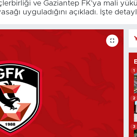
rbirliği ve Gaziantep FK'ya mali yüküml
sağı uyguladığını açıkladı. İşte detayla
Y
1
2
3