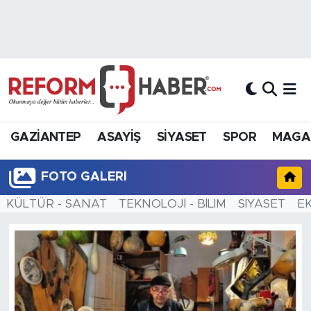
Nöbetçi Eczaneler
Hava Durumu
Trafik Durumu
GAZİANTEP
ASAYİŞ
SİYASET
SPOR
MAGA
Süper Lig Puan Durumu ve Fikstür
FOTO GALERI
Tüm Manşetler
KÜLTÜR - SANAT
TEKNOLOJİ - BİLİM
SİYASET
E
Son Dakika Haberleri
Haber Arşivi