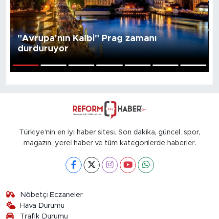
"Avrupa'nın Kalbi" Prag zamanı
durduruyor
1
2
3
4
5
6
7
Türkiye'nin en iyi haber sitesi. Son dakika, güncel, spor,
magazin, yerel haber ve tüm kategorilerde haberler.
Nöbetçi Eczaneler
Hava Durumu
Trafik Durumu