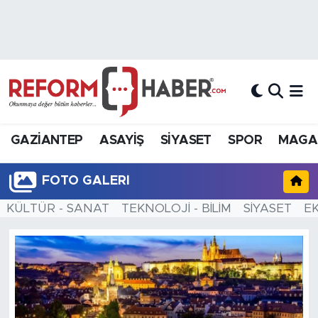
Nöbetçi Eczaneler
Hava Durumu
Trafik Durumu
GAZİANTEP
ASAYİŞ
SİYASET
SPOR
MAGA
Süper Lig Puan Durumu ve Fikstür
FOTO GALERI
Tüm Manşetler
KÜLTÜR - SANAT
TEKNOLOJİ - BİLİM
SİYASET
E
Son Dakika Haberleri
Haber Arşivi