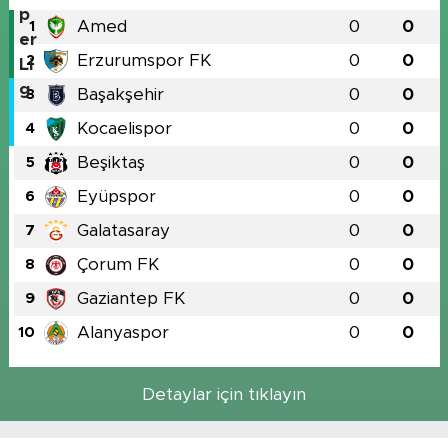
Amed
0
0
1
Erzurumspor FK
0
0
2
Başakşehir
0
0
3
Kocaelispor
0
0
4
Beşiktaş
0
0
5
Eyüpspor
0
0
6
Galatasaray
0
0
7
Çorum FK
0
0
8
Gaziantep FK
0
0
9
Alanyaspor
0
0
10
Detaylar için tıklayın