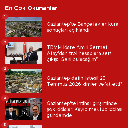
En Çok Okunanlar
1
Gaziantep'te Bahçelievler kura
sonuçları açıklandı
2
TBMM İdare Amiri Sermet
Atay’dan trol hesaplara sert
çıkış: “Seni bulacağım”
3
Gaziantep defin listesi! 25
Temmuz 2026 kimler vefat etti?
4
Gaziantep'te intihar girişiminde
şok iddialar: Kayıp mektup iddiası
gündemde
5