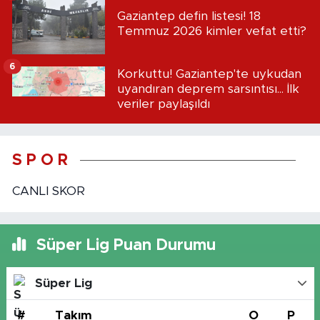
Gaziantep defin listesi! 18
Temmuz 2026 kimler vefat etti?
6
Korkuttu! Gaziantep'te uykudan
uyandıran deprem sarsıntısı... İlk
veriler paylaşıldı
S P O R
CANLI SKOR
Süper Lig Puan Durumu
Süper Lig
#
Takım
O
P