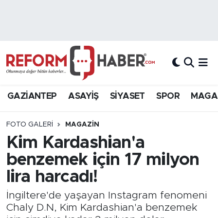
Nöbetçi Eczaneler
Hava Durumu
Trafik Durumu
GAZİANTEP
ASAYİŞ
SİYASET
SPOR
MAGA
Süper Lig Puan Durumu ve Fikstür
FOTO GALERI
MAGAZİN
Tüm Manşetler
Kim Kardashian'a
benzemek için 17 milyon
Son Dakika Haberleri
lira harcadı!
Haber Arşivi
İngiltere'de yaşayan Instagram fenomeni
Chaly D.N, Kim Kardashian'a benzemek