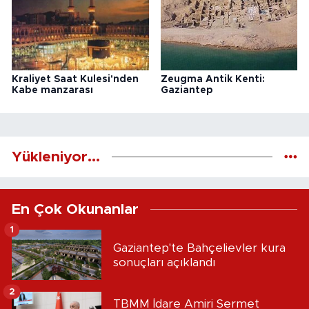
Kraliyet Saat Kulesi'nden
Zeugma Antik Kenti:
Kabe manzarası
Gaziantep
Yükleniyor...
En Çok Okunanlar
1
Gaziantep'te Bahçelievler kura
sonuçları açıklandı
2
TBMM İdare Amiri Sermet