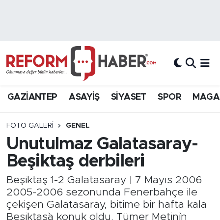
Nöbetçi Eczaneler
Hava Durumu
Trafik Durumu
GAZİANTEP
ASAYİŞ
SİYASET
SPOR
MAGA
Süper Lig Puan Durumu ve Fikstür
FOTO GALERI
GENEL
Tüm Manşetler
Unutulmaz Galatasaray-
Beşiktaş derbileri
Son Dakika Haberleri
Beşiktaş 1-2 Galatasaray | 7 Mayıs 2006
Haber Arşivi
2005-2006 sezonunda Fenerbahçe ile
çekişen Galatasaray, bitime bir hafta kala
Beşiktaş`a konuk oldu. Tümer Metin`in