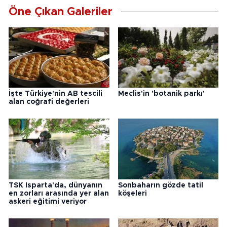
Öne Çıkan Galeriler
İşte Türkiye'nin AB tescili
Meclis'in 'botanik parkı'
alan coğrafi değerleri
TSK Isparta'da, dünyanın
Sonbaharın gözde tatil
en zorları arasında yer alan
köşeleri
askeri eğitimi veriyor