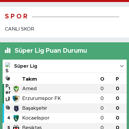
S P O R
CANLI SKOR
Süper Lig Puan Durumu
Süper Lig
#
Takım
O
P
Amed
0
0
1
Erzurumspor FK
0
0
2
Başakşehir
0
0
3
Kocaelispor
0
0
4
Beşiktaş
0
0
5