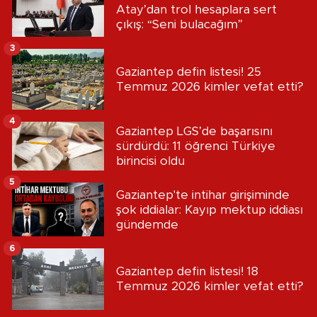
Atay’dan trol hesaplara sert
çıkış: “Seni bulacağım”
3
Gaziantep defin listesi! 25
Temmuz 2026 kimler vefat etti?
4
Gaziantep LGS’de başarısını
sürdürdü: 11 öğrenci Türkiye
birincisi oldu
5
Gaziantep'te intihar girişiminde
şok iddialar: Kayıp mektup iddiası
gündemde
6
Gaziantep defin listesi! 18
Temmuz 2026 kimler vefat etti?