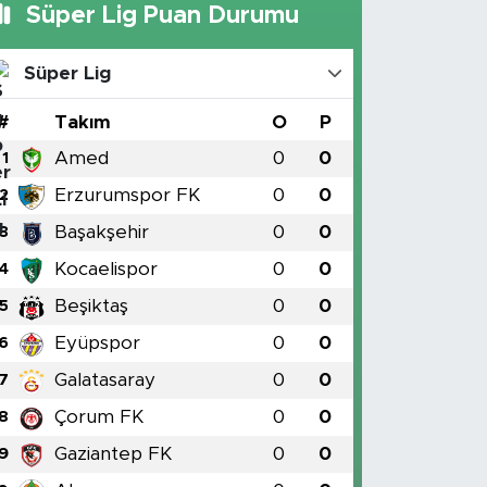
Süper Lig Puan Durumu
Süper Lig
#
Takım
O
P
Amed
0
0
1
Erzurumspor FK
0
0
2
Başakşehir
0
0
3
Kocaelispor
0
0
4
Beşiktaş
0
0
5
Eyüpspor
0
0
6
Galatasaray
0
0
7
Çorum FK
0
0
8
Gaziantep FK
0
0
9