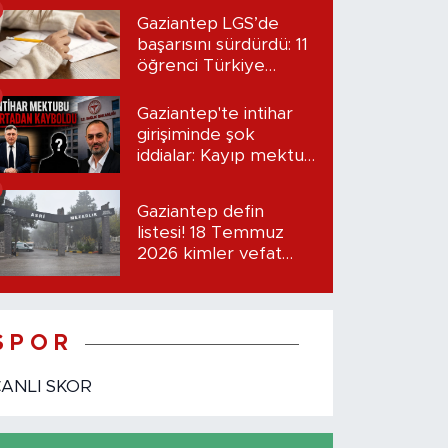
Gaziantep LGS’de
başarısını sürdürdü: 11
öğrenci Türkiye
birincisi oldu
Gaziantep'te intihar
girişiminde şok
iddialar: Kayıp mektup
iddiası gündemde
Gaziantep defin
listesi! 18 Temmuz
2026 kimler vefat
etti?
S P O R
CANLI SKOR