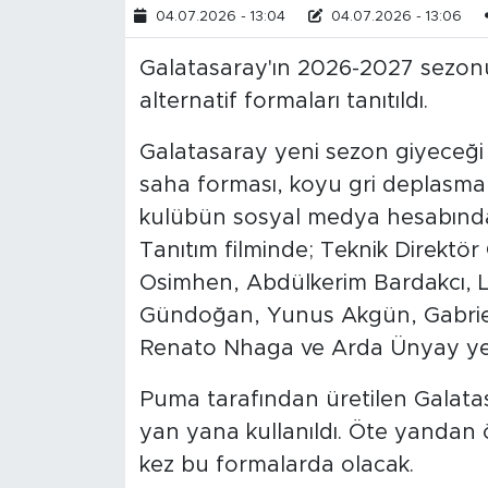
04.07.2026 - 13:04
04.07.2026 - 13:06
Galatasaray'ın 2026-2027 sezon
alternatif formaları tanıtıldı.
Galatasaray yeni sezon giyeceği fo
saha forması, koyu gri deplasman
kulübün sosyal medya hesabından
Tanıtım filminde; Teknik Direktö
Osimhen, Abdülkerim Bardakcı, Le
Gündoğan, Yunus Akgün, Gabriel 
Renato Nhaga ve Arda Ünyay yer
Puma tarafından üretilen Galatasa
yan yana kullanıldı. Öte yandan 
kez bu formalarda olacak.