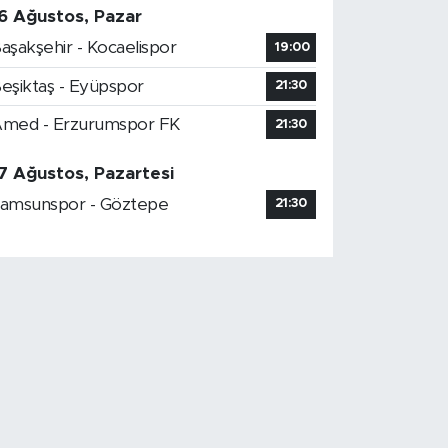
6 Ağustos, Pazar
aşakşehir - Kocaelispor
19:00
eşiktaş - Eyüpspor
21:30
med - Erzurumspor FK
21:30
7 Ağustos, Pazartesi
amsunspor - Göztepe
21:30