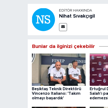
EDITÖR HAKKINDA
Nihat Sıvakçıgil
Bunlar da ilginizi çekebilir
Beşiktaş Teknik Direktörü
Ertuğrul
Vincenzo Italiano: 'Takım
Salah'ı p
olmayı başardık'
edemezsi