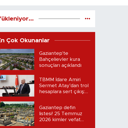
ükleniyor...
En Çok Okunanlar
Gaziantep'te
Bahçelievler kura
sonuçları açıklandı
TBMM İdare Amiri
Sermet Atay’dan trol
hesaplara sert çıkış:
“Seni bulacağım”
Gaziantep defin
listesi! 25 Temmuz
2026 kimler vefat
etti?