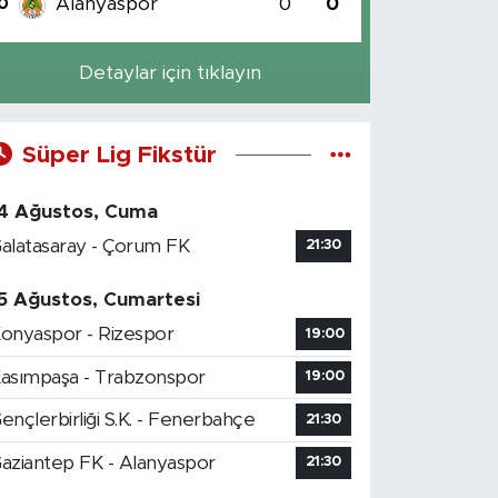
Alanyaspor
0
0
0
Detaylar için tıklayın
Süper Lig Fikstür
4 Ağustos, Cuma
alatasaray - Çorum FK
21:30
5 Ağustos, Cumartesi
onyaspor - Rizespor
19:00
asımpaşa - Trabzonspor
19:00
ençlerbirliği S.K. - Fenerbahçe
21:30
aziantep FK - Alanyaspor
21:30