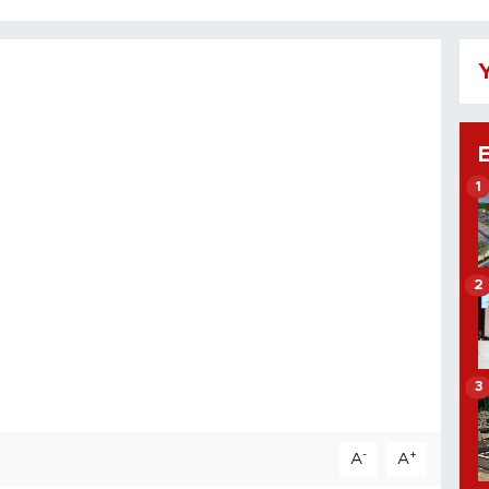
Y
1
2
3
-
+
A
A