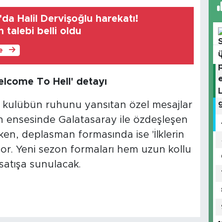
da Halil Dervişoğlu harekatı!
 talebi belli oldu
le
elcome To Hell' detayı
 kulübün ruhunu yansıtan özel mesajlar
ın ensesinde Galatasaray ile özdeşleşen
rken, deplasman formasında ise 'İlklerin
yor. Yeni sezon formaları hem uzun kollu
satışa sunulacak.