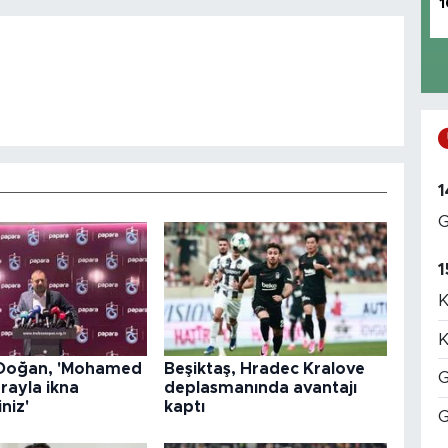
1
1
G
1
K
K
 Doğan, 'Mohamed
Beşiktaş, Hradec Kralove
G
arayla ikna
deplasmanında avantajı
niz'
kaptı
G