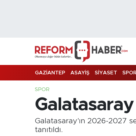
Nöbetçi Eczaneler
Hava Durumu
Trafik Durumu
Süper Lig Puan Durumu ve Fikstür
GAZİANTEP
ASAYİŞ
SİYASET
SPO
Tüm Manşetler
SPOR
Galatasaray 
Son Dakika Haberleri
Haber Arşivi
Galatasaray'ın 2026-2027 se
tanıtıldı.