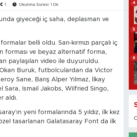
4
1
Okunma Süresi: 1 Dk
unda giyeceği iç saha, deplasman ve
5
rmalar belli oldu. Sarı-kırmızı parçalı iç
 forması ve beyaz alternatif forma,
6
 paylaşılan video ile duyuruldu.
r Okan Buruk, futbolculardan da Victor
roy Sane, Barış Alper Yılmaz, İlkay
Sara, Ismail Jakobs, Wilfried Singo,
 aldı.
ray'ın yeni formalarında 5 yıldız, ilk kez
özel tasarlanan Galatasaray Font da ilk