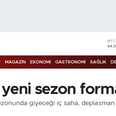
BIT
64.
DOL
47,7
R
MAGAZİN
EKONOMİ
GASTRONOMİ
SAĞLIK
DE
EU
55,
STE
64,
GRA
yeni sezon formal
6574
BİS
13.7
zonunda giyeceği iç saha, deplasman v