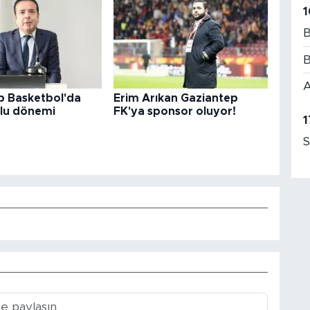
1
B
B
A
p Basketbol'da
Erim Arıkan Gaziantep
lu dönemi
FK'ya sponsor oluyor!
1
S