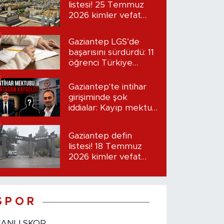
listesi! 25 Temmuz
2026 kimler vefat
etti?
Gaziantep LGS’de
başarısını sürdürdü: 11
öğrenci Türkiye
birincisi oldu
Gaziantep'te intihar
girişiminde şok
iddialar: Kayıp mektup
iddiası gündemde
Gaziantep defin
listesi! 18 Temmuz
2026 kimler vefat
etti?
S P O R
CANLI SKOR