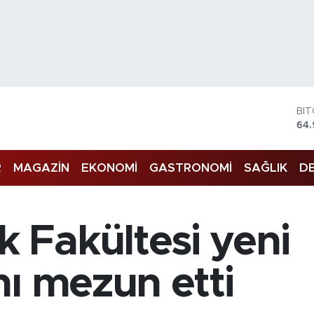
DO
47
EU
55
R
MAGAZİN
EKONOMİ
GASTRONOMİ
SAĞLIK
DE
ST
64,
GR
66
Bİ
Fakültesi yeni
13.
BI
64.
ı mezun etti