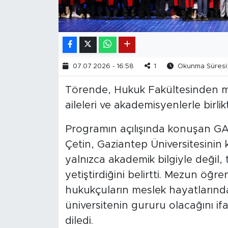
07.07.2026 - 16:58
1
Okunma Süresi:
Törende, Hukuk Fakültesinden m
aileleri ve akademisyenlerle birli
Programın açılışında konuşan GA
Çetin, Gaziantep Üniversitesinin k
yalnızca akademik bilgiyle değil,
yetiştirdiğini belirtti. Mezun öğre
hukukçuların meslek hayatlarında
üniversitenin gururu olacağını if
diledi.