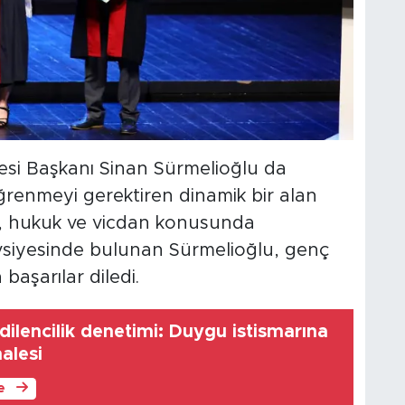
si Başkanı Sinan Sürmelioğlu da
ğrenmeyi gerektiren dinamik bir alan
k, hukuk ve vicdan konusunda
avsiyesinde bulunan Sürmelioğlu, genç
aşarılar diledi.
dilencilik denetimi: Duygu istismarına
alesi
le