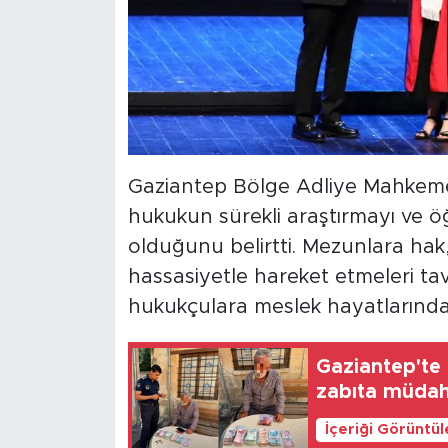
Gaziantep Bölge Adliye Mahkeme
hukukun sürekli araştırmayı ve ö
olduğunu belirtti. Mezunlara ha
hassasiyetle hareket etmeleri t
hukukçulara meslek hayatlarında b
Gaziantep'te 
zabıta müdah
İçeriği Görüntü