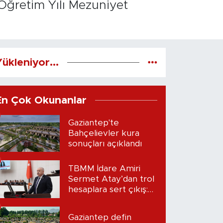
Öğretim Yılı Mezuniyet
ükleniyor...
En Çok Okunanlar
Gaziantep'te
Bahçelievler kura
sonuçları açıklandı
TBMM İdare Amiri
Sermet Atay’dan trol
hesaplara sert çıkış:
“Seni bulacağım”
Gaziantep defin