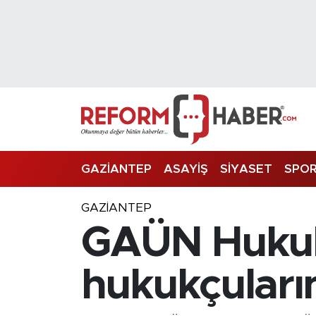
Nöbetçi Eczaneler
Hava Durumu
Trafik Durumu
Süper Lig Puan Durumu ve Fikstür
GAZİANTEP
ASAYİŞ
SİYASET
SPO
Tüm Manşetler
GAZIANTEP
GAÜN Hukuk 
Son Dakika Haberleri
Haber Arşivi
hukukçuların