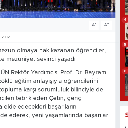
4
-
+
A
A
 2 Dk
5
ezun olmaya hak kazanan öğrenciler,
kte mezuniyet sevinci yaşadı.
6
ÜN Rektör Yardımcısı Prof. Dr. Bayram
öklü eğitim anlayışıyla öğrencilerini
 topluma karşı sorumluluk bilinciyle de
ncileri tebrik eden Çetin, genç
 elde edecekleri başarıların
ade ederek, yeni yaşamlarında başarılar