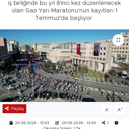
iş birliğinde bu yıl 8'inci kez düzenlenecek
olan Gazi Yarı Maratonu'nun kayıtları 1
Temmuz'da başlıyor.
Paylaş
-
+
A
A
29.06.2026 - 13:43
29.06.2026 - 13:43
1
Okunma Süresi: 1 Dk