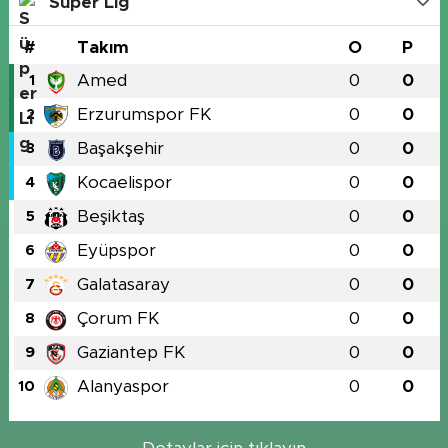
Süper Lig
#
Takım
O
P
Amed
0
0
1
Erzurumspor FK
0
0
2
Başakşehir
0
0
3
Kocaelispor
0
0
4
Beşiktaş
0
0
5
Eyüpspor
0
0
6
Galatasaray
0
0
7
Çorum FK
0
0
8
Gaziantep FK
0
0
9
Alanyaspor
0
0
10