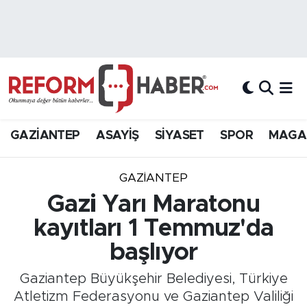
Nöbetçi Eczaneler
Hava Durumu
Trafik Durumu
GAZİANTEP
ASAYİŞ
SİYASET
SPOR
MAGA
Süper Lig Puan Durumu ve Fikstür
GAZIANTEP
Tüm Manşetler
Gazi Yarı Maratonu
kayıtları 1 Temmuz'da
Son Dakika Haberleri
başlıyor
Haber Arşivi
Gaziantep Büyükşehir Belediyesi, Türkiye
Atletizm Federasyonu ve Gaziantep Valiliği