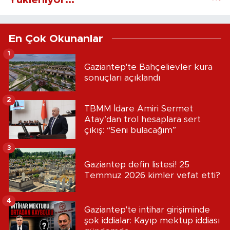
En Çok Okunanlar
1
Gaziantep'te Bahçelievler kura
sonuçları açıklandı
2
TBMM İdare Amiri Sermet
Atay’dan trol hesaplara sert
çıkış: “Seni bulacağım”
3
Gaziantep defin listesi! 25
Temmuz 2026 kimler vefat etti?
4
Gaziantep'te intihar girişiminde
şok iddialar: Kayıp mektup iddiası