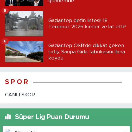
gündemde
5
Gaziantep defin listesi! 18
Temmuz 2026 kimler vefat etti?
6
Gaziantep OSB'de dikkat çeken
satış: Sanpa Gıda fabrikasını ilana
koydu
S P O R
CANLI SKOR
Süper Lig Puan Durumu