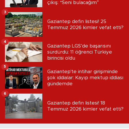
çıkış: “Seni bulacağım”
3
Gaziantep defin listesi! 25
Temmuz 2026 kimler vefat etti?
4
Gaziantep LGS’de başarısını
sürdürdü: 11 öğrenci Türkiye
birincisi oldu
5
Gaziantep'te intihar girişiminde
şok iddialar: Kayıp mektup iddiası
gündemde
6
Gaziantep defin listesi! 18
Temmuz 2026 kimler vefat etti?