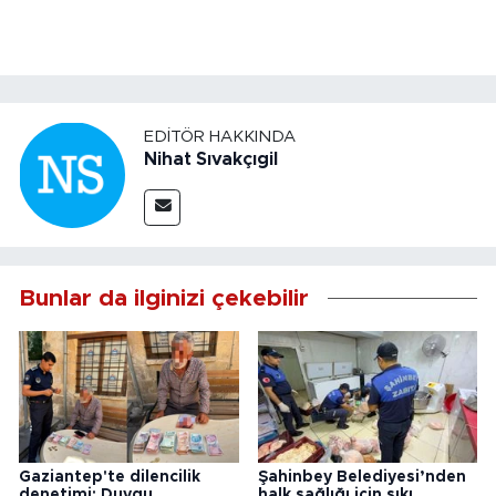
EDITÖR HAKKINDA
Nihat Sıvakçıgil
Bunlar da ilginizi çekebilir
Gaziantep'te dilencilik
Şahinbey Belediyesi’nden
denetimi: Duygu
halk sağlığı için sıkı