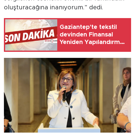
oluşturacağına inanıyorum.” dedi.
Gaziantep'te tekstil
devinden Finansal
Yeniden Yapılandırma
başvurusu