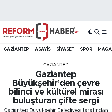
Nöbetçi Eczaneler
Hava Durumu
Trafik Durumu
GAZİANTEP
ASAYİŞ
SİYASET
SPOR
MAGA
Süper Lig Puan Durumu ve Fikstür
GAZIANTEP
Tüm Manşetler
Gaziantep
Büyükşehir’den çevre
Son Dakika Haberleri
bilinci ve kültürel mirası
Haber Arşivi
buluşturan çifte sergi
Gaziantep Büyükşehir Belediyesi tarafından