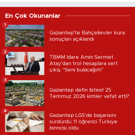
En Çok Okunanlar
1
Gaziantep'te Bahçelievler kura
sonuçları açıklandı
2
TBMM İdare Amiri Sermet
Atay’dan trol hesaplara sert
çıkış: “Seni bulacağım”
3
Gaziantep defin listesi! 25
Temmuz 2026 kimler vefat etti?
4
Gaziantep LGS’de başarısını
sürdürdü: 11 öğrenci Türkiye
birincisi oldu