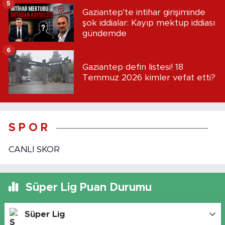
5
Gaziantep'te intihar girişiminde
şok iddialar: Kayıp mektup iddiası
gündemde
6
Gaziantep defin listesi! 18
Temmuz 2026 kimler vefat etti?
S P O R
CANLI SKOR
Süper Lig Puan Durumu
Süper Lig