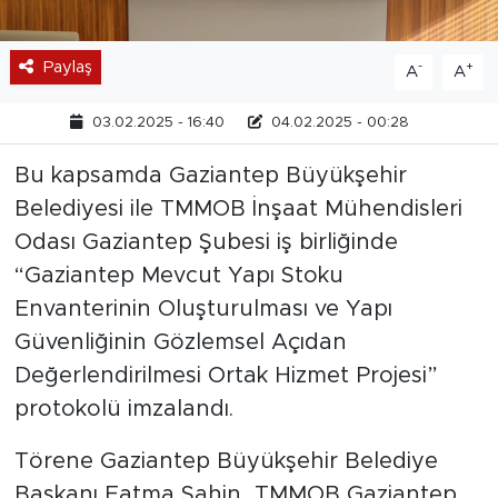
Paylaş
-
+
A
A
03.02.2025 - 16:40
04.02.2025 - 00:28
Bu kapsamda Gaziantep Büyükşehir
Belediyesi ile TMMOB İnşaat Mühendisleri
Odası Gaziantep Şubesi iş birliğinde
“Gaziantep Mevcut Yapı Stoku
Envanterinin Oluşturulması ve Yapı
Güvenliğinin Gözlemsel Açıdan
Değerlendirilmesi Ortak Hizmet Projesi”
protokolü imzalandı.
Törene Gaziantep Büyükşehir Belediye
Başkanı Fatma Şahin, TMMOB Gaziantep