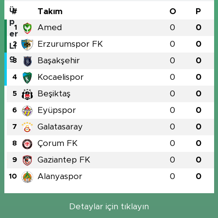
#
Takım
O
P
Amed
0
0
1
Erzurumspor FK
0
0
2
Başakşehir
0
0
3
Kocaelispor
0
0
4
Beşiktaş
0
0
5
Eyüpspor
0
0
6
Galatasaray
0
0
7
Çorum FK
0
0
8
Gaziantep FK
0
0
9
Alanyaspor
0
0
10
Detaylar için tıklayın