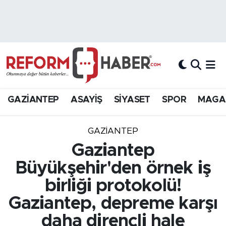
Nöbetçi Eczaneler
Hava Durumu
Trafik Durumu
GAZİANTEP
ASAYİŞ
SİYASET
SPOR
MAGA
Süper Lig Puan Durumu ve Fikstür
GAZIANTEP
Tüm Manşetler
Gaziantep
Büyükşehir'den örnek iş
Son Dakika Haberleri
birliği protokolü!
Haber Arşivi
Gaziantep, depreme karşı
daha dirençli hale