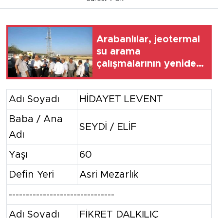
Arabanlılar, jeotermal
su arama
çalışmalarının yeniden
başlatılmasını istiyor
Adı Soyadı
HİDAYET LEVENT
Baba / Ana
SEYDİ / ELİF
Adı
Yaşı
60
Defin Yeri
Asri Mezarlık
-------------------------------
Adı Soyadı
FİKRET DALKILIÇ