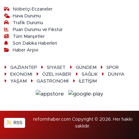
Nöbetçi Eczaneler
Hava Durumu
Trafik Durumu
Puan Durumu ve Fikstür
Tüm Manşetler
Son Dakika Haberleri
Haber Arşivi
GAZİANTEP
SİYASET
GÜNDEM
SPOR
EKONOMİ
ÖZEL HABER
SAĞLIK
DÜNYA
YAŞAM
GASTRONOMİ
İLETİŞİM
reformhaber.com Copyright © 2026. Her hakkı
RSS
saklıdır.