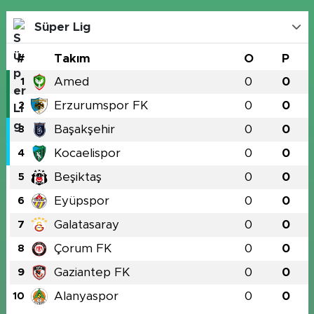
Süper Lig
#
Takım
O
P
Amed
0
0
1
Erzurumspor FK
0
0
2
Başakşehir
0
0
3
Kocaelispor
0
0
4
Beşiktaş
0
0
5
Eyüpspor
0
0
6
Galatasaray
0
0
7
Çorum FK
0
0
8
Gaziantep FK
0
0
9
Alanyaspor
0
0
10