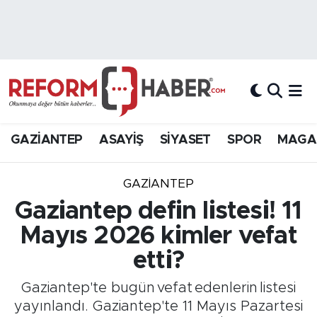
Nöbetçi Eczaneler
Hava Durumu
Trafik Durumu
GAZİANTEP
ASAYİŞ
SİYASET
SPOR
MAGA
Süper Lig Puan Durumu ve Fikstür
GAZIANTEP
Tüm Manşetler
Gaziantep defin listesi! 11
Mayıs 2026 kimler vefat
Son Dakika Haberleri
etti?
Haber Arşivi
Gaziantep'te bugün vefat edenlerin listesi
yayınlandı. Gaziantep'te 11 Mayıs Pazartesi