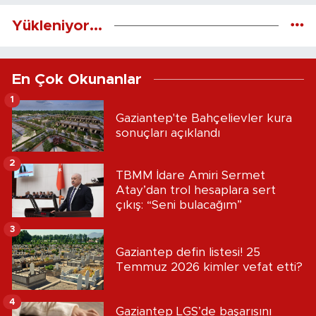
Yükleniyor...
En Çok Okunanlar
1
Gaziantep'te Bahçelievler kura
sonuçları açıklandı
2
TBMM İdare Amiri Sermet
Atay’dan trol hesaplara sert
çıkış: “Seni bulacağım”
3
Gaziantep defin listesi! 25
Temmuz 2026 kimler vefat etti?
4
Gaziantep LGS’de başarısını