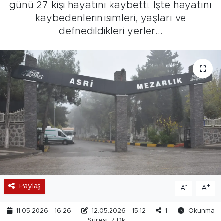
günü 27 kişi hayatını kaybetti. İşte hayatını
kaybedenlerin isimleri, yaşları ve
defnedildikleri yerler...
Paylaş
-
+
A
A
11.05.2026 - 16:26
12.05.2026 - 15:12
1
Okunma
Süresi: 7 Dk