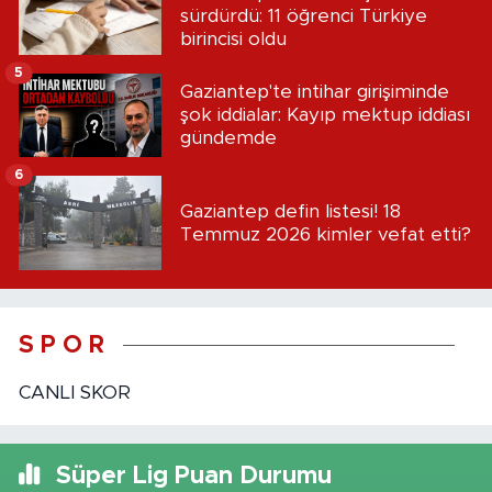
sürdürdü: 11 öğrenci Türkiye
birincisi oldu
5
Gaziantep'te intihar girişiminde
şok iddialar: Kayıp mektup iddiası
gündemde
6
Gaziantep defin listesi! 18
Temmuz 2026 kimler vefat etti?
S P O R
CANLI SKOR
Süper Lig Puan Durumu