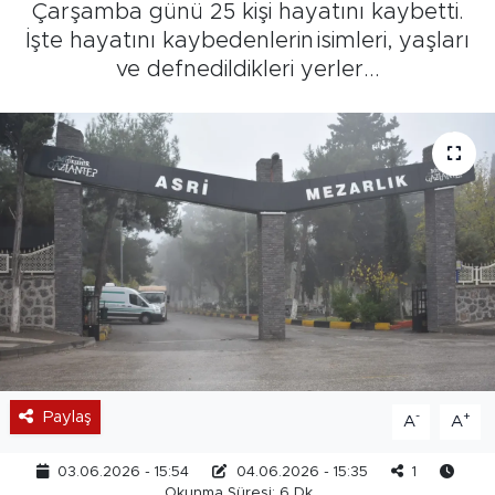
Çarşamba günü 25 kişi hayatını kaybetti.
İşte hayatını kaybedenlerin isimleri, yaşları
ve defnedildikleri yerler...
Paylaş
-
+
A
A
03.06.2026 - 15:54
04.06.2026 - 15:35
1
Okunma Süresi: 6 Dk