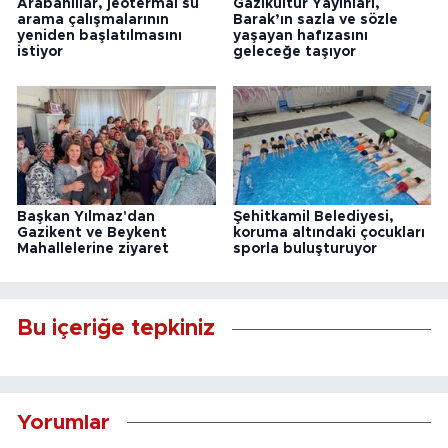
Arabanlılar, jeotermal su
Gazikültür Yayınları,
arama çalışmalarının
Barak’ın sazla ve sözle
yeniden başlatılmasını
yaşayan hafızasını
istiyor
geleceğe taşıyor
Başkan Yılmaz'dan
Şehitkamil Belediyesi,
Gazikent ve Beykent
koruma altındaki çocukları
Mahallelerine ziyaret
sporla buluşturuyor
Bu içeriğe tepkiniz
Yorumlar