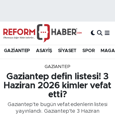
Nöbetçi Eczaneler
Hava Durumu
Trafik Durumu
GAZİANTEP
ASAYİŞ
SİYASET
SPOR
MAGA
Süper Lig Puan Durumu ve Fikstür
GAZIANTEP
Tüm Manşetler
Gaziantep defin listesi! 3
Haziran 2026 kimler vefat
Son Dakika Haberleri
etti?
Haber Arşivi
Gaziantep'te bugün vefat edenlerin listesi
yayınlandı. Gaziantep'te 3 Haziran