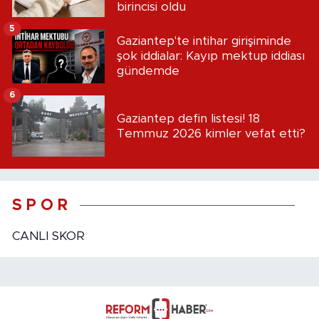
birincisi oldu
5
Gaziantep'te intihar girişiminde
şok iddialar: Kayıp mektup iddiası
gündemde
6
Gaziantep defin listesi! 18
Temmuz 2026 kimler vefat etti?
S P O R
CANLI SKOR