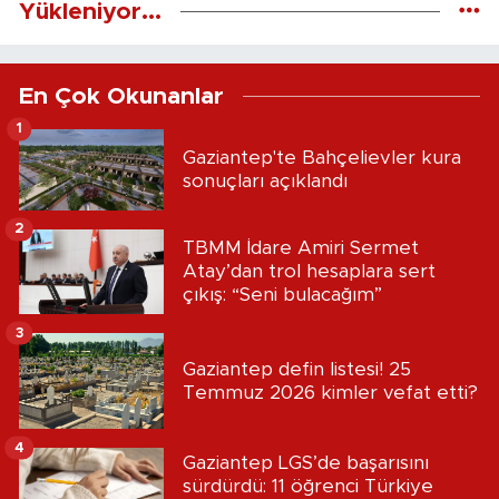
Yükleniyor...
En Çok Okunanlar
1
Gaziantep'te Bahçelievler kura
sonuçları açıklandı
2
TBMM İdare Amiri Sermet
Atay’dan trol hesaplara sert
çıkış: “Seni bulacağım”
3
Gaziantep defin listesi! 25
Temmuz 2026 kimler vefat etti?
4
Gaziantep LGS’de başarısını
sürdürdü: 11 öğrenci Türkiye