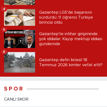
4
Gaziantep LGS’de başarısını
sürdürdü: 11 öğrenci Türkiye
birincisi oldu
5
Gaziantep'te intihar girişiminde
şok iddialar: Kayıp mektup iddiası
gündemde
6
Gaziantep defin listesi! 18
Temmuz 2026 kimler vefat etti?
S P O R
CANLI SKOR