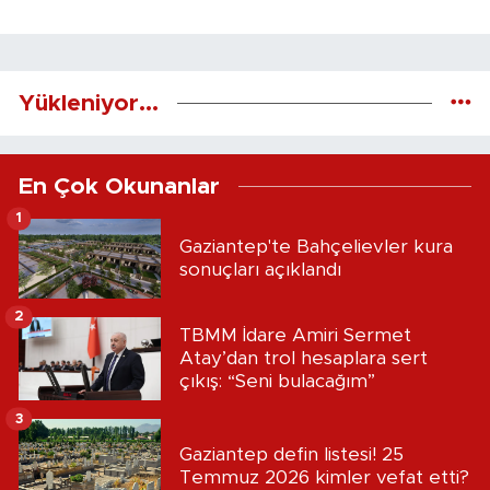
Yükleniyor...
En Çok Okunanlar
1
Gaziantep'te Bahçelievler kura
sonuçları açıklandı
2
TBMM İdare Amiri Sermet
Atay’dan trol hesaplara sert
çıkış: “Seni bulacağım”
3
Gaziantep defin listesi! 25
Temmuz 2026 kimler vefat etti?