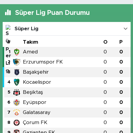
Süper Lig Puan Durumu
Süper Lig
#
Takım
O
P
Amed
0
0
1
Erzurumspor FK
0
0
2
Başakşehir
0
0
3
Kocaelispor
0
0
4
Beşiktaş
0
0
5
Eyüpspor
0
0
6
Galatasaray
0
0
7
Çorum FK
0
0
8
Gaziantep FK
0
0
9