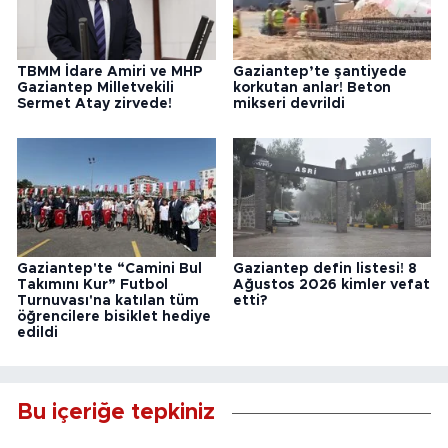
TBMM İdare Amiri ve MHP
Gaziantep’te şantiyede
Gaziantep Milletvekili
korkutan anlar! Beton
Sermet Atay zirvede!
mikseri devrildi
Gaziantep'te “Camini Bul
Gaziantep defin listesi! 8
Takımını Kur” Futbol
Ağustos 2026 kimler vefat
Turnuvası'na katılan tüm
etti?
öğrencilere bisiklet hediye
edildi
Bu içeriğe tepkiniz