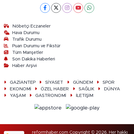
Nöbetçi Eczaneler
Hava Durumu
Trafik Durumu
Puan Durumu ve Fikstür
Tüm Manşetler
Son Dakika Haberleri
Haber Arşivi
GAZİANTEP
SİYASET
GÜNDEM
SPOR
EKONOMİ
ÖZEL HABER
SAĞLIK
DÜNYA
YAŞAM
GASTRONOMİ
İLETİŞİM
reformhaber.com Copyright © 2026. Her hakkı