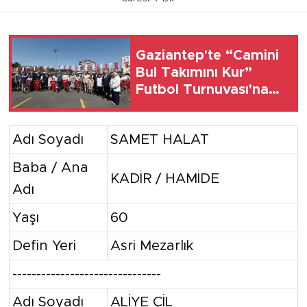
Gaziantep'te “Camini
Bul Takımını Kur”
Futbol Turnuvası'na
katılan tüm
öğrencilere bisiklet
Adı Soyadı
SAMET HALAT
hediye edildi
Baba / Ana
KADİR / HAMİDE
Adı
Yaşı
60
Defin Yeri
Asri Mezarlık
-------------------------------
Adı Soyadı
ALİYE ÇİL