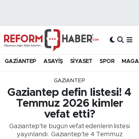
Nöbetçi Eczaneler
Hava Durumu
Trafik Durumu
GAZİANTEP
ASAYİŞ
SİYASET
SPOR
MAGA
Süper Lig Puan Durumu ve Fikstür
GAZIANTEP
Tüm Manşetler
Gaziantep defin listesi! 4
Temmuz 2026 kimler
Son Dakika Haberleri
vefat etti?
Haber Arşivi
Gaziantep'te bugün vefat edenlerin listesi
yayınlandı. Gaziantep'te 4 Temmuz