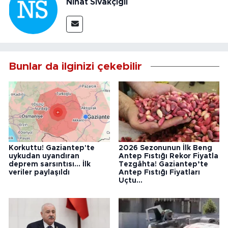
Nihat Sıvakçıgil
Bunlar da ilginizi çekebilir
Korkuttu! Gaziantep'te
2026 Sezonunun İlk Beng
uykudan uyandıran
Antep Fıstığı Rekor Fiyatla
deprem sarsıntısı... İlk
Tezgâhta! Gaziantep’te
veriler paylaşıldı
Antep Fıstığı Fiyatları
Uçtu...