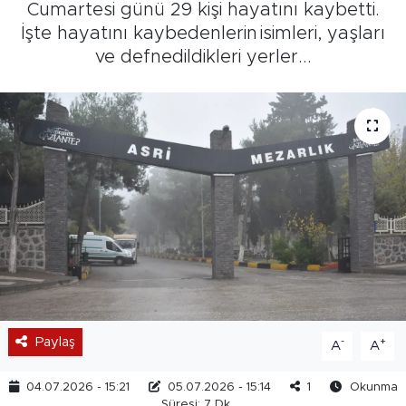
Cumartesi günü 29 kişi hayatını kaybetti.
İşte hayatını kaybedenlerin isimleri, yaşları
ve defnedildikleri yerler...
Paylaş
-
+
A
A
04.07.2026 - 15:21
05.07.2026 - 15:14
1
Okunma
Süresi: 7 Dk