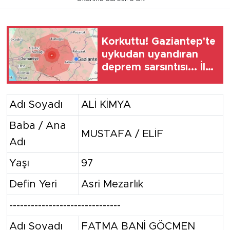
Korkuttu! Gaziantep'te
uykudan uyandıran
deprem sarsıntısı... İlk
veriler paylaşıldı
Adı Soyadı
ALİ KİMYA
Baba / Ana
MUSTAFA / ELİF
Adı
Yaşı
97
Defin Yeri
Asri Mezarlık
-------------------------------
Adı Soyadı
FATMA BANİ GÖÇMEN