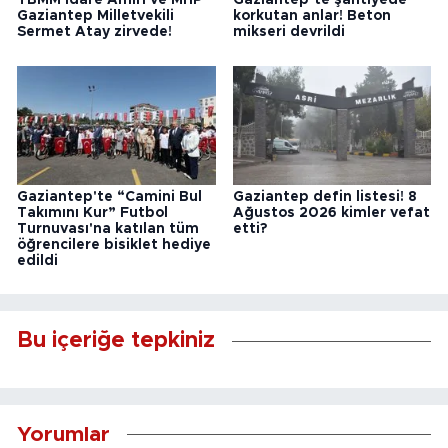
TBMM İdare Amiri ve MHP
Gaziantep’te şantiyede
Gaziantep Milletvekili
korkutan anlar! Beton
Sermet Atay zirvede!
mikseri devrildi
Gaziantep'te “Camini Bul
Gaziantep defin listesi! 8
Takımını Kur” Futbol
Ağustos 2026 kimler vefat
Turnuvası'na katılan tüm
etti?
öğrencilere bisiklet hediye
edildi
Bu içeriğe tepkiniz
Yorumlar