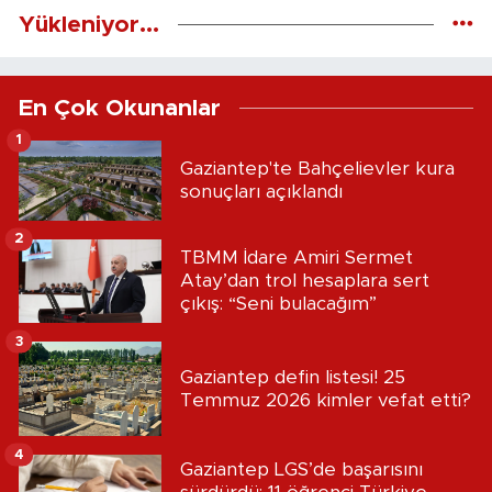
Yükleniyor...
En Çok Okunanlar
1
Gaziantep'te Bahçelievler kura
sonuçları açıklandı
2
TBMM İdare Amiri Sermet
Atay’dan trol hesaplara sert
çıkış: “Seni bulacağım”
3
Gaziantep defin listesi! 25
Temmuz 2026 kimler vefat etti?
4
Gaziantep LGS’de başarısını