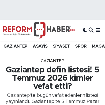
Nöbetçi Eczaneler
Hava Durumu
Trafik Durumu
GAZİANTEP
ASAYİŞ
SİYASET
SPOR
MAGA
Süper Lig Puan Durumu ve Fikstür
GAZIANTEP
Tüm Manşetler
Gaziantep defin listesi! 5
Temmuz 2026 kimler
Son Dakika Haberleri
vefat etti?
Haber Arşivi
Gaziantep'te bugün vefat edenlerin listesi
yayınlandı. Gaziantep'te 5 Temmuz Pazar