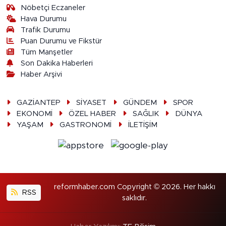
Nöbetçi Eczaneler
Hava Durumu
Trafik Durumu
Puan Durumu ve Fikstür
Tüm Manşetler
Son Dakika Haberleri
Haber Arşivi
GAZİANTEP
SİYASET
GÜNDEM
SPOR
EKONOMİ
ÖZEL HABER
SAĞLIK
DÜNYA
YAŞAM
GASTRONOMİ
İLETİŞİM
reformhaber.com Copyright © 2026. Her hakkı
RSS
saklıdır.