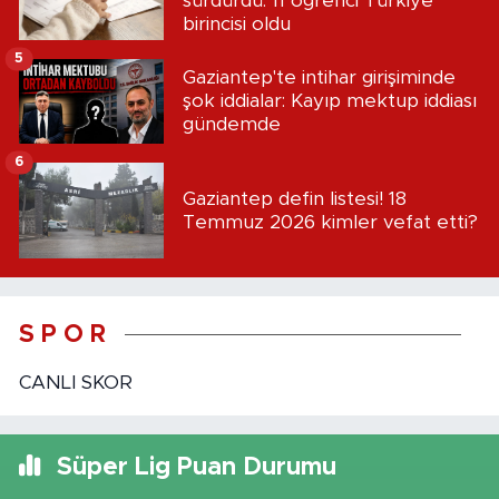
sürdürdü: 11 öğrenci Türkiye
birincisi oldu
5
Gaziantep'te intihar girişiminde
şok iddialar: Kayıp mektup iddiası
gündemde
6
Gaziantep defin listesi! 18
Temmuz 2026 kimler vefat etti?
S P O R
CANLI SKOR
Süper Lig Puan Durumu