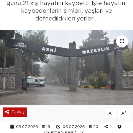
günü 21 kişi hayatını kaybetti. İşte hayatını
kaybedenlerin isimleri, yaşları ve
defnedildikleri yerler...
Paylaş
-
+
A
A
05.07.2026 - 15:16
06.07.2026 - 15:20
1
Okunma Süresi: 5 Dk