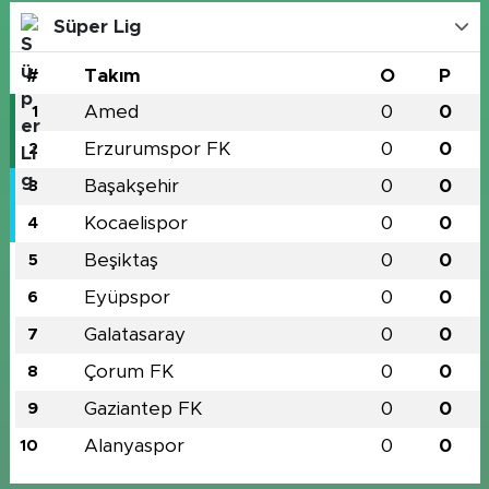
Süper Lig
#
Takım
O
P
Amed
0
0
1
Erzurumspor FK
0
0
2
Başakşehir
0
0
3
Kocaelispor
0
0
4
Beşiktaş
0
0
5
Eyüpspor
0
0
6
Galatasaray
0
0
7
Çorum FK
0
0
8
Gaziantep FK
0
0
9
Alanyaspor
0
0
10