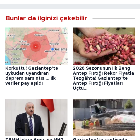
Bunlar da ilginizi çekebilir
Korkuttu! Gaziantep'te
2026 Sezonunun İlk Beng
uykudan uyandıran
Antep Fıstığı Rekor Fiyatla
deprem sarsıntısı... İlk
Tezgâhta! Gaziantep’te
veriler paylaşıldı
Antep Fıstığı Fiyatları
Uçtu...