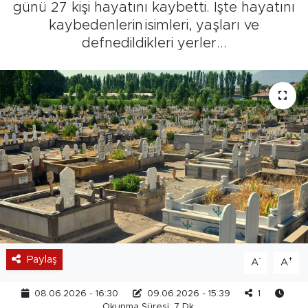
günü 27 kişi hayatını kaybetti. İşte hayatını
kaybedenlerin isimleri, yaşları ve
defnedildikleri yerler...
Paylaş
-
+
A
A
08.06.2026 - 16:30
09.06.2026 - 15:39
1
Okunma Süresi: 7 Dk