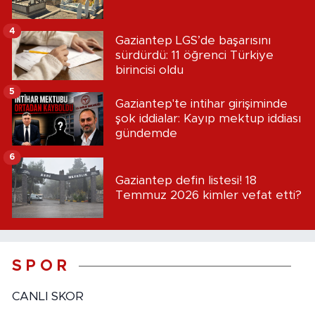
4
Gaziantep LGS’de başarısını
sürdürdü: 11 öğrenci Türkiye
birincisi oldu
5
Gaziantep'te intihar girişiminde
şok iddialar: Kayıp mektup iddiası
gündemde
6
Gaziantep defin listesi! 18
Temmuz 2026 kimler vefat etti?
S P O R
CANLI SKOR