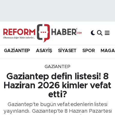
Nöbetçi Eczaneler
Hava Durumu
Trafik Durumu
GAZİANTEP
ASAYİŞ
SİYASET
SPOR
MAGA
Süper Lig Puan Durumu ve Fikstür
GAZIANTEP
Tüm Manşetler
Gaziantep defin listesi! 8
Haziran 2026 kimler vefat
Son Dakika Haberleri
etti?
Haber Arşivi
Gaziantep'te bugün vefat edenlerin listesi
yayınlandı. Gaziantep'te 8 Haziran Pazartesi