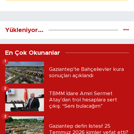
Yükleniyor...
En Çok Okunanlar
1
Gaziantep'te Bahçelievler kura
sonuçları açıklandı
2
TBMM İdare Amiri Sermet
Atay’dan trol hesaplara sert
çıkış: “Seni bulacağım”
3
Gaziantep defin listesi! 25
Temmuz 2026 kimler vefat etti?