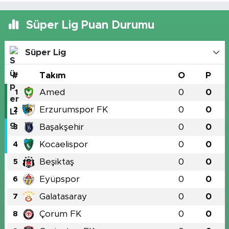
Süper Lig Puan Durumu
Süper Lig
#
Takım
O
P
Amed
0
0
1
Erzurumspor FK
0
0
2
Başakşehir
0
0
3
Kocaelispor
0
0
4
Beşiktaş
0
0
5
Eyüpspor
0
0
6
Galatasaray
0
0
7
Çorum FK
0
0
8