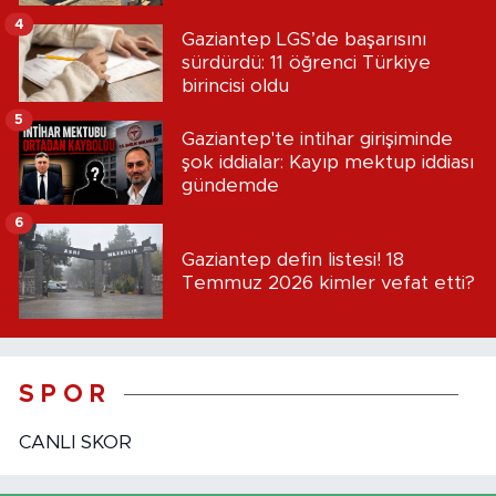
4
Gaziantep LGS’de başarısını
sürdürdü: 11 öğrenci Türkiye
birincisi oldu
5
Gaziantep'te intihar girişiminde
şok iddialar: Kayıp mektup iddiası
gündemde
6
Gaziantep defin listesi! 18
Temmuz 2026 kimler vefat etti?
S P O R
CANLI SKOR