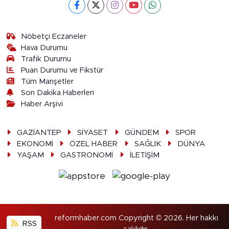
Nöbetçi Eczaneler
Hava Durumu
Trafik Durumu
Puan Durumu ve Fikstür
Tüm Manşetler
Son Dakika Haberleri
Haber Arşivi
GAZİANTEP
SİYASET
GÜNDEM
SPOR
EKONOMİ
ÖZEL HABER
SAĞLIK
DÜNYA
YAŞAM
GASTRONOMİ
İLETİŞİM
reformhaber.com Copyright © 2026. Her hakkı
RSS