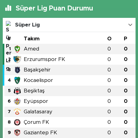
Süper Lig Puan Durumu
Süper Lig
#
Takım
O
P
Amed
0
0
1
Erzurumspor FK
0
0
2
Başakşehir
0
0
3
Kocaelispor
0
0
4
Beşiktaş
0
0
5
Eyüpspor
0
0
6
Galatasaray
0
0
7
Çorum FK
0
0
8
Gaziantep FK
0
0
9