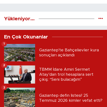
Yükleniyor...
En Çok Okunanlar
1
Gaziantep'te Bahçelievler kura
sonuçları açıklandı
2
TBMM İdare Amiri Sermet
Atay’dan trol hesaplara sert
çıkış: “Seni bulacağım”
3
Gaziantep defin listesi! 25
Temmuz 2026 kimler vefat etti?