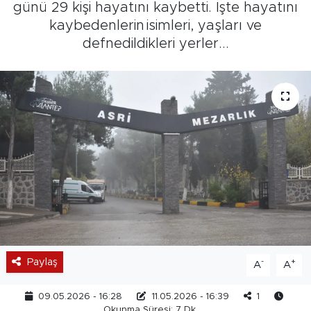
günü 29 kişi hayatını kaybetti. İşte hayatını
kaybedenlerin isimleri, yaşları ve
defnedildikleri yerler...
Paylaş
-
+
A
A
09.05.2026 - 16:28
11.05.2026 - 16:39
1
Okunma Süresi: 7 Dk