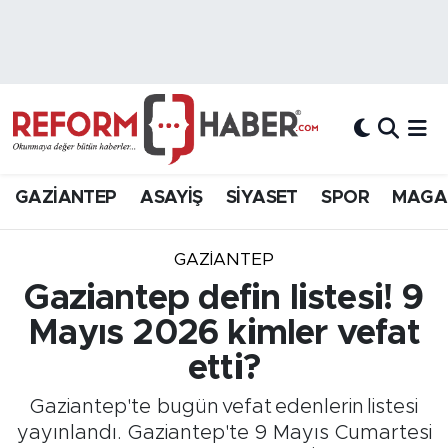
Nöbetçi Eczaneler
Hava Durumu
Trafik Durumu
GAZİANTEP
ASAYİŞ
SİYASET
SPOR
MAGA
Süper Lig Puan Durumu ve Fikstür
GAZIANTEP
Tüm Manşetler
Gaziantep defin listesi! 9
Mayıs 2026 kimler vefat
Son Dakika Haberleri
etti?
Haber Arşivi
Gaziantep'te bugün vefat edenlerin listesi
yayınlandı. Gaziantep'te 9 Mayıs Cumartesi