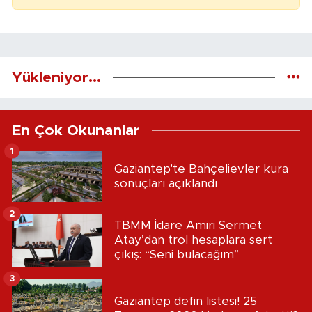
Yükleniyor...
En Çok Okunanlar
1
Gaziantep'te Bahçelievler kura
sonuçları açıklandı
2
TBMM İdare Amiri Sermet
Atay’dan trol hesaplara sert
çıkış: “Seni bulacağım”
3
Gaziantep defin listesi! 25