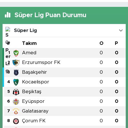
Süper Lig Puan Durumu
Süper Lig
#
Takım
O
P
Amed
0
0
1
Erzurumspor FK
0
0
2
Başakşehir
0
0
3
Kocaelispor
0
0
4
Beşiktaş
0
0
5
Eyüpspor
0
0
6
Galatasaray
0
0
7
Çorum FK
0
0
8