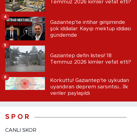
Temmuz 2026 kimler vefat etti?
4
Gaziantep'te intihar girişiminde
şok iddialar: Kayıp mektup iddiası
gündemde
5
Gaziantep defin listesi! 18
Temmuz 2026 kimler vefat etti?
6
Korkuttu! Gaziantep'te uykudan
uyandıran deprem sarsıntısı... İlk
veriler paylaşıldı
S P O R
CANLI SKOR