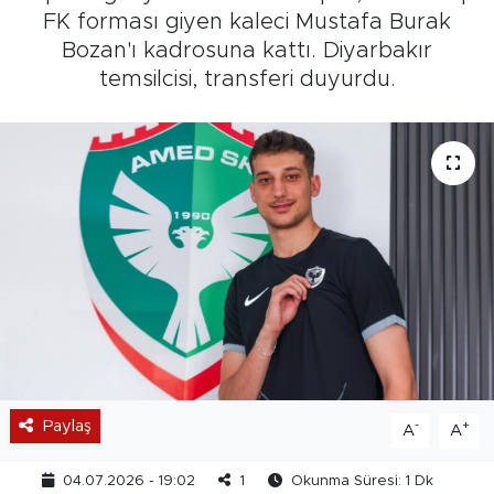
FK forması giyen kaleci Mustafa Burak
Bozan'ı kadrosuna kattı. Diyarbakır
temsilcisi, transferi duyurdu.
Paylaş
-
+
A
A
04.07.2026 - 19:02
1
Okunma Süresi: 1 Dk