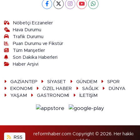
Nöbetçi Eczaneler
Hava Durumu
Trafik Durumu
Puan Durumu ve Fikstür
Tüm Manşetler
Son Dakika Haberleri
Haber Arşivi
GAZİANTEP
SİYASET
GÜNDEM
SPOR
EKONOMİ
ÖZEL HABER
SAĞLIK
DÜNYA
YAŞAM
GASTRONOMİ
İLETİŞİM
reformhaber.com Copyright © 2026. Her hakkı
RSS