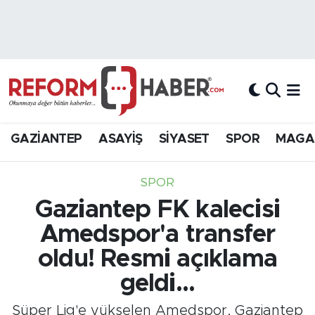
Nöbetçi Eczaneler
Hava Durumu
Trafik Durumu
GAZİANTEP
ASAYİŞ
SİYASET
SPOR
MAGA
Süper Lig Puan Durumu ve Fikstür
SPOR
Tüm Manşetler
Gaziantep FK kalecisi
Amedspor'a transfer
Son Dakika Haberleri
oldu! Resmi açıklama
Haber Arşivi
geldi...
Süper Lig'e yükselen Amedspor, Gaziantep