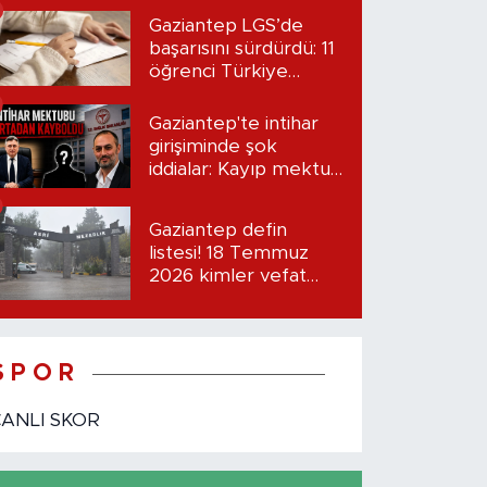
Gaziantep LGS’de
başarısını sürdürdü: 11
öğrenci Türkiye
birincisi oldu
Gaziantep'te intihar
girişiminde şok
iddialar: Kayıp mektup
iddiası gündemde
Gaziantep defin
listesi! 18 Temmuz
2026 kimler vefat
etti?
S P O R
CANLI SKOR