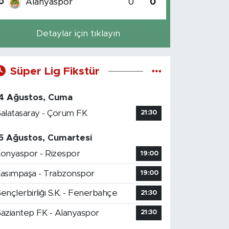
Alanyaspor
0
0
0
Detaylar için tıklayın
Süper Lig Fikstür
4 Ağustos, Cuma
alatasaray - Çorum FK
21:30
5 Ağustos, Cumartesi
onyaspor - Rizespor
19:00
asımpaşa - Trabzonspor
19:00
ençlerbirliği S.K. - Fenerbahçe
21:30
aziantep FK - Alanyaspor
21:30