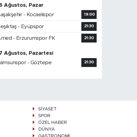
6 Ağustos, Pazar
aşakşehir - Kocaelispor
19:00
eşiktaş - Eyüpspor
21:30
med - Erzurumspor FK
21:30
7 Ağustos, Pazartesi
amsunspor - Göztepe
21:30
SİYASET
SPOR
ÖZEL HABER
DÜNYA
GASTRONOMİ