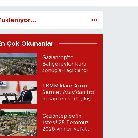
ükleniyor...
En Çok Okunanlar
Gaziantep'te
Bahçelievler kura
sonuçları açıklandı
TBMM İdare Amiri
Sermet Atay’dan trol
hesaplara sert çıkış:
“Seni bulacağım”
Gaziantep defin
listesi! 25 Temmuz
2026 kimler vefat
etti?