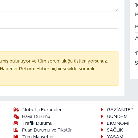
1
B
B
A
1
tmiş bulunuyor ve tüm sorumluluğu üstleniyorsunuz.
S
Haberler Reform Haber hiçbir şekilde sorumlu
Nöbetçi Eczaneler
GAZİANTEP
Hava Durumu
GÜNDEM
Trafik Durumu
EKONOMİ
Puan Durumu ve Fikstür
SAĞLIK
Tüm Manşetler
YAŞAM