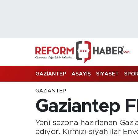
Nöbetçi Eczaneler
Hava Durumu
Trafik Durumu
Süper Lig Puan Durumu ve Fikstür
GAZİANTEP
ASAYİŞ
SİYASET
SPO
Tüm Manşetler
GAZIANTEP
Gaziantep F
Son Dakika Haberleri
Haber Arşivi
Yeni sezona hazırlanan Gaz
ediyor. Kırmızı-siyahlılar Env