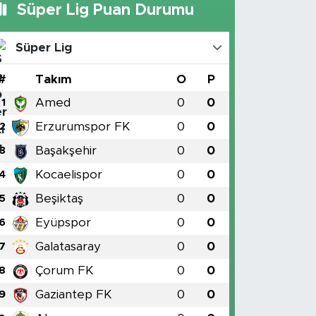
Süper Lig Puan Durumu
Süper Lig
#
Takım
O
P
Amed
0
0
1
Erzurumspor FK
0
0
2
Başakşehir
0
0
3
Kocaelispor
0
0
4
Beşiktaş
0
0
5
Eyüpspor
0
0
6
Galatasaray
0
0
7
Çorum FK
0
0
8
Gaziantep FK
0
0
9