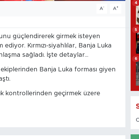
4
-
+
A
A
5
unu güçlendirerek girmek isteyen
ediyor. Kırmızı-siyahlılar, Banja Luka
laşma sağladı. İşte detaylar...
6
 ekiplerinden Banja Luka forması giyen
ştı.
ağlık kontrollerinden geçirmek üzere