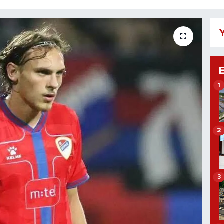
Y
1
2
3