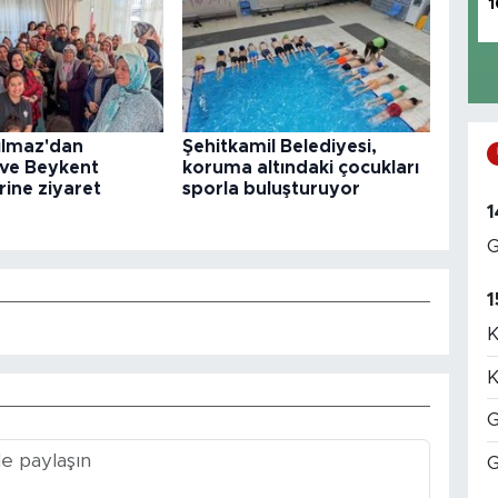
1
ılmaz'dan
Şehitkamil Belediyesi,
 ve Beykent
koruma altındaki çocukları
rine ziyaret
sporla buluşturuyor
1
G
1
K
K
G
G