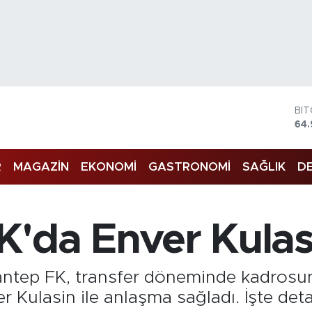
BI
64.
DO
47
R
MAGAZİN
EKONOMİ
GASTRONOMİ
SAĞLIK
DE
EU
55
ST
64,
GR
K'da Enver Kulas
66
Bİ
13.
iantep FK, transfer döneminde kadros
er Kulasin ile anlaşma sağladı. İşte detay