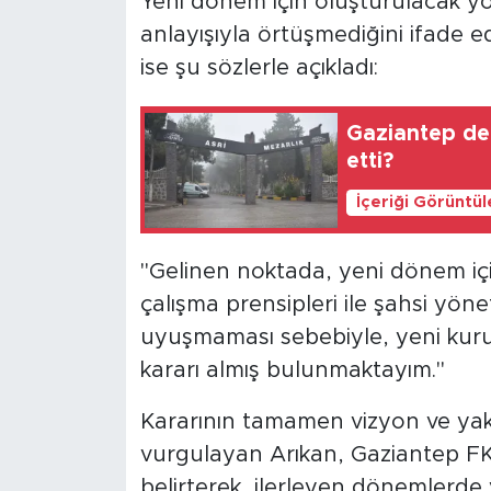
Yeni dönem için oluşturulacak y
anlayışıyla örtüşmediğini ifade ed
ise şu sözlerle açıkladı:
Gaziantep def
etti?
İçeriği Görüntü
"Gelinen noktada, yeni dönem iç
çalışma prensipleri ile şahsi yöne
uyuşmaması sebebiyle, yeni kur
kararı almış bulunmaktayım."
Kararının tamamen vizyon ve yakl
vurgulayan Arıkan, Gaziantep FK’
belirterek, ilerleyen dönemlerde 