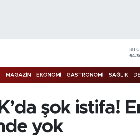
BIT
64.3
DOL
47,
R
MAGAZİN
EKONOMİ
GASTRONOMİ
SAĞLIK
DE
EUR
55,
STE
64,1
GRA
’da şok istifa! E
6618
BİS
13.8
mde yok