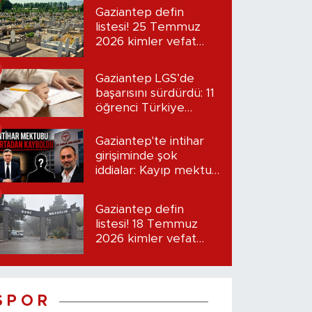
Gaziantep defin
listesi! 25 Temmuz
2026 kimler vefat
etti?
Gaziantep LGS’de
başarısını sürdürdü: 11
öğrenci Türkiye
birincisi oldu
Gaziantep'te intihar
girişiminde şok
iddialar: Kayıp mektup
iddiası gündemde
Gaziantep defin
listesi! 18 Temmuz
2026 kimler vefat
etti?
S P O R