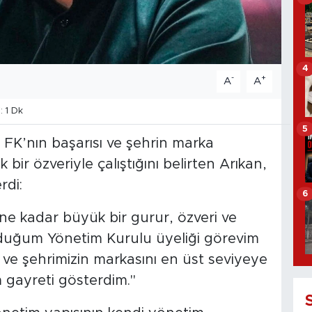
4
-
+
A
A
 1 Dk
5
FK’nın başarısı ve şehrin marka
ir özveriyle çalıştığını belirten Arıkan,
rdi:
6
 kadar büyük bir gurur, özveri ve
duğum Yönetim Kurulu üyeliği görevim
ve şehrimizin markasını en üst seviyeye
 gayreti gösterdim."