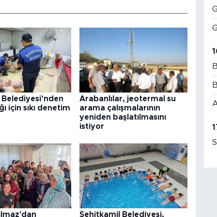
G
G
1
B
B
 Belediyesi’nden
Arabanlılar, jeotermal su
A
ğı için sıkı denetim
arama çalışmalarının
yeniden başlatılmasını
istiyor
1
S
ılmaz'dan
Şehitkamil Belediyesi,