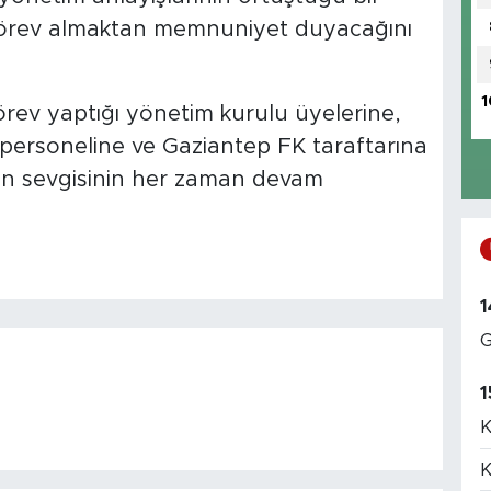
görev almaktan memnuniyet duyacağını
1
örev yaptığı yönetim kurulu üyelerine,
p personeline ve Gaziantep FK taraftarına
an sevgisinin her zaman devam
1
G
1
K
K