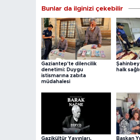
Bunlar da ilginizi çekebilir
Gaziantep'te dilencilik
Şahinbey
denetimi: Duygu
halk sağlı
istismarına zabıta
müdahalesi
Gazikültür Yayınları,
Başkan Y