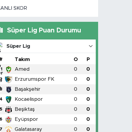
CANLI SKOR
Süper Lig Puan Durumu
Süper Lig
#
Takım
O
P
Amed
0
0
1
Erzurumspor FK
0
0
2
Başakşehir
0
0
3
Kocaelispor
0
0
4
Beşiktaş
0
0
5
Eyüpspor
0
0
6
Galatasaray
0
0
7