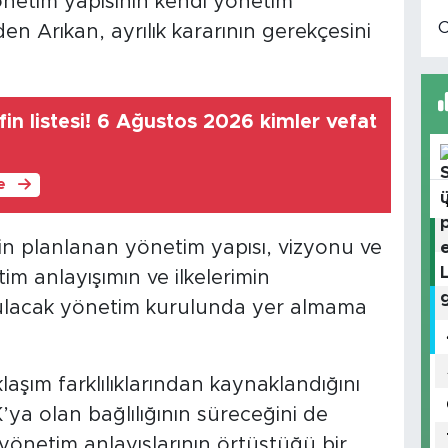
önetim yapısının kendi yönetim
en Arıkan, ayrılık kararının gerekçesini
in listesi! 6 Ağustos 2026 kimler vefat
le
in planlanan yönetim yapısı, vizyonu ve
tim anlayışımın ve ilkelerimin
ulacak yönetim kurulunda yer almama
aşım farklılıklarından kaynaklandığını
ya olan bağlılığının süreceğini de
yönetim anlayışlarının örtüştüğü bir