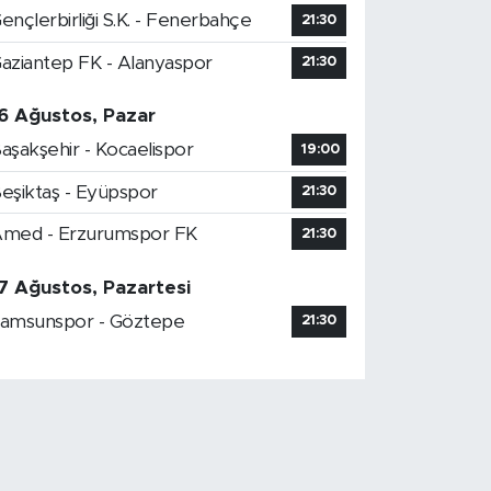
ençlerbirliği S.K. - Fenerbahçe
21:30
aziantep FK - Alanyaspor
21:30
6 Ağustos, Pazar
aşakşehir - Kocaelispor
19:00
eşiktaş - Eyüpspor
21:30
med - Erzurumspor FK
21:30
7 Ağustos, Pazartesi
amsunspor - Göztepe
21:30