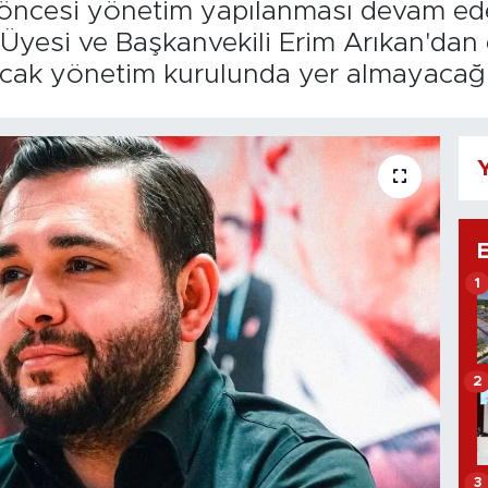
 öncesi yönetim yapılanması devam ed
Üyesi ve Başkanvekili Erim Arıkan'dan 
lacak yönetim kurulunda yer almayacağın
Y
1
2
3