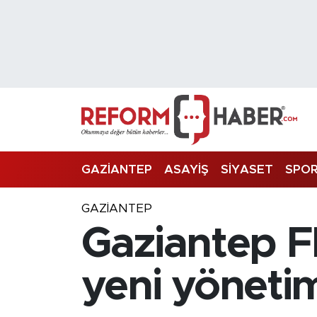
Nöbetçi Eczaneler
Hava Durumu
Trafik Durumu
Süper Lig Puan Durumu ve Fikstür
GAZİANTEP
ASAYİŞ
SİYASET
SPO
Tüm Manşetler
GAZIANTEP
Gaziantep FK
Son Dakika Haberleri
Haber Arşivi
yeni yöneti