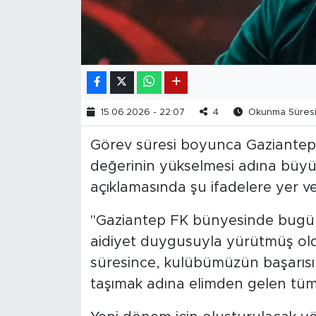
15.06.2026 - 22:07
4
Okunma Süresi:
Görev süresi boyunca Gaziantep 
değerinin yükselmesi adına büyük b
açıklamasında şu ifadelere yer ve
"Gaziantep FK bünyesinde bugüne
aidiyet duygusuyla yürütmüş ol
süresince, kulübümüzün başarısı 
taşımak adına elimden gelen tüm