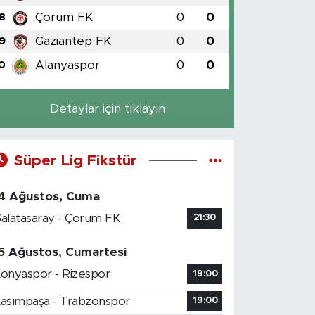
Çorum FK
0
0
8
Gaziantep FK
0
0
9
Alanyaspor
0
0
0
Detaylar için tıklayın
Süper Lig Fikstür
4 Ağustos, Cuma
alatasaray - Çorum FK
21:30
5 Ağustos, Cumartesi
onyaspor - Rizespor
19:00
asımpaşa - Trabzonspor
19:00