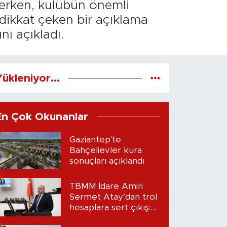
erken, kulübün önemli
dikkat çeken bir açıklama
ı açıkladı.
ükleniyor...
En Çok Okunanlar
Gaziantep'te
Bahçelievler kura
sonuçları açıklandı
TBMM İdare Amiri
Sermet Atay’dan trol
hesaplara sert çıkış:
“Seni bulacağım”