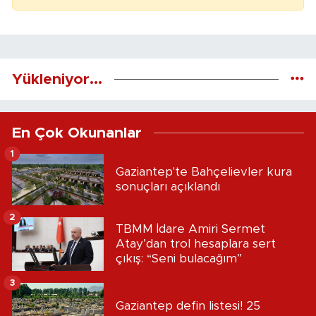
Yükleniyor...
En Çok Okunanlar
1
Gaziantep'te Bahçelievler kura
sonuçları açıklandı
2
TBMM İdare Amiri Sermet
Atay’dan trol hesaplara sert
çıkış: “Seni bulacağım”
3
Gaziantep defin listesi! 25