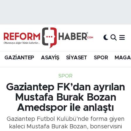
Nöbetçi Eczaneler
Hava Durumu
Trafik Durumu
GAZİANTEP
ASAYİŞ
SİYASET
SPOR
MAGA
Süper Lig Puan Durumu ve Fikstür
SPOR
Tüm Manşetler
Gaziantep FK’dan ayrılan
Mustafa Burak Bozan
Son Dakika Haberleri
Amedspor ile anlaştı
Haber Arşivi
Gaziantep Futbol Kulübü’nde forma giyen
kaleci Mustafa Burak Bozan, bonservisini