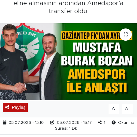
eline almasının ardından Amedspor’a
transfer oldu.
Paylaş
-
+
A
A
05.07.2026 - 15:10
05.07.2026 - 15:17
1
Okunma
Süresi: 1 Dk