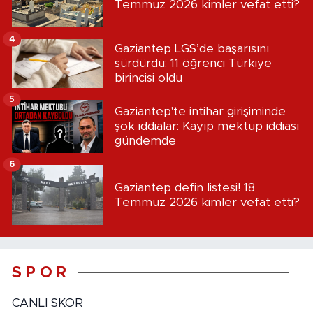
Temmuz 2026 kimler vefat etti?
4
Gaziantep LGS’de başarısını
sürdürdü: 11 öğrenci Türkiye
birincisi oldu
5
Gaziantep'te intihar girişiminde
şok iddialar: Kayıp mektup iddiası
gündemde
6
Gaziantep defin listesi! 18
Temmuz 2026 kimler vefat etti?
S P O R
CANLI SKOR