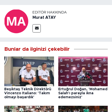
EDITÖR HAKKINDA
Murat ATAY
Bunlar da ilginizi çekebilir
Beşiktaş Teknik Direktörü
Ertuğrul Doğan, 'Mohamed
Vincenzo Italiano: 'Takım
Salah'ı parayla ikna
olmayı başardık'
edemezsiniz'