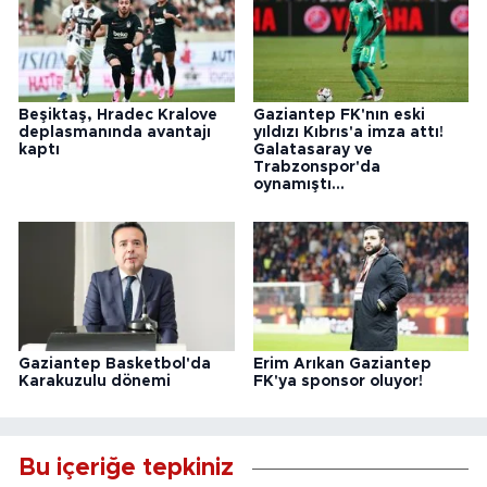
Beşiktaş, Hradec Kralove
Gaziantep FK'nın eski
deplasmanında avantajı
yıldızı Kıbrıs'a imza attı!
kaptı
Galatasaray ve
Trabzonspor'da
oynamıştı...
Gaziantep Basketbol'da
Erim Arıkan Gaziantep
Karakuzulu dönemi
FK'ya sponsor oluyor!
Bu içeriğe tepkiniz