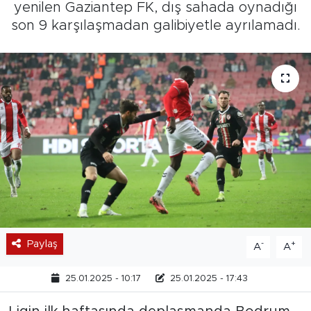
yenilen Gaziantep FK, dış sahada oynadığı
son 9 karşılaşmadan galibiyetle ayrılamadı.
Paylaş
-
+
A
A
25.01.2025 - 10:17
25.01.2025 - 17:43