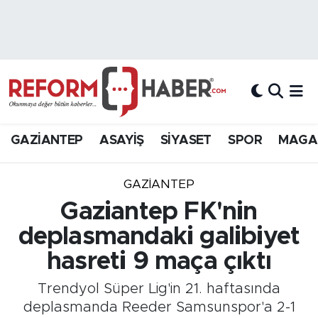
Nöbetçi Eczaneler
Hava Durumu
Trafik Durumu
GAZİANTEP
ASAYİŞ
SİYASET
SPOR
MAGA
Süper Lig Puan Durumu ve Fikstür
GAZIANTEP
Tüm Manşetler
Gaziantep FK'nin
deplasmandaki galibiyet
Son Dakika Haberleri
hasreti 9 maça çıktı
Haber Arşivi
Trendyol Süper Lig'in 21. haftasında
deplasmanda Reeder Samsunspor'a 2-1