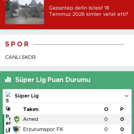
Gaziantep defin listesi! 18
Temmuz 2026 kimler vefat etti?
S P O R
CANLI SKOR
Süper Lig Puan Durumu
Süper Lig
#
Takım
O
P
Amed
0
0
1
Erzurumspor FK
0
0
2