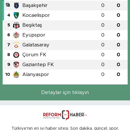
Başakşehir
0
0
3
Kocaelispor
0
0
4
Beşiktaş
0
0
5
Eyüpspor
0
0
6
Galatasaray
0
0
7
Çorum FK
0
0
8
Gaziantep FK
0
0
9
Alanyaspor
0
0
10
Detaylar için tıklayın
Türkiye'nin en iyi haber sitesi. Son dakika, güncel, spor,