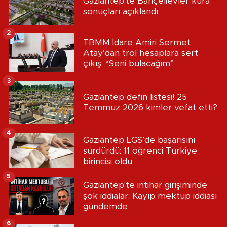
Gaziantep'te Bahçelievler kura
sonuçları açıklandı
2
TBMM İdare Amiri Sermet
Atay’dan trol hesaplara sert
çıkış: “Seni bulacağım”
3
Gaziantep defin listesi! 25
Temmuz 2026 kimler vefat etti?
4
Gaziantep LGS’de başarısını
sürdürdü: 11 öğrenci Türkiye
birincisi oldu
5
Gaziantep'te intihar girişiminde
şok iddialar: Kayıp mektup iddiası
gündemde
6