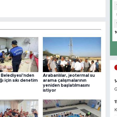
1
 Belediyesi’nden
Arabanlılar, jeotermal su
ğı için sıkı denetim
arama çalışmalarının
1
yeniden başlatılmasını
G
istiyor
1
K