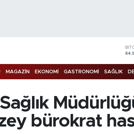
BIT
64.
DO
47,
EU
55,
R
MAGAZİN
EKONOMİ
GASTRONOMİ
SAĞLIK
DE
STE
64,
GRA
666
l Sağlık Müdürlü
BİS
13.
üzey bürokrat ha