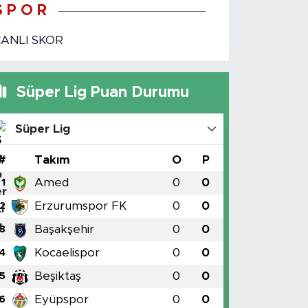
S P O R
CANLI SKOR
Süper Lig Puan Durumu
Süper Lig
#
Takım
O
P
Amed
0
0
1
Erzurumspor FK
0
0
2
Başakşehir
0
0
3
Kocaelispor
0
0
4
Beşiktaş
0
0
5
Eyüpspor
0
0
6