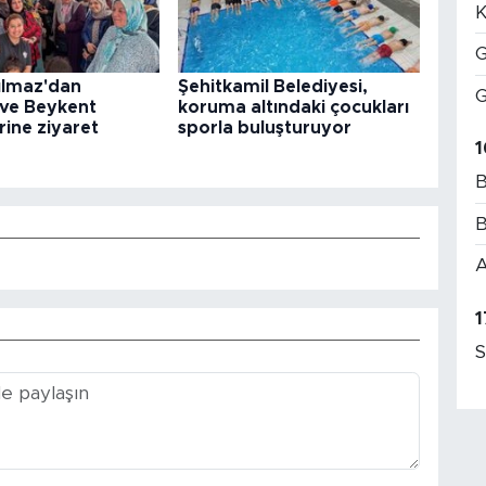
K
G
ılmaz'dan
Şehitkamil Belediyesi,
G
 ve Beykent
koruma altındaki çocukları
rine ziyaret
sporla buluşturuyor
1
B
B
A
1
S