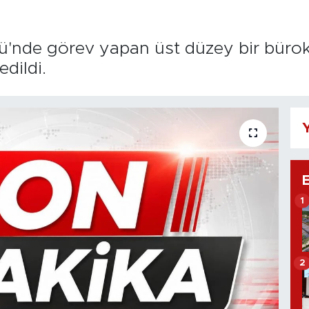
ü'nde görev yapan üst düzey bir bürokr
dildi.
Y
1
2