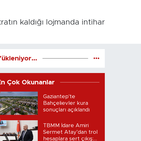
atın kaldığı lojmanda intihar
ükleniyor...
En Çok Okunanlar
Gaziantep'te
Bahçelievler kura
sonuçları açıklandı
TBMM İdare Amiri
Sermet Atay’dan trol
hesaplara sert çıkış: