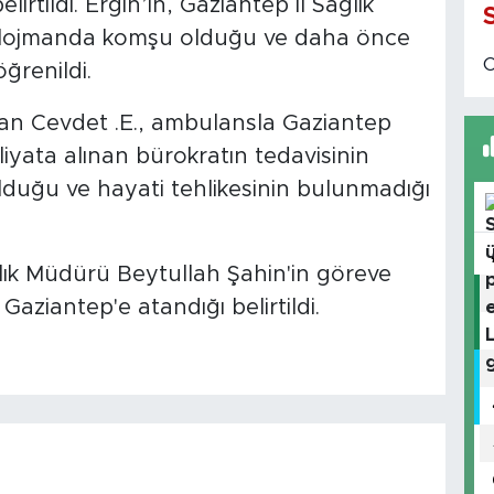
lirtildi. Ergin’in, Gaziantep İl Sağlık
ı lojmanda komşu olduğu ve daha önce
öğrenildi.
lan Cevdet .E., ambulansla Gaziantep
liyata alınan bürokratın tedavisinin
duğu ve hayati tehlikesinin bulunmadığı
ğlık Müdürü Beytullah Şahin'in göreve
ziantep'e atandığı belirtildi.