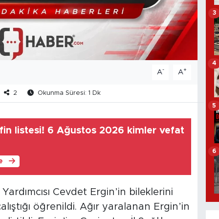
3
4
-
+
A
A
2
Okunma Süresi: 1 Dk
5
in listesi! 6 Ağustos 2026 kimler vefat
6
le
Yardımcısı Cevdet Ergin’in bileklerini
ştığı öğrenildi. Ağır yaralanan Ergin’in