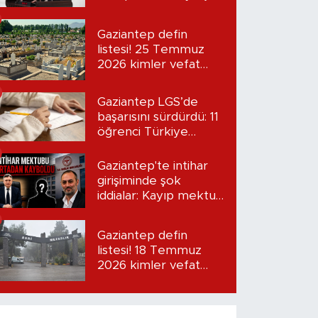
“Seni bulacağım”
Gaziantep defin
listesi! 25 Temmuz
2026 kimler vefat
etti?
Gaziantep LGS’de
başarısını sürdürdü: 11
öğrenci Türkiye
birincisi oldu
Gaziantep'te intihar
girişiminde şok
iddialar: Kayıp mektup
iddiası gündemde
Gaziantep defin
listesi! 18 Temmuz
2026 kimler vefat
etti?