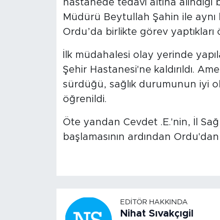
hastanede tedavi altına alındığı be
Müdürü Beytullah Şahin ile ayn
Ordu’da birlikte görev yaptıkları 
İlk müdahalesi olay yerinde yapı
Şehir Hastanesi'ne kaldırıldı. Ame
sürdüğü, sağlık durumunun iyi ol
öğrenildi.
Öte yandan Cevdet .E.'nin, İl Sa
başlamasının ardından Ordu'dan Ga
EDITÖR HAKKINDA
Nihat Sıvakçıgil