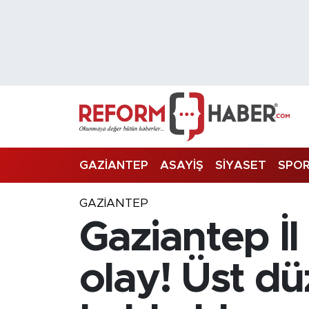
Nöbetçi Eczaneler
Hava Durumu
Trafik Durumu
Süper Lig Puan Durumu ve Fikstür
GAZİANTEP
ASAYİŞ
SİYASET
SPO
Tüm Manşetler
GAZIANTEP
Gaziantep İ
Son Dakika Haberleri
Haber Arşivi
olay! Üst d