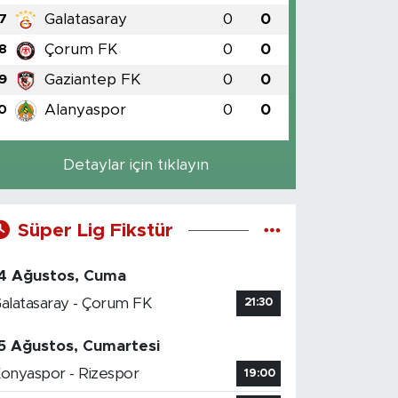
Galatasaray
0
0
7
Çorum FK
0
0
8
Gaziantep FK
0
0
9
Alanyaspor
0
0
0
Detaylar için tıklayın
Süper Lig Fikstür
4 Ağustos, Cuma
alatasaray - Çorum FK
21:30
5 Ağustos, Cumartesi
onyaspor - Rizespor
19:00