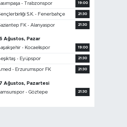
asımpaşa - Trabzonspor
19:00
ençlerbirliği S.K. - Fenerbahçe
21:30
aziantep FK - Alanyaspor
21:30
6 Ağustos, Pazar
aşakşehir - Kocaelispor
19:00
eşiktaş - Eyüpspor
21:30
med - Erzurumspor FK
21:30
7 Ağustos, Pazartesi
amsunspor - Göztepe
21:30