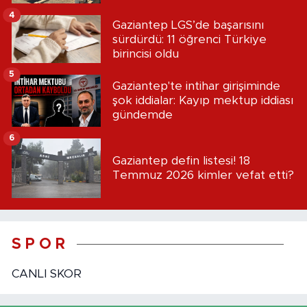
4
Gaziantep LGS’de başarısını
sürdürdü: 11 öğrenci Türkiye
birincisi oldu
5
Gaziantep'te intihar girişiminde
şok iddialar: Kayıp mektup iddiası
gündemde
6
Gaziantep defin listesi! 18
Temmuz 2026 kimler vefat etti?
S P O R
CANLI SKOR