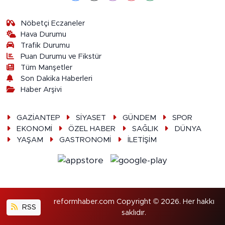
Nöbetçi Eczaneler
Hava Durumu
Trafik Durumu
Puan Durumu ve Fikstür
Tüm Manşetler
Son Dakika Haberleri
Haber Arşivi
GAZİANTEP
SİYASET
GÜNDEM
SPOR
EKONOMİ
ÖZEL HABER
SAĞLIK
DÜNYA
YAŞAM
GASTRONOMİ
İLETİŞİM
reformhaber.com Copyright © 2026. Her hakkı
RSS
saklıdır.