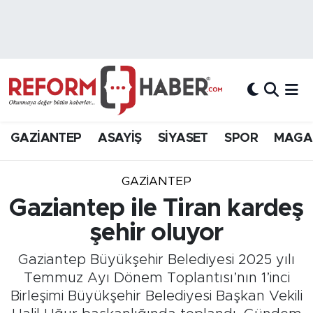
Nöbetçi Eczaneler
Hava Durumu
Trafik Durumu
GAZİANTEP
ASAYİŞ
SİYASET
SPOR
MAGA
Süper Lig Puan Durumu ve Fikstür
GAZIANTEP
Tüm Manşetler
Gaziantep ile Tiran kardeş
şehir oluyor
Son Dakika Haberleri
Gaziantep Büyükşehir Belediyesi 2025 yılı
Haber Arşivi
Temmuz Ayı Dönem Toplantısı’nın 1’inci
Birleşimi Büyükşehir Belediyesi Başkan Vekili