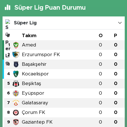
Süper Lig Puan Durumu
Süper Lig
#
Takım
O
P
Amed
0
0
1
Erzurumspor FK
0
0
2
Başakşehir
0
0
3
Kocaelispor
0
0
4
Beşiktaş
0
0
5
Eyüpspor
0
0
6
Galatasaray
0
0
7
Çorum FK
0
0
8
Gaziantep FK
0
0
9