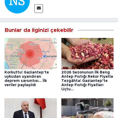
Bunlar da ilginizi çekebilir
Korkuttu! Gaziantep'te
2026 Sezonunun İlk Beng
uykudan uyandıran
Antep Fıstığı Rekor Fiyatla
deprem sarsıntısı... İlk
Tezgâhta! Gaziantep’te
veriler paylaşıldı
Antep Fıstığı Fiyatları
Uçtu...