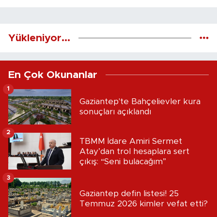
Yükleniyor...
En Çok Okunanlar
1
Gaziantep'te Bahçelievler kura
sonuçları açıklandı
2
TBMM İdare Amiri Sermet
Atay’dan trol hesaplara sert
çıkış: “Seni bulacağım”
3
Gaziantep defin listesi! 25
Temmuz 2026 kimler vefat etti?