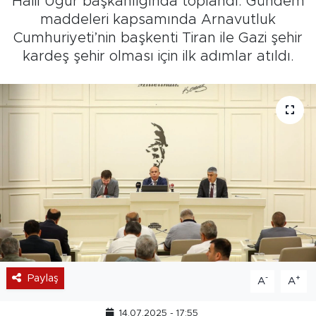
Halil Uğur başkanlığında toplandı. Gündem
maddeleri kapsamında Arnavutluk
Cumhuriyeti’nin başkenti Tiran ile Gazi şehir
kardeş şehir olması için ilk adımlar atıldı.
Paylaş
-
+
A
A
14.07.2025 - 17:55