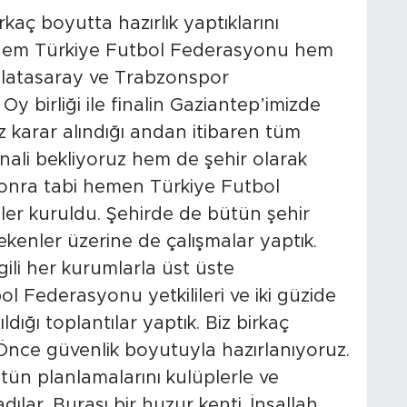
irkaç boyutta hazırlık yaptıklarını
e hem Türkiye Futbol Federasyonu hem
Galatasaray ve Trabzonspor
y birliği ile finalin Gaziantep’imizde
z karar alındığı andan itibaren tüm
nali bekliyoruz hem de şehir olarak
 sonra tabi hemen Türkiye Futbol
imler kuruldu. Şehirde de bütün şehir
kenler üzerine de çalışmalar yaptık.
lgili her kurumlarla üst üste
ol Federasyonu yetkilileri ve iki güzide
dığı toplantılar yaptık. Biz birkaç
Önce güvenlik boyutuyla hazırlanıyoruz.
n planlamalarını kulüplerle ve
ar. Burası bir huzur kenti. İnşallah