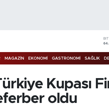
DO
47
EU
55
R
MAGAZİN
EKONOMİ
GASTRONOMİ
SAĞLIK
DE
ST
64
GR
65
Bİ
ürkiye Kupası Fin
13
BI
64
eferber oldu