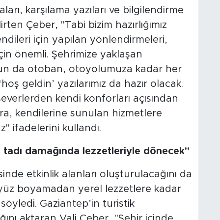
arı, karşılama yazıları ve bilgilendirme
lirten Çeber, "Tabi bizim hazırlığımız
ndileri için yapılan yönlendirmeleri,
çin önemli. Şehrimize yaklaşan
tun da otoban, otoyolumuza kadar her
hoş geldin’ yazılarımız da hazır olacak.
severlerden kendi konforları açısından
lara, kendilerine sunulan hizmetlere
" ifadelerini kullandı.
n tadı damağında lezzetleriyle dönecek"
nde etkinlik alanları oluşturulacağını da
n yüz boyamadan yerel lezzetlere kadar
öyledi. Gaziantep’in turistik
nı aktaran Vali Çeber, "Şehir içinde