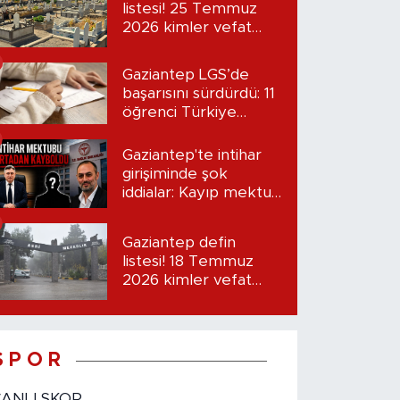
listesi! 25 Temmuz
2026 kimler vefat
etti?
Gaziantep LGS’de
başarısını sürdürdü: 11
öğrenci Türkiye
birincisi oldu
Gaziantep'te intihar
girişiminde şok
iddialar: Kayıp mektup
iddiası gündemde
Gaziantep defin
listesi! 18 Temmuz
2026 kimler vefat
etti?
S P O R
CANLI SKOR