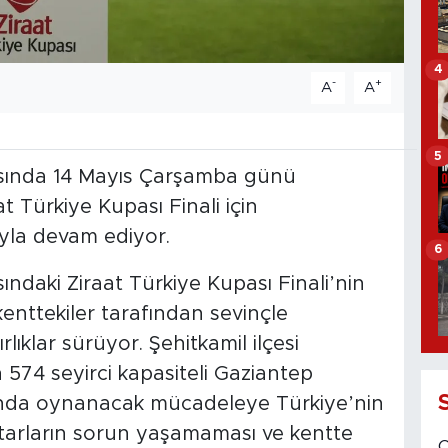
4
-
+
A
A
5
asında 14 Mayıs Çarşamba günü
 Türkiye Kupası Finali için
ıyla devam ediyor.
6
ndaki Ziraat Türkiye Kupası Finali’nin
nttekiler tarafından sevinçle
lıklar sürüyor. Şehitkamil ilçesi
 574 seyirci kapasiteli Gaziantep
nda oynanacak mücadeleye Türkiye’nin
ftarların sorun yaşamaması ve kentte