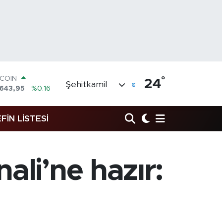
°
LAR
24
Şehitkamil
,6704
%0
RO
,0406
%-0.08
FİN LİSTESİ
ERLİN
,2143
%0
AM ALTIN
00.87
%0.12
ST100
ali’ne hazır:
.799
%70
TCOIN
.643,95
%0.16