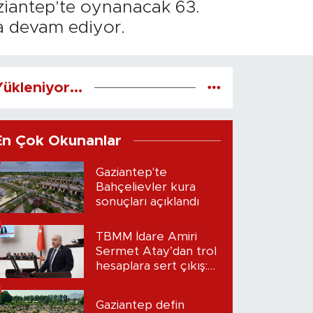
ziantep’te oynanacak 63.
yla devam ediyor.
ükleniyor...
En Çok Okunanlar
Gaziantep'te
Bahçelievler kura
sonuçları açıklandı
TBMM İdare Amiri
Sermet Atay’dan trol
hesaplara sert çıkış:
“Seni bulacağım”
Gaziantep defin