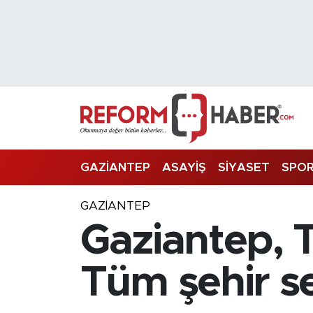
Nöbetçi Eczaneler
Hava Durumu
Trafik Durumu
Süper Lig Puan Durumu ve Fikstür
GAZİANTEP
ASAYİŞ
SİYASET
SPO
Tüm Manşetler
GAZIANTEP
Gaziantep, T
Son Dakika Haberleri
Haber Arşivi
Tüm şehir s