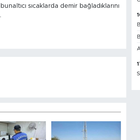
unaltıcı sıcaklarda demir bağladıklarını
1
.
B
B
A
1
S