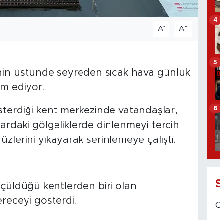
4
-
+
A
A
5
nin üstünde seyreden sıcak hava günlük
m ediyor.
6
terdiği kent merkezinde vatandaşlar,
lardaki gölgeliklerde dinlenmeyi tercih
zlerini yıkayarak serinlemeye çalıştı.
lçüldüğü kentlerden biri olan
receyi gösterdi.