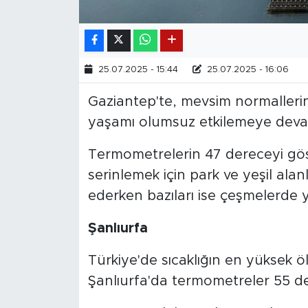
25.07.2025 - 15:44
25.07.2025 - 16:06
Gaziantep'te, mevsim normalleri
yaşamı olumsuz etkilemeye deva
Termometrelerin 47 dereceyi gös
serinlemek için park ve yeşil alan
ederken bazıları ise çeşmelerde yü
Şanlıurfa
Türkiye'de sıcaklığın en yüksek ö
Şanlıurfa'da termometreler 55 de