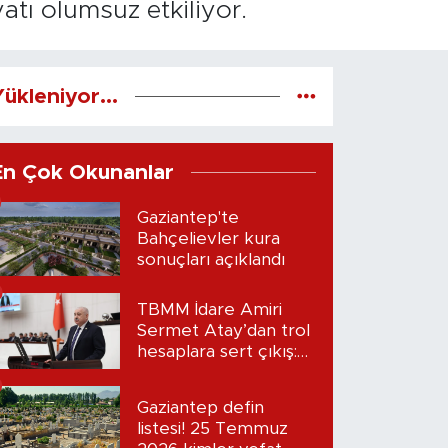
atı olumsuz etkiliyor.
ükleniyor...
En Çok Okunanlar
Gaziantep'te
Bahçelievler kura
sonuçları açıklandı
TBMM İdare Amiri
Sermet Atay’dan trol
hesaplara sert çıkış:
“Seni bulacağım”
Gaziantep defin
listesi! 25 Temmuz