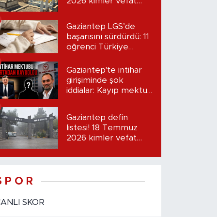
2026 kimler vefat
etti?
Gaziantep LGS’de
başarısını sürdürdü: 11
öğrenci Türkiye
birincisi oldu
Gaziantep'te intihar
girişiminde şok
iddialar: Kayıp mektup
iddiası gündemde
Gaziantep defin
listesi! 18 Temmuz
2026 kimler vefat
etti?
S P O R
CANLI SKOR