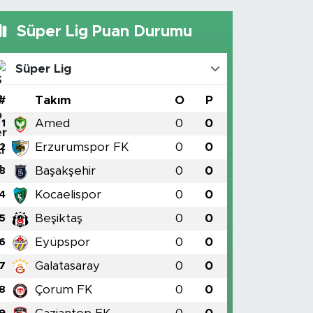
Süper Lig Puan Durumu
Süper Lig
#
Takım
O
P
Amed
0
0
1
Erzurumspor FK
0
0
2
Başakşehir
0
0
3
Kocaelispor
0
0
4
Beşiktaş
0
0
5
Eyüpspor
0
0
6
Galatasaray
0
0
7
Çorum FK
0
0
8