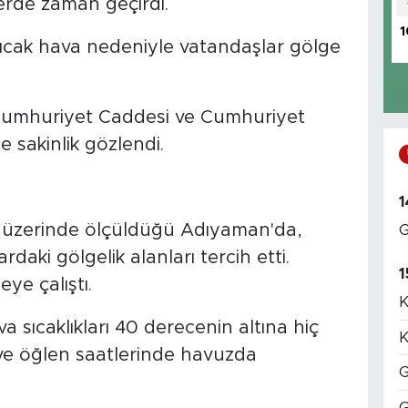
erde zaman geçirdi.
1
 sıcak hava nedeniyle vatandaşlar gölge
 Cumhuriyet Caddesi ve Cumhuriyet
 sakinlik gözlendi.
1
in üzerinde ölçüldüğü Adıyaman'da,
G
daki gölgelik alanları tercih etti.
1
ye çalıştı.
K
a sıcaklıkları 40 derecenin altına hiç
K
ş ve öğlen saatlerinde havuzda
G
G