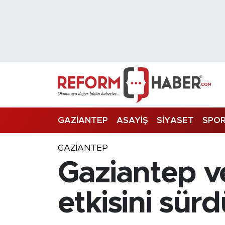
Nöbetçi Eczaneler
Hava Durumu
Trafik Durumu
Süper Lig Puan Durumu ve Fikstür
GAZİANTEP
ASAYİŞ
SİYASET
SPO
Tüm Manşetler
GAZIANTEP
Gaziantep ve
Son Dakika Haberleri
Haber Arşivi
etkisini sür