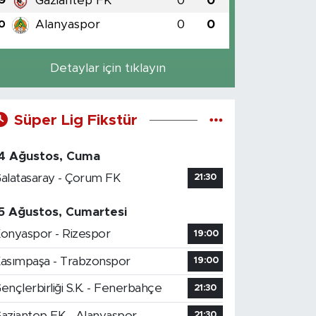
Gaziantep FK
0
0
9
Alanyaspor
0
0
0
Detaylar için tıklayın
Süper Lig Fikstür
4 Ağustos, Cuma
alatasaray - Çorum FK
21:30
5 Ağustos, Cumartesi
onyaspor - Rizespor
19:00
asımpaşa - Trabzonspor
19:00
ençlerbirliği S.K. - Fenerbahçe
21:30
aziantep FK - Alanyaspor
21:30