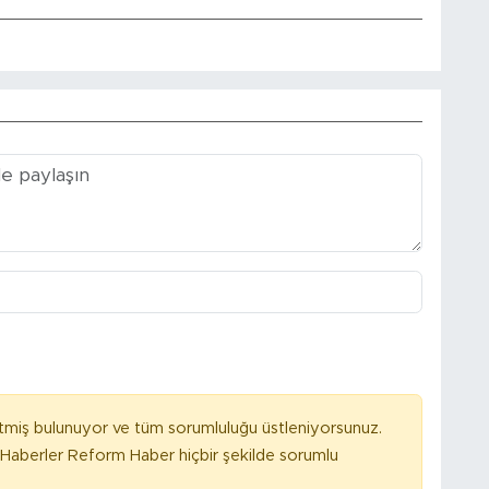
tmiş bulunuyor ve tüm sorumluluğu üstleniyorsunuz.
Haberler Reform Haber hiçbir şekilde sorumlu