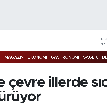
DO
47
EU
55
R
MAGAZİN
EKONOMİ
GASTRONOMİ
SAĞLIK
DE
ST
64,
GR
66
Bİ
 çevre illerde s
13.
BI
64.
dürüyor