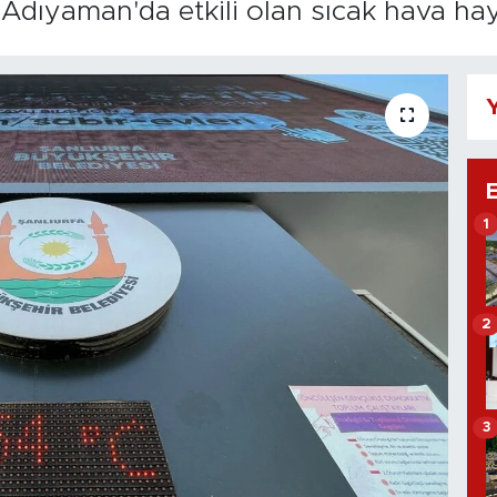
e Adıyaman'da etkili olan sıcak hava hay
Y
1
2
3