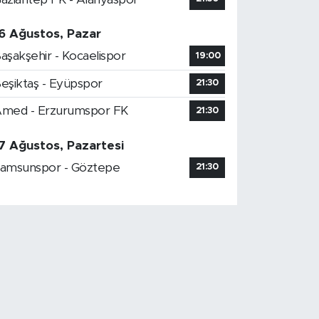
6 Ağustos, Pazar
aşakşehir - Kocaelispor
19:00
eşiktaş - Eyüpspor
21:30
med - Erzurumspor FK
21:30
7 Ağustos, Pazartesi
amsunspor - Göztepe
21:30