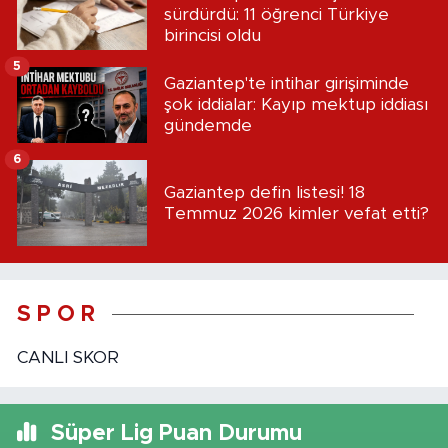
sürdürdü: 11 öğrenci Türkiye
birincisi oldu
5
Gaziantep'te intihar girişiminde
şok iddialar: Kayıp mektup iddiası
gündemde
6
Gaziantep defin listesi! 18
Temmuz 2026 kimler vefat etti?
S P O R
CANLI SKOR
Süper Lig Puan Durumu