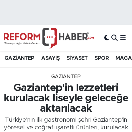
Nöbetçi Eczaneler
Hava Durumu
Trafik Durumu
GAZİANTEP
ASAYİŞ
SİYASET
SPOR
MAGA
Süper Lig Puan Durumu ve Fikstür
GAZIANTEP
Tüm Manşetler
Gaziantep'in lezzetleri
kurulacak liseyle geleceğe
Son Dakika Haberleri
aktarılacak
Haber Arşivi
Türkiye'nin ilk gastronomi şehri Gaziantep'in
yöresel ve coğrafi işaretli ürünleri, kurulacak