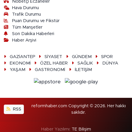
Nöbetçi Eczaneler
Hava Durumu
Trafik Durumu
Puan Durumu ve Fikstür
Tüm Manşetler
Son Dakika Haberleri
Haber Arşivi
GAZİANTEP
SİYASET
GÜNDEM
SPOR
EKONOMİ
ÖZEL HABER
SAĞLIK
DÜNYA
YAŞAM
GASTRONOMİ
İLETİŞİM
reformhaber.com Copyright © 2026. Her hakkı
RSS
saklıdır.
Haber Yazılımı:
TE Bilişim