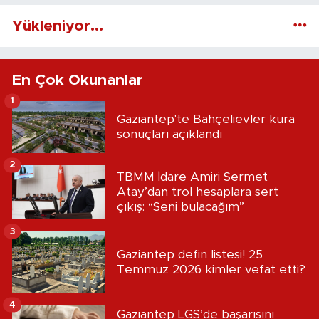
Yükleniyor...
En Çok Okunanlar
1
Gaziantep'te Bahçelievler kura
sonuçları açıklandı
2
TBMM İdare Amiri Sermet
Atay’dan trol hesaplara sert
çıkış: “Seni bulacağım”
3
Gaziantep defin listesi! 25
Temmuz 2026 kimler vefat etti?
4
Gaziantep LGS’de başarısını