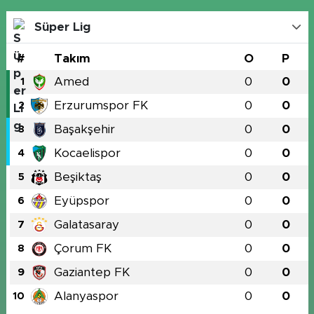
Süper Lig
#
Takım
O
P
Amed
0
0
1
Erzurumspor FK
0
0
2
Başakşehir
0
0
3
Kocaelispor
0
0
4
Beşiktaş
0
0
5
Eyüpspor
0
0
6
Galatasaray
0
0
7
Çorum FK
0
0
8
Gaziantep FK
0
0
9
Alanyaspor
0
0
10