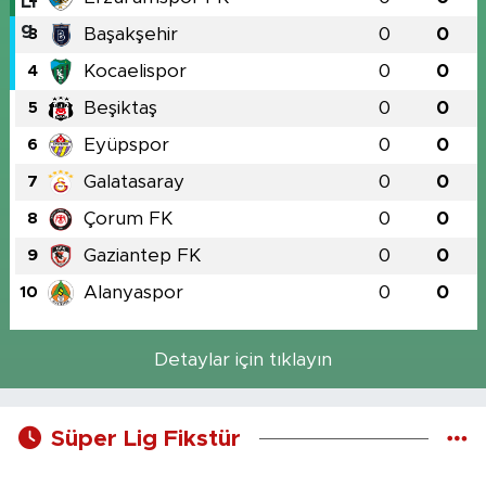
Başakşehir
0
0
3
Kocaelispor
0
0
4
Beşiktaş
0
0
5
Eyüpspor
0
0
6
Galatasaray
0
0
7
Çorum FK
0
0
8
Gaziantep FK
0
0
9
Alanyaspor
0
0
10
Detaylar için tıklayın
Süper Lig Fikstür