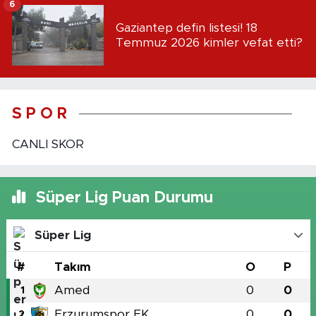
6
Gaziantep defin listesi! 18
Temmuz 2026 kimler vefat etti?
S P O R
CANLI SKOR
Süper Lig Puan Durumu
Süper Lig
#
Takım
O
P
Amed
0
0
1
Erzurumspor FK
0
0
2