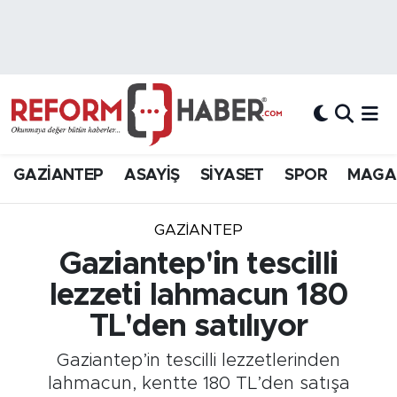
Nöbetçi Eczaneler
Hava Durumu
Trafik Durumu
GAZİANTEP
ASAYİŞ
SİYASET
SPOR
MAGA
Süper Lig Puan Durumu ve Fikstür
GAZIANTEP
Tüm Manşetler
Gaziantep'in tescilli
lezzeti lahmacun 180
Son Dakika Haberleri
TL'den satılıyor
Haber Arşivi
Gaziantep’in tescilli lezzetlerinden
lahmacun, kentte 180 TL’den satışa