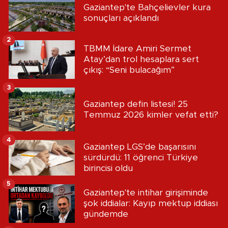
Gaziantep'te Bahçelievler kura
sonuçları açıklandı
2
TBMM İdare Amiri Sermet
Atay’dan trol hesaplara sert
çıkış: “Seni bulacağım”
3
Gaziantep defin listesi! 25
Temmuz 2026 kimler vefat etti?
4
Gaziantep LGS’de başarısını
sürdürdü: 11 öğrenci Türkiye
birincisi oldu
5
Gaziantep'te intihar girişiminde
şok iddialar: Kayıp mektup iddiası
gündemde