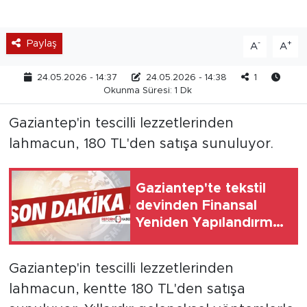
Paylaş
-
+
A
A
24.05.2026 - 14:37
24.05.2026 - 14:38
1
Okunma Süresi: 1 Dk
Gaziantep'in tescilli lezzetlerinden
lahmacun, 180 TL'den satışa sunuluyor.
Gaziantep'te tekstil
devinden Finansal
Yeniden Yapılandırma
başvurusu
Gaziantep'in tescilli lezzetlerinden
lahmacun, kentte 180 TL'den satışa