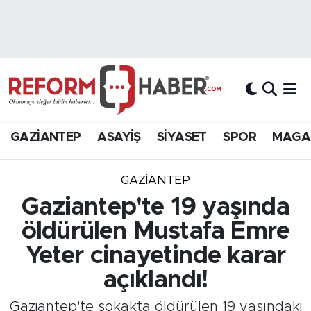
Nöbetçi Eczaneler
Hava Durumu
Trafik Durumu
GAZİANTEP
ASAYİŞ
SİYASET
SPOR
MAGA
Süper Lig Puan Durumu ve Fikstür
GAZIANTEP
Tüm Manşetler
Gaziantep'te 19 yaşında
öldürülen Mustafa Emre
Son Dakika Haberleri
Yeter cinayetinde karar
Haber Arşivi
açıklandı!
Gaziantep'te sokakta öldürülen 19 yaşındaki