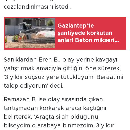
cezalandırılmasını istedi.
Gaziantep’te
şantiyede korkutan
anlar! Beton mikseri
devrildi
Sanıklardan Eren B., olay yerine kavgayı
yatıştırmak amacıyla gittiğini öne sürerek,
'3 yıldır suçsuz yere tutukluyum. Beraatimi
talep ediyorum' dedi.
Ramazan B. ise olay sırasında çıkan
tartışmadan korkarak araca kaçtığını
belirterek, 'Araçta silah olduğunu
bilseydim o arabaya binmezdim. 3 yıldır