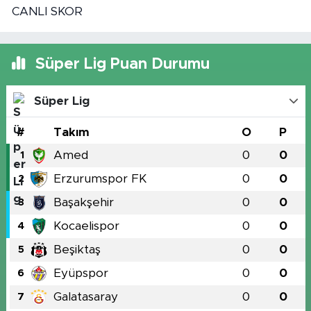
CANLI SKOR
Süper Lig Puan Durumu
Süper Lig
#
Takım
O
P
Amed
0
0
1
Erzurumspor FK
0
0
2
Başakşehir
0
0
3
Kocaelispor
0
0
4
Beşiktaş
0
0
5
Eyüpspor
0
0
6
Galatasaray
0
0
7