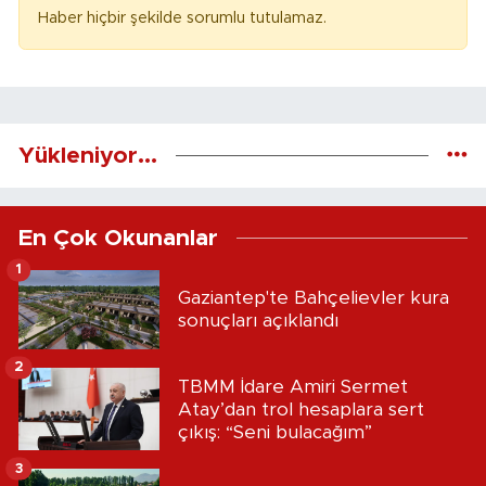
Haber hiçbir şekilde sorumlu tutulamaz.
Yükleniyor...
En Çok Okunanlar
1
Gaziantep'te Bahçelievler kura
sonuçları açıklandı
2
TBMM İdare Amiri Sermet
Atay’dan trol hesaplara sert
çıkış: “Seni bulacağım”
3