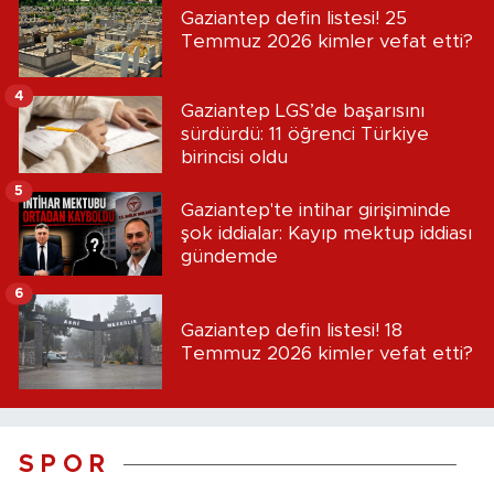
Gaziantep defin listesi! 25
Temmuz 2026 kimler vefat etti?
4
Gaziantep LGS’de başarısını
sürdürdü: 11 öğrenci Türkiye
birincisi oldu
5
Gaziantep'te intihar girişiminde
şok iddialar: Kayıp mektup iddiası
gündemde
6
Gaziantep defin listesi! 18
Temmuz 2026 kimler vefat etti?
S P O R