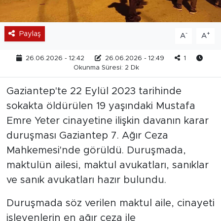
Paylaş
-
+
A
A
26.06.2026 - 12:42
26.06.2026 - 12:49
1
Okunma Süresi: 2 Dk
Gaziantep'te 22 Eylül 2023 tarihinde
sokakta öldürülen 19 yaşındaki Mustafa
Emre Yeter cinayetine ilişkin davanın karar
duruşması Gaziantep 7. Ağır Ceza
Mahkemesi'nde görüldü. Duruşmada,
maktulün ailesi, maktul avukatları, sanıklar
ve sanık avukatları hazır bulundu.
Duruşmada söz verilen maktul aile, cinayeti
işleyenlerin en ağır ceza ile