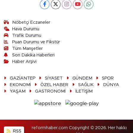
Nöbetçi Eczaneler
Hava Durumu
Trafik Durumu
Puan Durumu ve Fikstür
Tüm Manşetler
Son Dakika Haberleri
Haber Arşivi
GAZİANTEP
SİYASET
GÜNDEM
SPOR
EKONOMİ
ÖZEL HABER
SAĞLIK
DÜNYA
YAŞAM
GASTRONOMİ
İLETİŞİM
reformhaber.com Copyright © 2026. Her hakkı
RSS