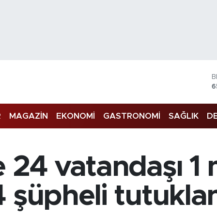
B
6
4
R
MAGAZİN
EKONOMİ
GASTRONOMİ
SAĞLIK
DE
5
S
6
G
 24 vatandaşı 1 
6
B
1
 şüpheli tutukla