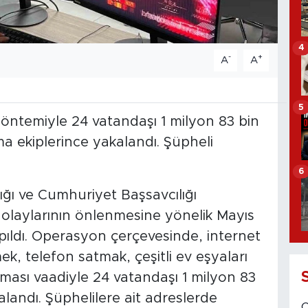
4
-
+
A
A
5
 yöntemiyle 24 vatandaşı 1 milyon 83 bin
a ekiplerince yakalandı. Şüpheli
6
ğı ve Cumhuriyet Başsavcılığı
k olaylarının önlenmesine yönelik Mayıs
ıldı. Operasyon çerçevesinde, internet
mek, telefon satmak, çeşitli ev eşyaları
lması vaadiyle 24 vatandaşı 1 milyon 83
landı. Şüphelilere ait adreslerde