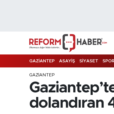
Nöbetçi Eczaneler
Hava Durumu
Trafik Durumu
Süper Lig Puan Durumu ve Fikstür
GAZİANTEP
ASAYİŞ
SİYASET
SPO
Tüm Manşetler
GAZIANTEP
Gaziantep’te
Son Dakika Haberleri
Haber Arşivi
dolandıran 4