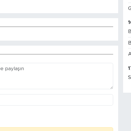
G
1
B
B
A
1
S