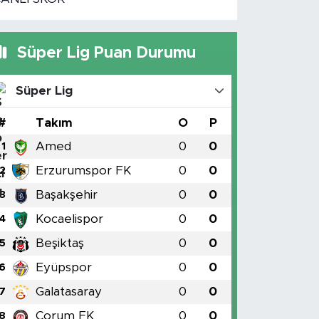
Süper Lig Puan Durumu
Süper Lig
#
Takım
O
P
Amed
0
0
1
Erzurumspor FK
0
0
2
Başakşehir
0
0
3
Kocaelispor
0
0
4
Beşiktaş
0
0
5
Eyüpspor
0
0
6
Galatasaray
0
0
7
Çorum FK
0
0
8