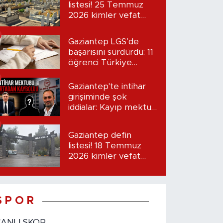
listesi! 25 Temmuz
2026 kimler vefat
etti?
Gaziantep LGS’de
başarısını sürdürdü: 11
öğrenci Türkiye
birincisi oldu
Gaziantep'te intihar
girişiminde şok
iddialar: Kayıp mektup
iddiası gündemde
Gaziantep defin
listesi! 18 Temmuz
2026 kimler vefat
etti?
S P O R
CANLI SKOR