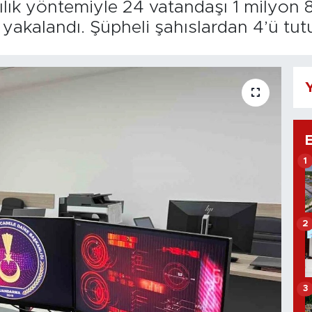
cılık yöntemiyle 24 vatandaşı 1 milyon 
 yakalandı. Şüpheli şahıslardan 4’ü tut
Y
1
2
3