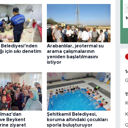
1
 Belediyesi’nden
Arabanlılar, jeotermal su
ğı için sıkı denetim
arama çalışmalarının
yeniden başlatılmasını
istiyor
1
G
1
K
K
ılmaz'dan
Şehitkamil Belediyesi,
 ve Beykent
koruma altındaki çocukları
G
rine ziyaret
sporla buluşturuyor