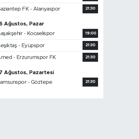
aziantep FK - Alanyaspor
21:30
6 Ağustos, Pazar
aşakşehir - Kocaelispor
19:00
eşiktaş - Eyüpspor
21:30
med - Erzurumspor FK
21:30
7 Ağustos, Pazartesi
amsunspor - Göztepe
21:30