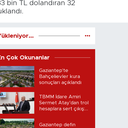
83 bin TL dolandıran 32
uklandı.
ükleniyor...
En Çok Okunanlar
Gaziantep'te
Bahçelievler kura
sonuçları açıklandı
TBMM İdare Amiri
Sermet Atay’dan trol
hesaplara sert çıkış:
“Seni bulacağım”
Gaziantep defin