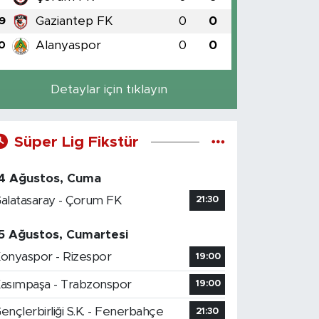
Gaziantep FK
0
0
9
Alanyaspor
0
0
0
Detaylar için tıklayın
Süper Lig Fikstür
4 Ağustos, Cuma
alatasaray - Çorum FK
21:30
5 Ağustos, Cumartesi
onyaspor - Rizespor
19:00
asımpaşa - Trabzonspor
19:00
ençlerbirliği S.K. - Fenerbahçe
21:30