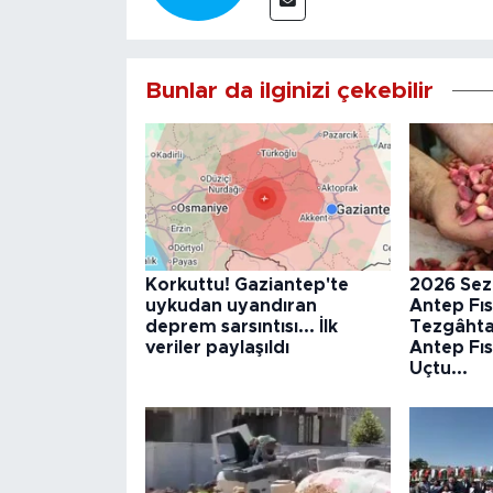
Bunlar da ilginizi çekebilir
Korkuttu! Gaziantep'te
2026 Sez
uykudan uyandıran
Antep Fıs
deprem sarsıntısı... İlk
Tezgâhta
veriler paylaşıldı
Antep Fıst
Uçtu...