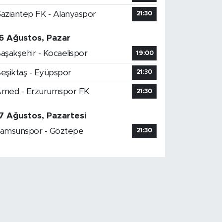
aziantep FK - Alanyaspor
21:30
6 Ağustos, Pazar
aşakşehir - Kocaelispor
19:00
eşiktaş - Eyüpspor
21:30
med - Erzurumspor FK
21:30
7 Ağustos, Pazartesi
amsunspor - Göztepe
21:30