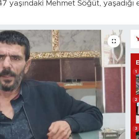
e 47 yaşındaki Mehmet Söğüt, yaşadığı
Y
1
2
3