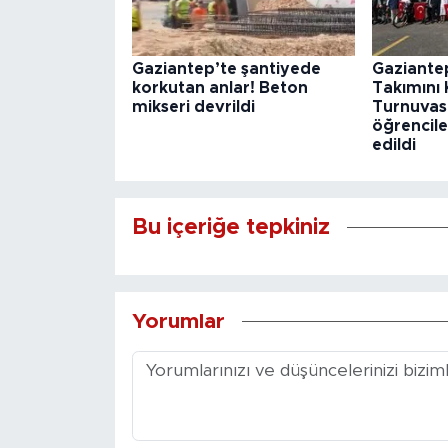
Gaziantep’te şantiyede
Gaziantep
korkutan anlar! Beton
Takımını 
mikseri devrildi
Turnuvası
öğrencile
edildi
Bu içeriğe tepkiniz
Yorumlar