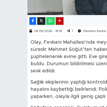
08.06.2026 - 18:18
1
Okunma Süresi: 
Olay, Fevkani Mahallesi’nde meyda
süredir Mehmet Söğüt’ten haber
şüphelenerek evine gitti. Eve gire
buldu. Durumun bildirilmesi üzerin
sevk edildi.
Sağlık ekiplerinin yaptığı kontr
hayatını kaybettiği belirlendi. Po
yaparken, olayla ilgili geniş çaplı