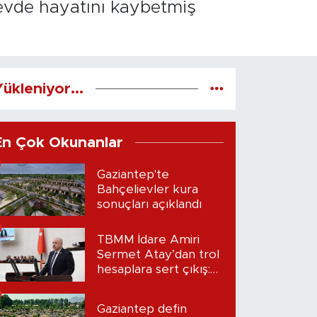
 evde hayatını kaybetmiş
ükleniyor...
En Çok Okunanlar
Gaziantep'te
Bahçelievler kura
sonuçları açıklandı
TBMM İdare Amiri
Sermet Atay’dan trol
hesaplara sert çıkış:
“Seni bulacağım”
Gaziantep defin