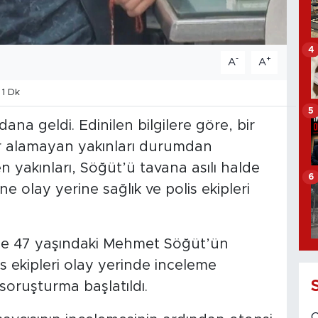
4
-
+
A
A
1 Dk
5
na geldi. Edinilen bilgilere göre, bir
 alamayan yakınları durumdan
n yakınları, Söğüt’ü tavana asılı halde
6
e olay yerine sağlık ve polis ekipleri
olde 47 yaşındaki Mehmet Söğüt’ün
lis ekipleri olay yerinde inceleme
 soruşturma başlatıldı.