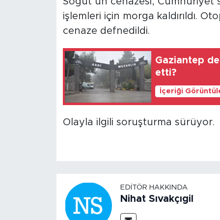
Söğüt’ün cenazesi, Cumhuriyet s
işlemleri için morga kaldırıldı. 
cenaze defnedildi.
Gaziantep def
etti?
İçeriği Görüntü
Olayla ilgili soruşturma sürüyor.
EDITÖR HAKKINDA
Nihat Sıvakçıgil