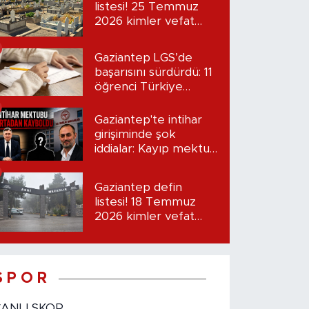
listesi! 25 Temmuz
2026 kimler vefat
etti?
Gaziantep LGS’de
başarısını sürdürdü: 11
öğrenci Türkiye
birincisi oldu
Gaziantep'te intihar
girişiminde şok
iddialar: Kayıp mektup
iddiası gündemde
Gaziantep defin
listesi! 18 Temmuz
2026 kimler vefat
etti?
S P O R
CANLI SKOR