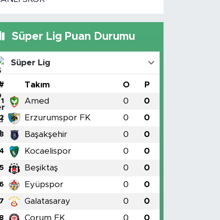
Süper Lig Puan Durumu
Süper Lig
#
Takım
O
P
Amed
0
0
1
Erzurumspor FK
0
0
2
Başakşehir
0
0
3
Kocaelispor
0
0
4
Beşiktaş
0
0
5
Eyüpspor
0
0
6
Galatasaray
0
0
7
Çorum FK
0
0
8