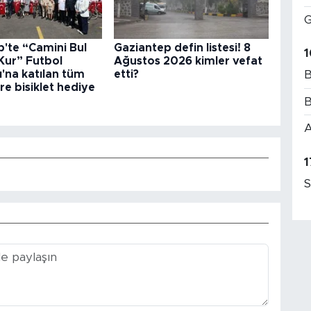
G
'te “Camini Bul
Gaziantep defin listesi! 8
1
Kur” Futbol
Ağustos 2026 kimler vefat
'na katılan tüm
etti?
B
re bisiklet hediye
B
A
1
S