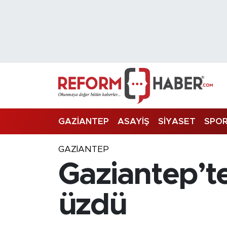
Nöbetçi Eczaneler
Hava Durumu
Trafik Durumu
Süper Lig Puan Durumu ve Fikstür
GAZİANTEP
ASAYİŞ
SİYASET
SPO
Tüm Manşetler
GAZIANTEP
Gaziantep’t
Son Dakika Haberleri
Haber Arşivi
üzdü