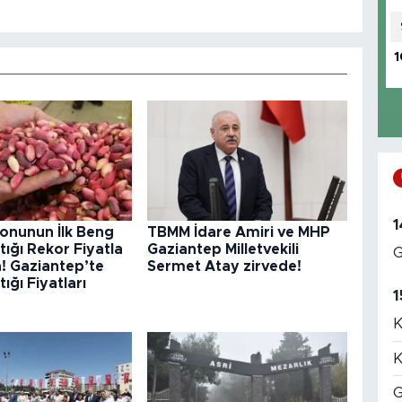
1
1
onunun İlk Beng
TBMM İdare Amiri ve MHP
tığı Rekor Fiyatla
Gaziantep Milletvekili
G
! Gaziantep’te
Sermet Atay zirvede!
ığı Fiyatları
1
K
K
G