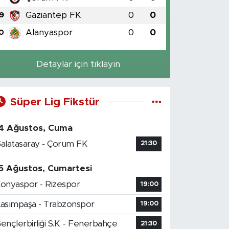
Gaziantep FK
0
0
9
Alanyaspor
0
0
0
Detaylar için tıklayın
Süper Lig Fikstür
4 Ağustos, Cuma
alatasaray - Çorum FK
21:30
5 Ağustos, Cumartesi
onyaspor - Rizespor
19:00
asımpaşa - Trabzonspor
19:00
ençlerbirliği S.K. - Fenerbahçe
21:30