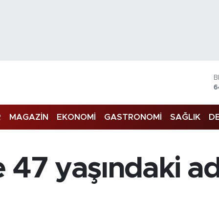
B
6
4
R
MAGAZİN
EKONOMİ
GASTRONOMİ
SAĞLIK
DE
5
S
6
G
e 47 yaşındaki 
6
B
1