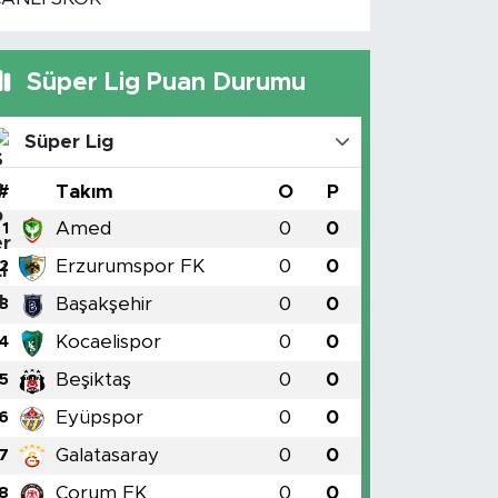
Süper Lig Puan Durumu
Süper Lig
#
Takım
O
P
Amed
0
0
1
Erzurumspor FK
0
0
2
Başakşehir
0
0
3
Kocaelispor
0
0
4
Beşiktaş
0
0
5
Eyüpspor
0
0
6
Galatasaray
0
0
7
Çorum FK
0
0
8