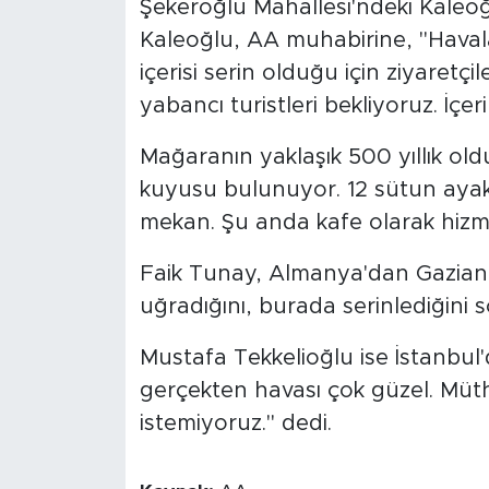
Şekeroğlu Mahallesi'ndeki Kaleoğ
Kaleoğlu, AA muhabirine, "Havala
içerisi serin olduğu için ziyaretçil
yabancı turistleri bekliyoruz. İçer
Mağaranın yaklaşık 500 yıllık ol
kuyusu bulunuyor. 12 sütun ayaklı 
mekan. Şu anda kafe olarak hizme
Faik Tunay, Almanya'dan Gazian
uğradığını, burada serinlediğini s
Mustafa Tekkelioğlu ise İstanbul'
gerçekten havası çok güzel. Müthiş
istemiyoruz." dedi.