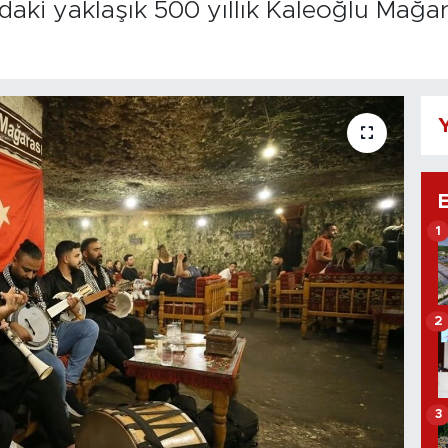
'daki yaklaşık 500 yıllık Kaleoğlu Mağa
Y
1
2
3