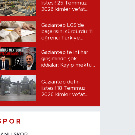
listesi! 25 Temmuz
2026 kimler vefat
etti?
Gaziantep LGS’de
başarısını sürdürdü: 11
öğrenci Türkiye
birincisi oldu
Gaziantep'te intihar
girişiminde şok
iddialar: Kayıp mektup
iddiası gündemde
Gaziantep defin
listesi! 18 Temmuz
2026 kimler vefat
etti?
S P O R
CANLI SKOR