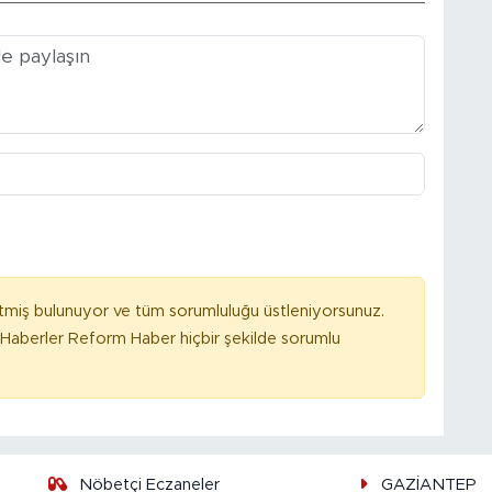
tmiş bulunuyor ve tüm sorumluluğu üstleniyorsunuz.
Haberler Reform Haber hiçbir şekilde sorumlu
Nöbetçi Eczaneler
GAZİANTEP