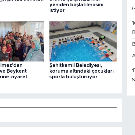
yeniden başlatılmasını
G
istiyor
1
B
B
A
ılmaz'dan
Şehitkamil Belediyesi,
1
 ve Beykent
koruma altındaki çocukları
rine ziyaret
sporla buluşturuyor
S