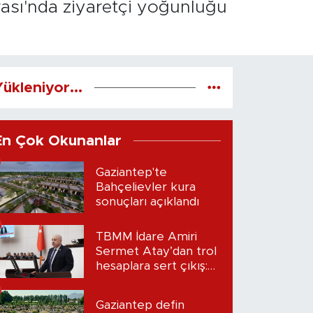
rası'nda ziyaretçi yoğunluğu
ükleniyor...
En Çok Okunanlar
Gaziantep'te
Bahçelievler kura
sonuçları açıklandı
TBMM İdare Amiri
Sermet Atay’dan trol
hesaplara sert çıkış:
“Seni bulacağım”
Gaziantep defin