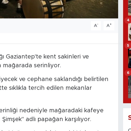
4
-
+
A
A
5
ğı Gaziantep'te kent sakinleri ve
an mağarada serinliyor.
6
yecek ve cephane saklandığı belirtilen
te sıklıkla tercih edilen mekanlar
 serinliği nedeniyle mağaradaki kafeye
a Şimşek" adlı papağan karşılıyor.