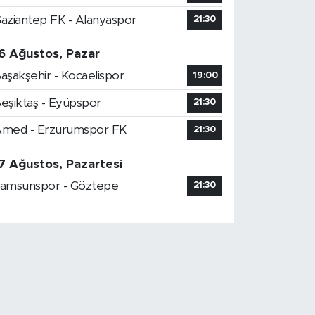
aziantep FK - Alanyaspor
21:30
6 Ağustos, Pazar
aşakşehir - Kocaelispor
19:00
eşiktaş - Eyüpspor
21:30
med - Erzurumspor FK
21:30
7 Ağustos, Pazartesi
amsunspor - Göztepe
21:30