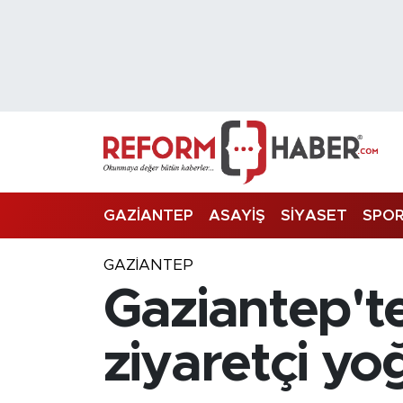
Nöbetçi Eczaneler
Hava Durumu
Trafik Durumu
Süper Lig Puan Durumu ve Fikstür
GAZİANTEP
ASAYİŞ
SİYASET
SPO
Tüm Manşetler
GAZIANTEP
Gaziantep't
Son Dakika Haberleri
Haber Arşivi
ziyaretçi y