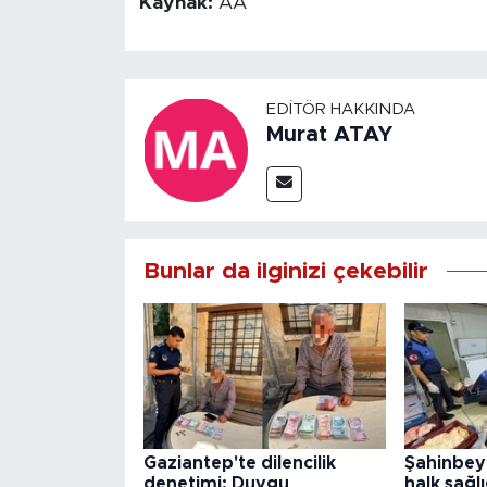
Kaynak:
AA
EDITÖR HAKKINDA
Murat ATAY
Bunlar da ilginizi çekebilir
Gaziantep'te dilencilik
Şahinbey
denetimi: Duygu
halk sağlı