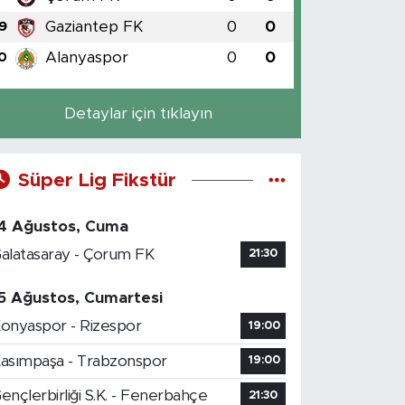
Gaziantep FK
0
0
9
Alanyaspor
0
0
0
Detaylar için tıklayın
Süper Lig Fikstür
4 Ağustos, Cuma
alatasaray - Çorum FK
21:30
5 Ağustos, Cumartesi
onyaspor - Rizespor
19:00
asımpaşa - Trabzonspor
19:00
ençlerbirliği S.K. - Fenerbahçe
21:30