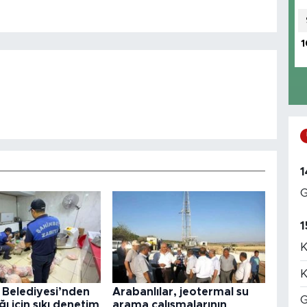
1
1
G
1
K
K
 Belediyesi’nden
Arabanlılar, jeotermal su
G
ğı için sıkı denetim
arama çalışmalarının