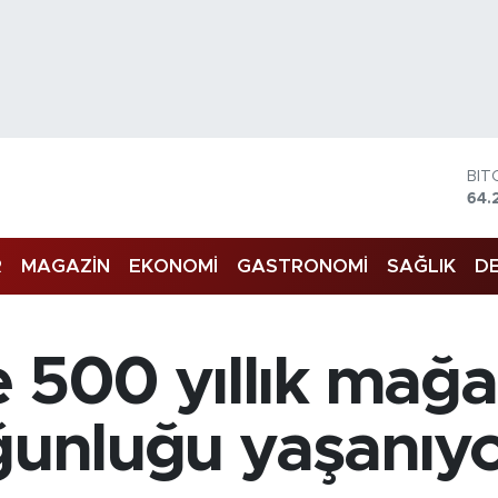
BIT
64.
DO
47,
EU
R
MAGAZİN
EKONOMİ
GASTRONOMİ
SAĞLIK
DE
55,
STE
64,
GRA
e 500 yıllık mağ
657
BİS
13.
oğunluğu yaşanıy