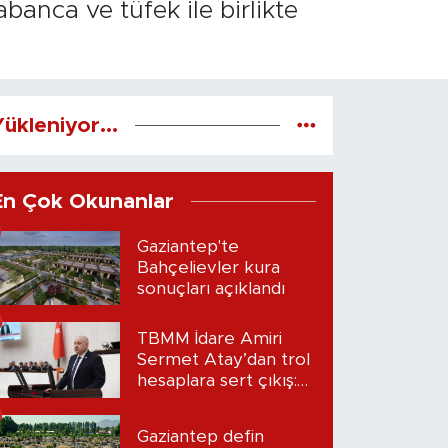
banca ve tüfek ile birlikte
ükleniyor...
En Çok Okunanlar
Gaziantep'te
Bahçelievler kura
sonuçları açıklandı
TBMM İdare Amiri
Sermet Atay’dan trol
hesaplara sert çıkış:
“Seni bulacağım”
Gaziantep defin