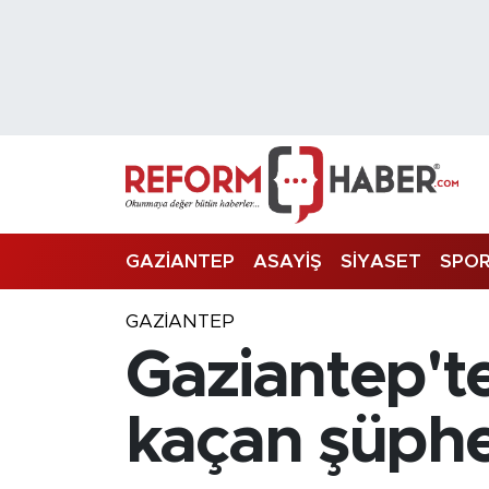
Nöbetçi Eczaneler
Hava Durumu
Trafik Durumu
Süper Lig Puan Durumu ve Fikstür
GAZİANTEP
ASAYİŞ
SİYASET
SPO
Tüm Manşetler
GAZIANTEP
Gaziantep'te
Son Dakika Haberleri
Haber Arşivi
kaçan şüphe