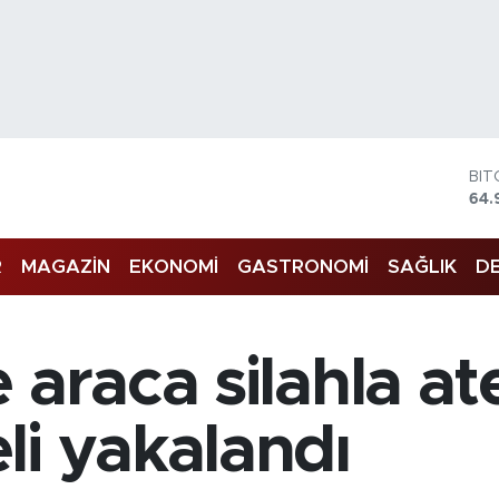
BIT
64.
DO
47,
EU
R
MAGAZİN
EKONOMİ
GASTRONOMİ
SAĞLIK
DE
55,
STE
64,
GR
 araca silahla a
666
BİS
13.
li yakalandı