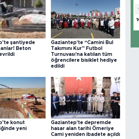
1
p’te şantiyede
Gaziantep'te “Camini Bul
anlar! Beton
Takımını Kur” Futbol
evrildi
Turnuvası'na katılan tüm
öğrencilere bisiklet hediye
edildi
p’te konut
Gaziantep'te depremde
iğinde yeni
hasar alan tarihi Ömeriye
Cami yeniden ibadete açıldı