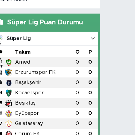
Süper Lig Puan Durumu
Süper Lig
#
Takım
O
P
Amed
0
0
1
Erzurumspor FK
0
0
2
Başakşehir
0
0
3
Kocaelispor
0
0
4
Beşiktaş
0
0
5
Eyüpspor
0
0
6
Galatasaray
0
0
7
Çorum FK
0
0
8