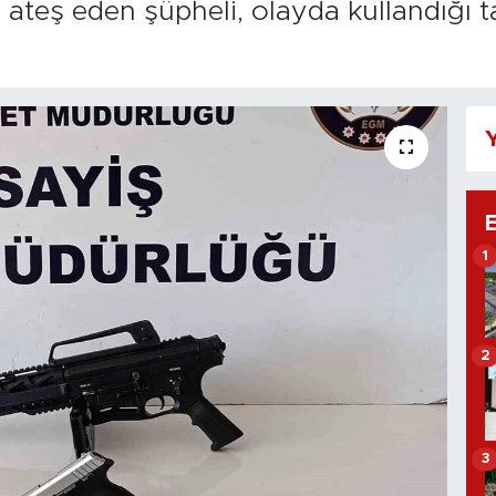
a ateş eden şüpheli, olayda kullandığı ta
Y
1
2
3