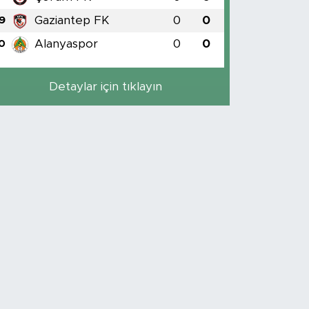
Gaziantep FK
0
0
9
Alanyaspor
0
0
0
Detaylar için tıklayın