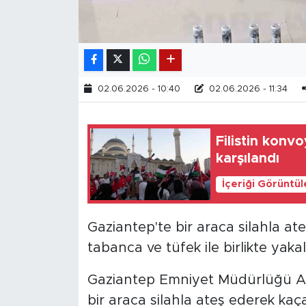
02.06.2026 - 10:40
02.06.2026 - 11:34
Filistin konv
karşılandı
İçeriği Görüntü
Gaziantep'te bir araca silahla at
tabanca ve tüfek ile birlikte yakal
Gaziantep Emniyet Müdürlüğü As
bir araca silahla ateş ederek kaç