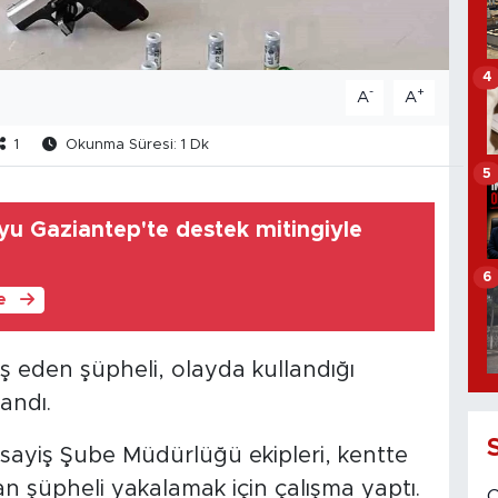
4
-
+
A
A
1
Okunma Süresi: 1 Dk
5
oyu Gaziantep'te destek mitingiyle
6
le
eş eden şüpheli, olayda kullandığı
andı.
ayiş Şube Müdürlüğü ekipleri, kentte
an şüpheli yakalamak için çalışma yaptı.