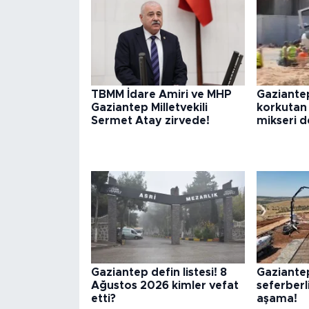
TBMM İdare Amiri ve MHP
Gaziante
Gaziantep Milletvekili
korkutan 
Sermet Atay zirvede!
mikseri d
Gaziantep defin listesi! 8
Gaziante
Ağustos 2026 kimler vefat
seferberl
etti?
aşama!