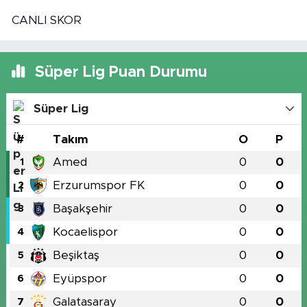
CANLI SKOR
Süper Lig Puan Durumu
Süper Lig
#
Takım
O
P
Amed
0
0
1
Erzurumspor FK
0
0
2
Başakşehir
0
0
3
Kocaelispor
0
0
4
Beşiktaş
0
0
5
Eyüpspor
0
0
6
Galatasaray
0
0
7