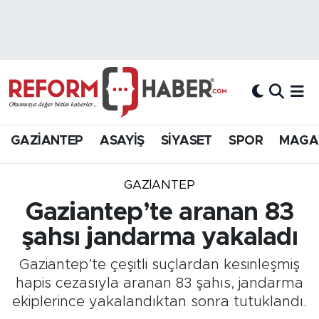
Nöbetçi Eczaneler
Hava Durumu
Trafik Durumu
GAZİANTEP
ASAYİŞ
SİYASET
SPOR
MAGA
Süper Lig Puan Durumu ve Fikstür
GAZIANTEP
Tüm Manşetler
Gaziantep’te aranan 83
şahsı jandarma yakaladı
Son Dakika Haberleri
Gaziantep’te çeşitli suçlardan kesinleşmiş
Haber Arşivi
hapis cezasıyla aranan 83 şahıs, jandarma
ekiplerince yakalandıktan sonra tutuklandı.