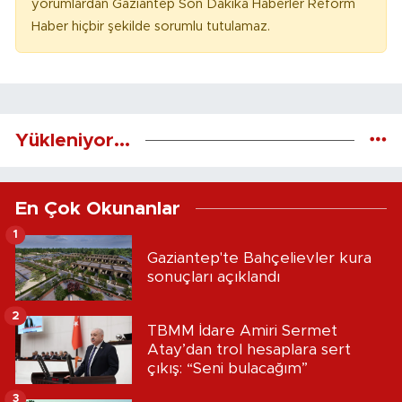
yorumlardan Gaziantep Son Dakika Haberler Reform
Haber hiçbir şekilde sorumlu tutulamaz.
Yükleniyor...
En Çok Okunanlar
1
Gaziantep'te Bahçelievler kura
sonuçları açıklandı
2
TBMM İdare Amiri Sermet
Atay’dan trol hesaplara sert
çıkış: “Seni bulacağım”
3