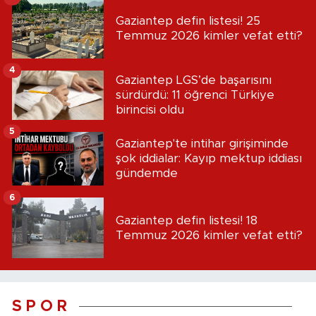
Gaziantep defin listesi! 25
Temmuz 2026 kimler vefat etti?
4
Gaziantep LGS’de başarısını
sürdürdü: 11 öğrenci Türkiye
birincisi oldu
5
Gaziantep'te intihar girişiminde
şok iddialar: Kayıp mektup iddiası
gündemde
6
Gaziantep defin listesi! 18
Temmuz 2026 kimler vefat etti?
S P O R