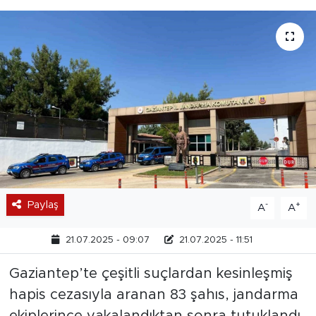
Paylaş
-
+
A
A
21.07.2025 - 09:07
21.07.2025 - 11:51
Gaziantep’te çeşitli suçlardan kesinleşmiş
hapis cezasıyla aranan 83 şahıs, jandarma
ekiplerince yakalandıktan sonra tutuklandı.