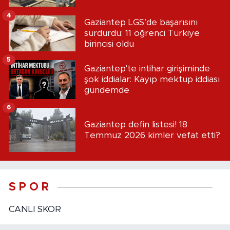
4
Gaziantep LGS’de başarısını
sürdürdü: 11 öğrenci Türkiye
birincisi oldu
5
Gaziantep'te intihar girişiminde
şok iddialar: Kayıp mektup iddiası
gündemde
6
Gaziantep defin listesi! 18
Temmuz 2026 kimler vefat etti?
S P O R
CANLI SKOR