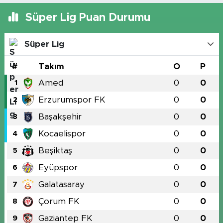
Süper Lig Puan Durumu
Süper Lig
#
Takım
O
P
Amed
0
0
1
Erzurumspor FK
0
0
2
Başakşehir
0
0
3
Kocaelispor
0
0
4
Beşiktaş
0
0
5
Eyüpspor
0
0
6
Galatasaray
0
0
7
Çorum FK
0
0
8
Gaziantep FK
0
0
9