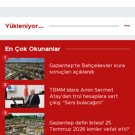
Yükleniyor...
En Çok Okunanlar
1
Gaziantep'te Bahçelievler kura
sonuçları açıklandı
2
TBMM İdare Amiri Sermet
Atay’dan trol hesaplara sert
çıkış: “Seni bulacağım”
3
Gaziantep defin listesi! 25
Temmuz 2026 kimler vefat etti?