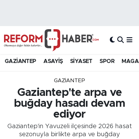
Nöbetçi Eczaneler
Hava Durumu
Trafik Durumu
GAZİANTEP
ASAYİŞ
SİYASET
SPOR
MAGA
Süper Lig Puan Durumu ve Fikstür
GAZIANTEP
Tüm Manşetler
Gaziantep'te arpa ve
buğday hasadı devam
Son Dakika Haberleri
ediyor
Haber Arşivi
Gaziantep'in Yavuzeli ilçesinde 2026 hasat
sezonuyla birlikte arpa ve buğday