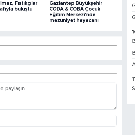
lmaz, Fıstıkçılar
Gaziantep Büyükşehir
G
nafıyla buluştu
CODA & COBA Çocuk
Eğitim Merkezi'nde
G
mezuniyet heyecanı
1
B
B
A
1
S