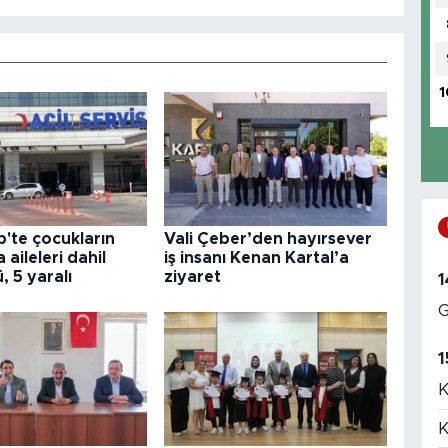
1
'te çocukların
Vali Çeber’den hayırsever
aileleri dahil
iş insanı Kenan Kartal’a
ü, 5 yaralı
ziyaret
1
G
1
K
K