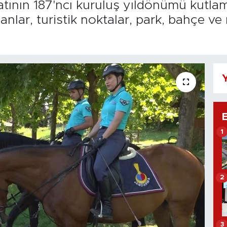
atının 187'ncı kuruluş yıldönümü kutla
alanlar, turistik noktalar, park, bahçe v
Y
1
2
3