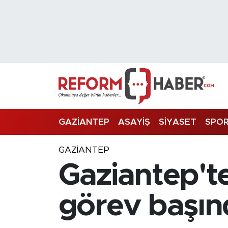
Nöbetçi Eczaneler
Hava Durumu
Trafik Durumu
Süper Lig Puan Durumu ve Fikstür
GAZİANTEP
ASAYİŞ
SİYASET
SPO
Tüm Manşetler
GAZIANTEP
Gaziantep'te 
Son Dakika Haberleri
Haber Arşivi
görev başın