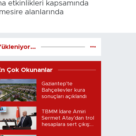
ma etkinlikleri kapsamında
e mesire alanlarında
ükleniyor...
En Çok Okunanlar
Gaziantep'te
Bahçelievler kura
sonuçları açıklandı
TBMM İdare Amiri
Sermet Atay’dan trol
hesaplara sert çıkış:
“Seni bulacağım”