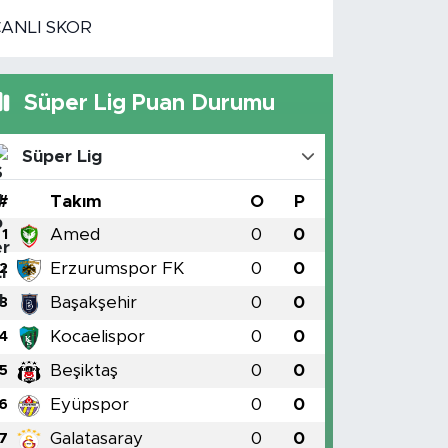
CANLI SKOR
Süper Lig Puan Durumu
Süper Lig
#
Takım
O
P
Amed
0
0
1
Erzurumspor FK
0
0
2
Başakşehir
0
0
3
Kocaelispor
0
0
4
Beşiktaş
0
0
5
Eyüpspor
0
0
6
Galatasaray
0
0
7