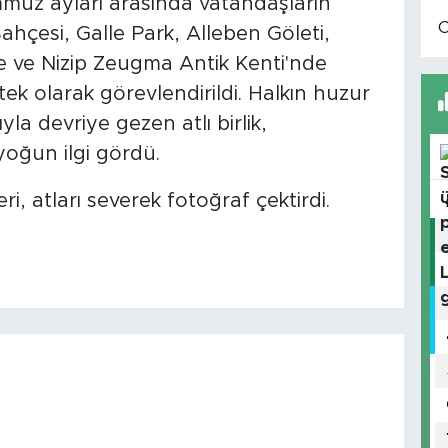
emmuz ayları arasında vatandaşların
t Bahçesi, Galle Park, Alleben Göleti,
 ve Nizip Zeugma Antik Kenti'nde
tek olarak görevlendirildi. Halkın huzur
la devriye gezen atlı birlik,
oğun ilgi gördü.
eri, atları severek fotoğraf çektirdi.