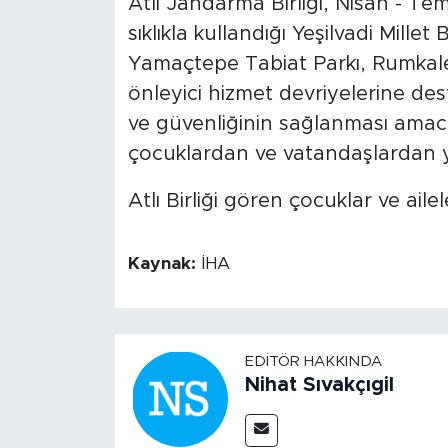
Atlı Jandarma Birliği, Nisan - T
sıklıkla kullandığı Yeşilvadi Mille
Yamaçtepe Tabiat Parkı, Rumkale
önleyici hizmet devriyelerine des
ve güvenliğinin sağlanması amacıy
çocuklardan ve vatandaşlardan y
Atlı Birliği gören çocuklar ve ailel
Kaynak:
İHA
EDITÖR HAKKINDA
Nihat Sıvakçıgil