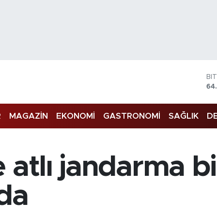
BI
64
DO
47
E
R
MAGAZİN
EKONOMİ
GASTRONOMİ
SAĞLIK
DE
55
ST
64
GR
65
atlı jandarma bir
Bİ
13
da