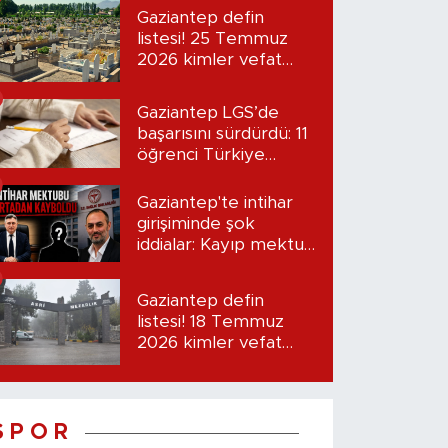
Gaziantep defin
listesi! 25 Temmuz
2026 kimler vefat
etti?
Gaziantep LGS’de
başarısını sürdürdü: 11
öğrenci Türkiye
birincisi oldu
Gaziantep'te intihar
girişiminde şok
iddialar: Kayıp mektup
iddiası gündemde
Gaziantep defin
listesi! 18 Temmuz
2026 kimler vefat
etti?
S P O R