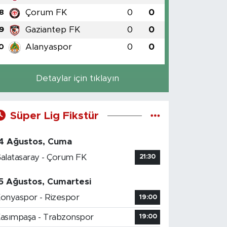
Çorum FK
0
0
8
Gaziantep FK
0
0
9
Alanyaspor
0
0
0
Detaylar için tıklayın
Süper Lig Fikstür
4 Ağustos, Cuma
alatasaray - Çorum FK
21:30
5 Ağustos, Cumartesi
onyaspor - Rizespor
19:00
asımpaşa - Trabzonspor
19:00