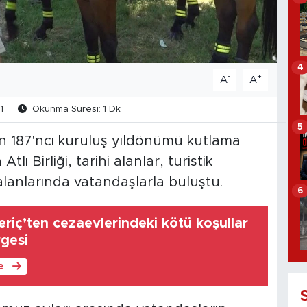
4
-
+
A
A
1
Okunma Süresi: 1 Dk
5
ın 187'ncı kuruluş yıldönümü kutlama
ı Birliği, tarihi alanlar, turistik
alanlarında vatandaşlarla buluştu.
6
Meriç’ten cezaevlerindeki kötü koşullar
rgesi
le