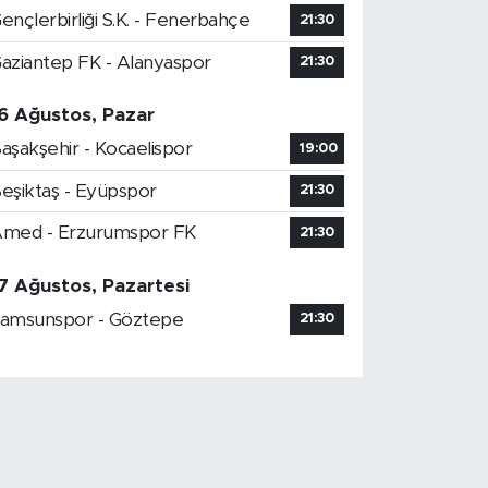
ençlerbirliği S.K. - Fenerbahçe
21:30
aziantep FK - Alanyaspor
21:30
6 Ağustos, Pazar
aşakşehir - Kocaelispor
19:00
eşiktaş - Eyüpspor
21:30
med - Erzurumspor FK
21:30
7 Ağustos, Pazartesi
amsunspor - Göztepe
21:30