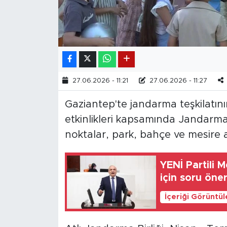
27.06.2026 - 11:21
27.06.2026 - 11:27
Gaziantep'te jandarma teşkilatın
etkinlikleri kapsamında Jandarma Atl
noktalar, park, bahçe ve mesire 
YENİ Partili 
için soru öne
İçeriği Görüntü