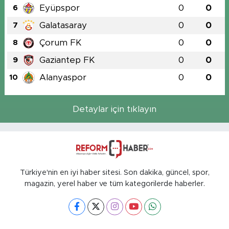
Eyüpspor
0
0
6
Galatasaray
0
0
7
Çorum FK
0
0
8
Gaziantep FK
0
0
9
Alanyaspor
0
0
10
Detaylar için tıklayın
Türkiye'nin en iyi haber sitesi. Son dakika, güncel, spor,
magazin, yerel haber ve tüm kategorilerde haberler.