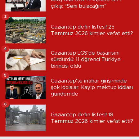
çıkış: “Seni bulacağım”
3
Gaziantep defin listesi! 25
Temmuz 2026 kimler vefat etti?
4
Gaziantep LGS’de başarısını
sürdürdü: 11 öğrenci Türkiye
birincisi oldu
5
Gaziantep'te intihar girişiminde
şok iddialar: Kayıp mektup iddiası
gündemde
6
Gaziantep defin listesi! 18
Temmuz 2026 kimler vefat etti?