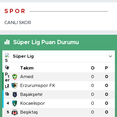
S P O R
CANLI SKOR
Süper Lig Puan Durumu
Süper Lig
#
Takım
O
P
Amed
0
0
1
Erzurumspor FK
0
0
2
Başakşehir
0
0
3
Kocaelispor
0
0
4
Beşiktaş
0
0
5