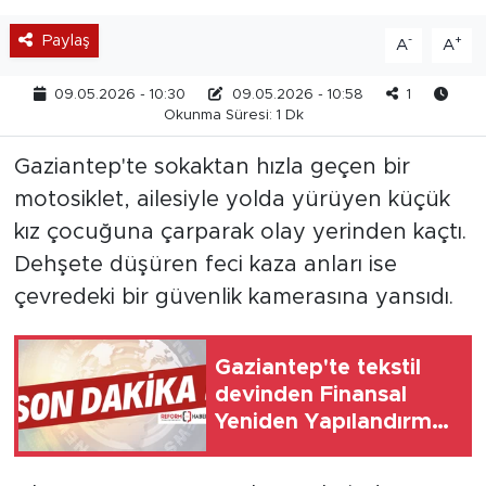
Paylaş
-
+
A
A
09.05.2026 - 10:30
09.05.2026 - 10:58
1
Okunma Süresi: 1 Dk
Gaziantep'te sokaktan hızla geçen bir
motosiklet, ailesiyle yolda yürüyen küçük
kız çocuğuna çarparak olay yerinden kaçtı.
Dehşete düşüren feci kaza anları ise
çevredeki bir güvenlik kamerasına yansıdı.
Gaziantep'te tekstil
devinden Finansal
Yeniden Yapılandırma
başvurusu