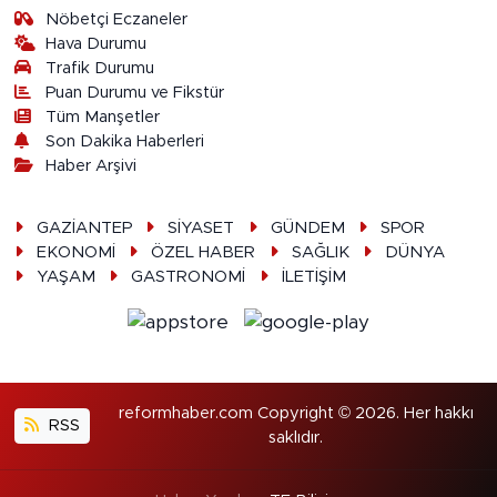
Nöbetçi Eczaneler
Hava Durumu
Trafik Durumu
Puan Durumu ve Fikstür
Tüm Manşetler
Son Dakika Haberleri
Haber Arşivi
GAZİANTEP
SİYASET
GÜNDEM
SPOR
EKONOMİ
ÖZEL HABER
SAĞLIK
DÜNYA
YAŞAM
GASTRONOMİ
İLETİŞİM
reformhaber.com Copyright © 2026. Her hakkı
RSS
saklıdır.