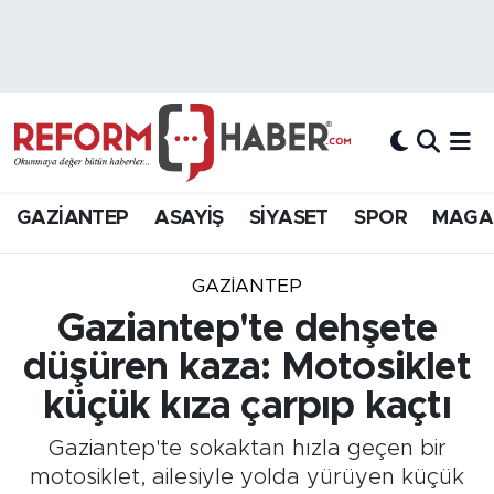
Nöbetçi Eczaneler
Hava Durumu
Trafik Durumu
GAZİANTEP
ASAYİŞ
SİYASET
SPOR
MAGA
Süper Lig Puan Durumu ve Fikstür
GAZIANTEP
Tüm Manşetler
Gaziantep'te dehşete
düşüren kaza: Motosiklet
Son Dakika Haberleri
küçük kıza çarpıp kaçtı
Haber Arşivi
Gaziantep'te sokaktan hızla geçen bir
motosiklet, ailesiyle yolda yürüyen küçük