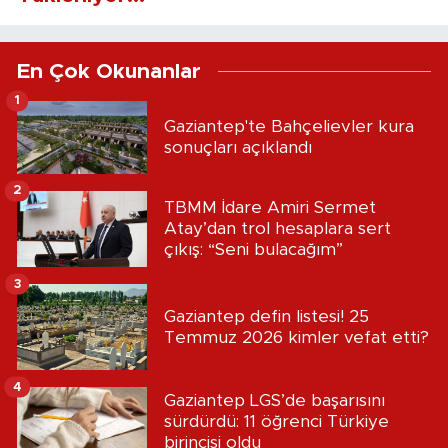
En Çok Okunanlar
1
Gaziantep'te Bahçelievler kura
sonuçları açıklandı
2
TBMM İdare Amiri Sermet
Atay’dan trol hesaplara sert
çıkış: “Seni bulacağım”
3
Gaziantep defin listesi! 25
Temmuz 2026 kimler vefat etti?
4
Gaziantep LGS’de başarısını
sürdürdü: 11 öğrenci Türkiye
birincisi oldu