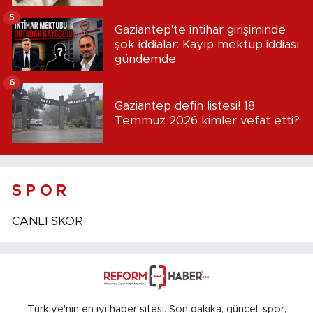
5
Gaziantep'te intihar girişiminde
şok iddialar: Kayıp mektup iddiası
gündemde
6
Gaziantep defin listesi! 18
Temmuz 2026 kimler vefat etti?
S P O R
CANLI SKOR
Türkiye'nin en iyi haber sitesi. Son dakika, güncel, spor,