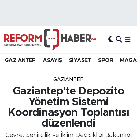
Nöbetçi Eczaneler
Hava Durumu
Trafik Durumu
GAZİANTEP
ASAYİŞ
SİYASET
SPOR
MAGA
Süper Lig Puan Durumu ve Fikstür
GAZIANTEP
Tüm Manşetler
Gaziantep'te Depozito
Yönetim Sistemi
Son Dakika Haberleri
Koordinasyon Toplantısı
Haber Arşivi
düzenlendi
Çevre, Şehircilik ve İklim Değişikliği Bakanlığı