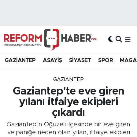
Nöbetçi Eczaneler
Hava Durumu
Trafik Durumu
GAZİANTEP
ASAYİŞ
SİYASET
SPOR
MAGA
Süper Lig Puan Durumu ve Fikstür
GAZIANTEP
Tüm Manşetler
Gaziantep'te eve giren
yılanı itfaiye ekipleri
Son Dakika Haberleri
çıkardı
Haber Arşivi
Gaziantep'in Oğuzeli ilçesinde bir eve giren
ve paniğe neden olan yılan, itfaiye ekipleri