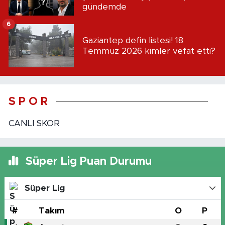
gündemde
6
Gaziantep defin listesi! 18
Temmuz 2026 kimler vefat etti?
S P O R
CANLI SKOR
Süper Lig Puan Durumu
Süper Lig
#
Takım
O
P