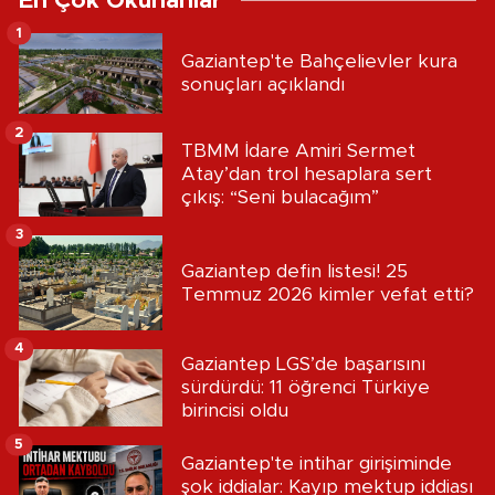
En Çok Okunanlar
1
Gaziantep'te Bahçelievler kura
sonuçları açıklandı
2
TBMM İdare Amiri Sermet
Atay’dan trol hesaplara sert
çıkış: “Seni bulacağım”
3
Gaziantep defin listesi! 25
Temmuz 2026 kimler vefat etti?
4
Gaziantep LGS’de başarısını
sürdürdü: 11 öğrenci Türkiye
birincisi oldu
5
Gaziantep'te intihar girişiminde
şok iddialar: Kayıp mektup iddiası