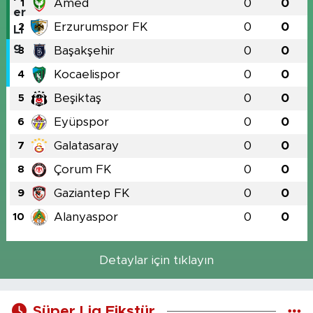
Amed
0
0
1
Erzurumspor FK
0
0
2
Başakşehir
0
0
3
Kocaelispor
0
0
4
Beşiktaş
0
0
5
Eyüpspor
0
0
6
Galatasaray
0
0
7
Çorum FK
0
0
8
Gaziantep FK
0
0
9
Alanyaspor
0
0
10
Detaylar için tıklayın
Süper Lig Fikstür