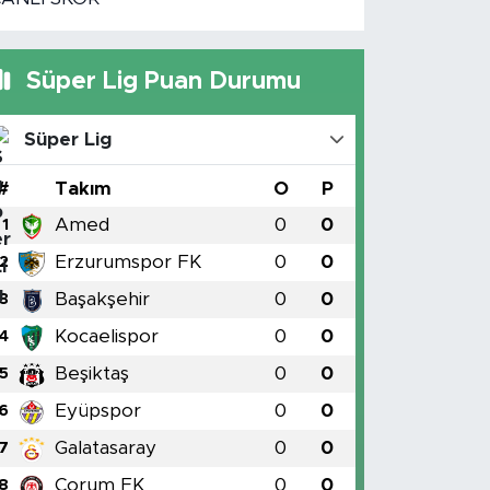
Süper Lig Puan Durumu
Süper Lig
#
Takım
O
P
Amed
0
0
1
Erzurumspor FK
0
0
2
Başakşehir
0
0
3
Kocaelispor
0
0
4
Beşiktaş
0
0
5
Eyüpspor
0
0
6
Galatasaray
0
0
7
Çorum FK
0
0
8