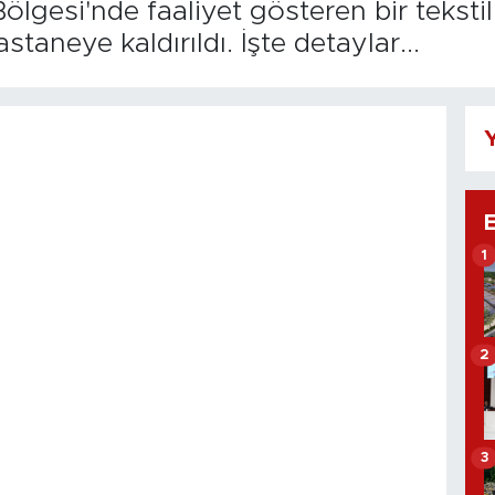
lgesi'nde faaliyet gösteren bir teksti
taneye kaldırıldı. İşte detaylar...
Y
1
2
3