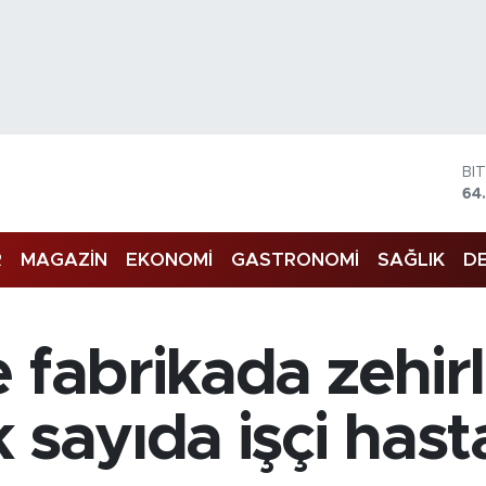
BI
64
DO
47
R
MAGAZİN
EKONOMİ
GASTRONOMİ
SAĞLIK
DE
E
55
ST
64
GR
e fabrikada zehi
65
Bİ
13
 sayıda işçi hasta