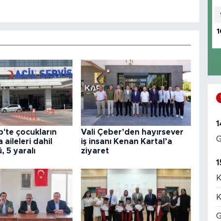
1
1
'te çocukların
Vali Çeber’den hayırsever
G
aileleri dahil
iş insanı Kenan Kartal’a
ü, 5 yaralı
ziyaret
1
K
K
G