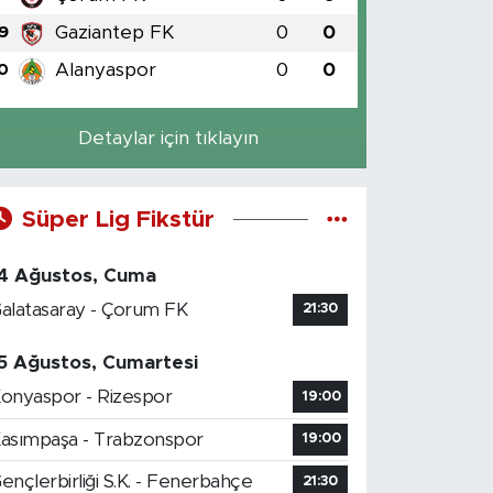
Gaziantep FK
0
0
9
Alanyaspor
0
0
0
Detaylar için tıklayın
Süper Lig Fikstür
4 Ağustos, Cuma
alatasaray - Çorum FK
21:30
5 Ağustos, Cumartesi
onyaspor - Rizespor
19:00
asımpaşa - Trabzonspor
19:00
ençlerbirliği S.K. - Fenerbahçe
21:30