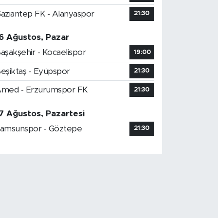
aziantep FK - Alanyaspor
21:30
6 Ağustos, Pazar
aşakşehir - Kocaelispor
19:00
eşiktaş - Eyüpspor
21:30
med - Erzurumspor FK
21:30
7 Ağustos, Pazartesi
amsunspor - Göztepe
21:30