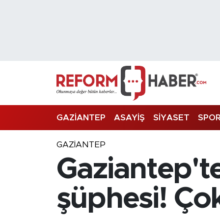
Nöbetçi Eczaneler
Hava Durumu
Trafik Durumu
Süper Lig Puan Durumu ve Fikstür
GAZİANTEP
ASAYİŞ
SİYASET
SPO
Tüm Manşetler
GAZIANTEP
Gaziantep't
Son Dakika Haberleri
Haber Arşivi
şüphesi! Çok