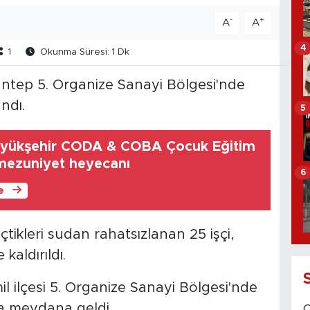
-
+
A
A
4
1
Okunma Süresi: 1 Dk
iantep 5. Organize Sanayi Bölgesi'nde
ndı.
5
üyükşehir CODA & COBA Çocuk Eğitim
mezuniyet heyecanı
6
le
çtikleri sudan rahatsızlanan 25 işçi,
aldırıldı.
l ilçesi 5. Organize Sanayi Bölgesi'nde
da meydana geldi.