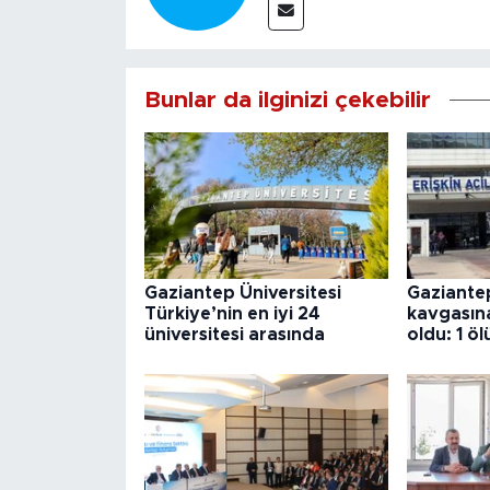
Bunlar da ilginizi çekebilir
Gaziantep Üniversitesi
Gaziantep
Türkiye’nin en iyi 24
kavgasına 
üniversitesi arasında
oldu: 1 öl