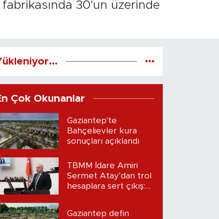
l fabrikasında 30'un üzerinde
ükleniyor...
En Çok Okunanlar
Gaziantep'te
Bahçelievler kura
sonuçları açıklandı
TBMM İdare Amiri
Sermet Atay’dan trol
hesaplara sert çıkış:
“Seni bulacağım”
Gaziantep defin