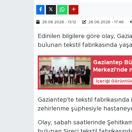
26.06.2026 - 13:12
26.06.2026 - 17:46
Edinilen bilgilere göre olay, Gaz
bulunan tekstil fabrikasında yaşa
Gaziantep B
Merkezi'nde 
İçeriği Görüntü
Gaziantep'te tekstil fabrikasında i
zehirlenme şüphesiyle hastaneye k
Olay, sabah saatlerinde Şehitkami
bulunan Şireci tekstil fabrikasın