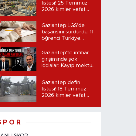
listesi! 25 Temmuz
2026 kimler vefat
etti?
Gaziantep LGS’de
başarısını sürdürdü: 11
öğrenci Türkiye
birincisi oldu
Gaziantep'te intihar
girişiminde şok
iddialar: Kayıp mektup
iddiası gündemde
Gaziantep defin
listesi! 18 Temmuz
2026 kimler vefat
etti?
S P O R
CANLI SKOR