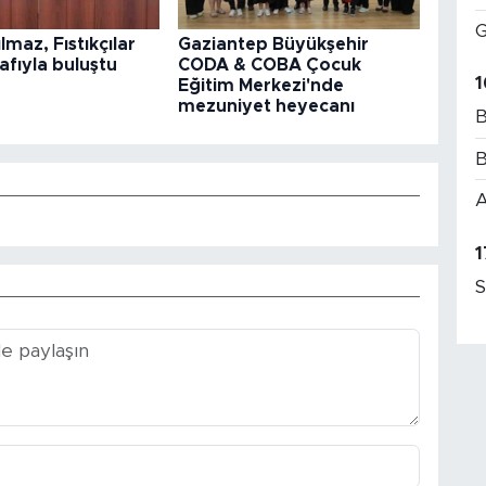
G
lmaz, Fıstıkçılar
Gaziantep Büyükşehir
nafıyla buluştu
CODA & COBA Çocuk
1
Eğitim Merkezi'nde
mezuniyet heyecanı
B
B
A
1
S