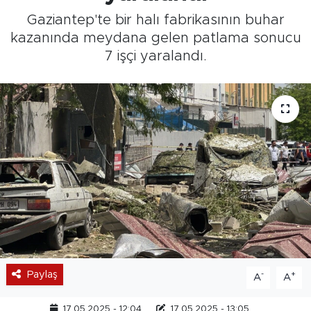
Gaziantep'te bir halı fabrikasının buhar
kazanında meydana gelen patlama sonucu
7 işçi yaralandı.
Paylaş
-
+
A
A
17.05.2025 - 12:04
17.05.2025 - 13:05