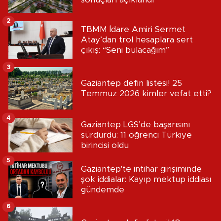
2
TBMM İdare Amiri Sermet
Atay’dan trol hesaplara sert
çıkış: “Seni bulacağım”
3
Gaziantep defin listesi! 25
Temmuz 2026 kimler vefat etti?
4
Gaziantep LGS’de başarısını
sürdürdü: 11 öğrenci Türkiye
birincisi oldu
5
Gaziantep'te intihar girişiminde
şok iddialar: Kayıp mektup iddiası
gündemde
6