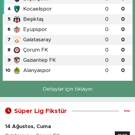
Kocaelispor
0
0
4
Beşiktaş
0
0
5
Eyüpspor
0
0
6
Galatasaray
0
0
7
Çorum FK
0
0
8
Gaziantep FK
0
0
9
Alanyaspor
0
0
10
Detaylar için tıklayın
Süper Lig Fikstür
14 Ağustos, Cuma