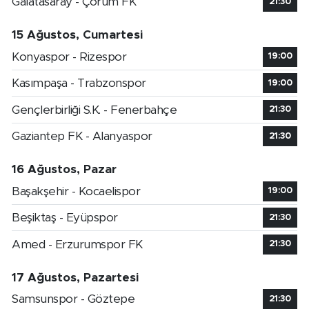
Galatasaray - Çorum FK
21:30
15 Ağustos, Cumartesi
Konyaspor - Rizespor
19:00
Kasımpaşa - Trabzonspor
19:00
Gençlerbirliği S.K. - Fenerbahçe
21:30
Gaziantep FK - Alanyaspor
21:30
16 Ağustos, Pazar
Başakşehir - Kocaelispor
19:00
Beşiktaş - Eyüpspor
21:30
Amed - Erzurumspor FK
21:30
17 Ağustos, Pazartesi
Samsunspor - Göztepe
21:30