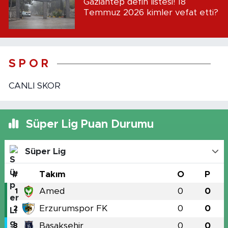
Gaziantep defin listesi! 18
Temmuz 2026 kimler vefat etti?
S P O R
CANLI SKOR
Süper Lig Puan Durumu
Süper Lig
#
Takım
O
P
Amed
0
0
1
Erzurumspor FK
0
0
2
Başakşehir
0
0
3