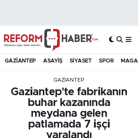
Nöbetçi Eczaneler
Hava Durumu
Trafik Durumu
GAZİANTEP
ASAYİŞ
SİYASET
SPOR
MAGA
Süper Lig Puan Durumu ve Fikstür
GAZIANTEP
Tüm Manşetler
Gaziantep'te fabrikanın
buhar kazanında
Son Dakika Haberleri
meydana gelen
Haber Arşivi
patlamada 7 işçi
yaralandı