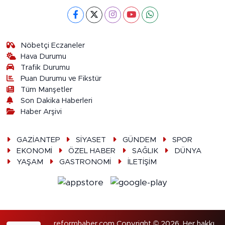
Nöbetçi Eczaneler
Hava Durumu
Trafik Durumu
Puan Durumu ve Fikstür
Tüm Manşetler
Son Dakika Haberleri
Haber Arşivi
GAZİANTEP
SİYASET
GÜNDEM
SPOR
EKONOMİ
ÖZEL HABER
SAĞLIK
DÜNYA
YAŞAM
GASTRONOMİ
İLETİŞİM
reformhaber.com Copyright © 2026. Her hakkı