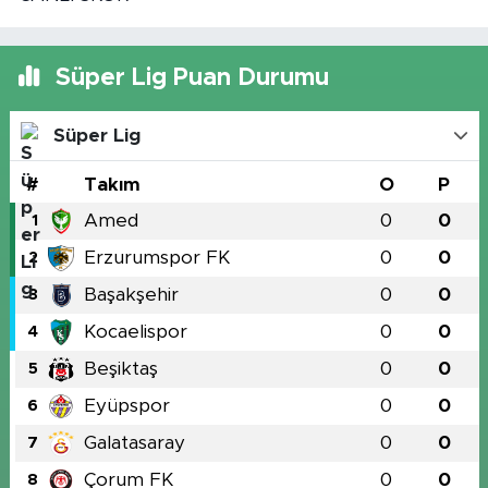
Süper Lig Puan Durumu
Süper Lig
#
Takım
O
P
Amed
0
0
1
Erzurumspor FK
0
0
2
Başakşehir
0
0
3
Kocaelispor
0
0
4
Beşiktaş
0
0
5
Eyüpspor
0
0
6
Galatasaray
0
0
7
Çorum FK
0
0
8