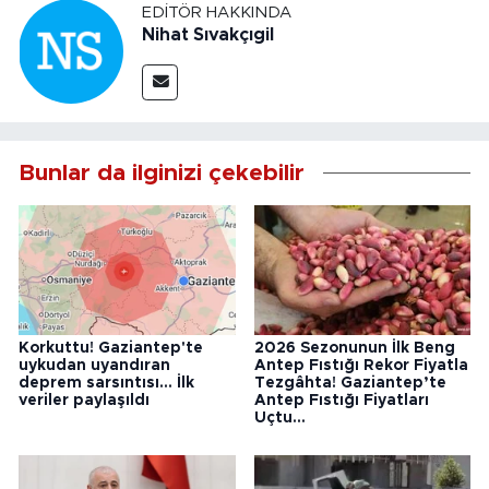
EDITÖR HAKKINDA
Nihat Sıvakçıgil
Bunlar da ilginizi çekebilir
Korkuttu! Gaziantep'te
2026 Sezonunun İlk Beng
uykudan uyandıran
Antep Fıstığı Rekor Fiyatla
deprem sarsıntısı... İlk
Tezgâhta! Gaziantep’te
veriler paylaşıldı
Antep Fıstığı Fiyatları
Uçtu...