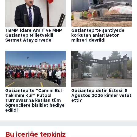
TBMM İdare Amiri ve MHP
Gaziantep’te şantiyede
Gaziantep Milletvekili
korkutan anlar! Beton
Sermet Atay zirvede!
mikseri devrildi
Gaziantep'te “Camini Bul
Gaziantep defin listesi! 8
Takımını Kur” Futbol
Ağustos 2026 kimler vefat
Turnuvası'na katılan tüm
etti?
öğrencilere bisiklet hediye
edildi
Bu içeriğe tepkiniz