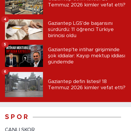
Temmuz 2026 kimler vefat etti?
4
Gaziantep LGS’de başarısını
sürdürdü: 11 öğrenci Türkiye
birincisi oldu
5
Gaziantep'te intihar girişiminde
şok iddialar: Kayıp mektup iddiası
gündemde
6
Gaziantep defin listesi! 18
Temmuz 2026 kimler vefat etti?
S P O R
CANLI SKOR