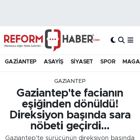
Nöbetçi Eczaneler
Hava Durumu
Trafik Durumu
GAZİANTEP
ASAYİŞ
SİYASET
SPOR
MAGA
Süper Lig Puan Durumu ve Fikstür
GAZIANTEP
Tüm Manşetler
Gaziantep'te facianın
eşiğinden dönüldü!
Son Dakika Haberleri
Direksiyon başında sara
Haber Arşivi
nöbeti geçirdi...
Gaziantep’te sürücünün direksiyon başında