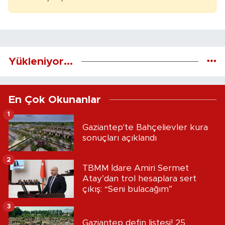
Yükleniyor...
En Çok Okunanlar
1
Gaziantep'te Bahçelievler kura
sonuçları açıklandı
2
TBMM İdare Amiri Sermet
Atay’dan trol hesaplara sert
çıkış: “Seni bulacağım”
3
Gaziantep defin listesi! 25