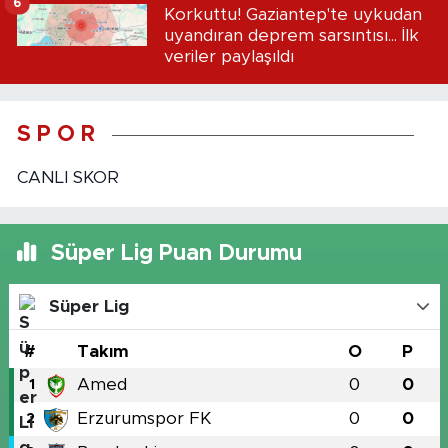
6
Korkuttu! Gaziantep'te uykudan
uyandıran deprem sarsıntısı... İlk
veriler paylaşıldı
S P O R
CANLI SKOR
Süper Lig Puan Durumu
Süper Lig
#
Takım
O
P
Amed
0
0
1
Erzurumspor FK
0
0
2