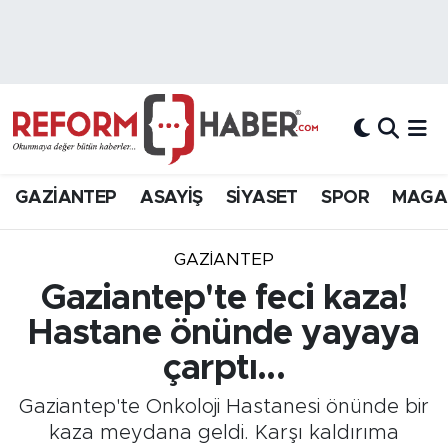
Nöbetçi Eczaneler
Hava Durumu
Trafik Durumu
GAZİANTEP
ASAYİŞ
SİYASET
SPOR
MAGA
Süper Lig Puan Durumu ve Fikstür
GAZIANTEP
Tüm Manşetler
Gaziantep'te feci kaza!
Hastane önünde yayaya
Son Dakika Haberleri
çarptı...
Haber Arşivi
Gaziantep'te Onkoloji Hastanesi önünde bir
kaza meydana geldi. Karşı kaldırıma