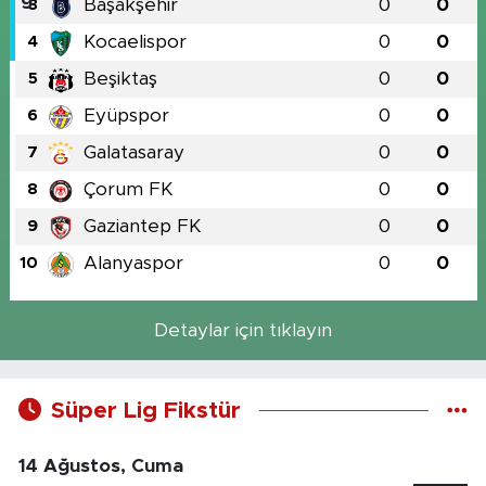
Başakşehir
0
0
3
Kocaelispor
0
0
4
Beşiktaş
0
0
5
Eyüpspor
0
0
6
Galatasaray
0
0
7
Çorum FK
0
0
8
Gaziantep FK
0
0
9
Alanyaspor
0
0
10
Detaylar için tıklayın
Süper Lig Fikstür
14 Ağustos, Cuma