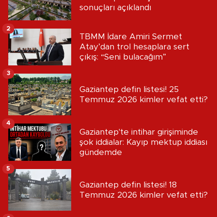
sonuçları açıklandı
2
TBMM İdare Amiri Sermet
Atay’dan trol hesaplara sert
çıkış: “Seni bulacağım”
3
Gaziantep defin listesi! 25
Temmuz 2026 kimler vefat etti?
4
Gaziantep'te intihar girişiminde
şok iddialar: Kayıp mektup iddiası
gündemde
5
Gaziantep defin listesi! 18
Temmuz 2026 kimler vefat etti?