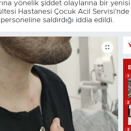
rına yönelik şiddet olaylarına bir yenis
ltesi Hastanesi Çocuk Acil Servisi'nd
personeline saldırdığı iddia edildi.
Y
1
2
3