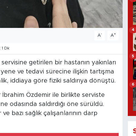
4
-
+
A
A
 1 Dk
5
 servisine getirilen bir hastanın yakınları
ayene ve tedavi sürecine ilişkin tartışma
ik, iddiaya göre fiziki saldırıya dönüştü.
6
 İbrahim Özdemir ile birlikte serviste
ne odasında saldırdığı öne sürüldü.
e bazı sağlık çalışanlarının darp