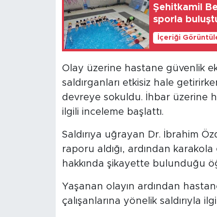
Şehitkamil Be
sporla buluşt
İçeriği Görüntü
Olay üzerine hastane güvenlik e
saldırganları etkisiz hale getir
devreye sokuldu. İhbar üzerine h
ilgili inceleme başlattı.
Saldırıya uğrayan Dr. İbrahim Öz
raporu aldığı, ardından karakola gi
hakkında şikayette bulunduğu öğ
Yaşanan olayın ardından hastanede
çalışanlarına yönelik saldırıyla ilg