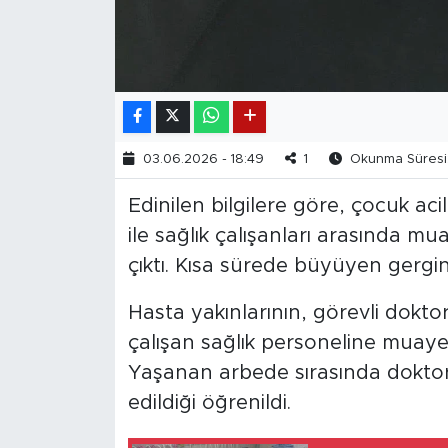
03.06.2026 - 18:49
1
Okunma Süresi:
Edinilen bilgilere göre, çocuk acil
ile sağlık çalışanları arasında mu
çıktı. Kısa sürede büyüyen gerginl
Hasta yakınlarının, görevli doktor
çalışan sağlık personeline muaye
Yaşanan arbede sırasında doktor v
edildiği öğrenildi.