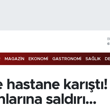
B
6
4
R
MAGAZİN
EKONOMİ
GASTRONOMİ
SAĞLIK
DE
5
S
6
G
6
 hastane karıştı
B
1
larına saldırı...