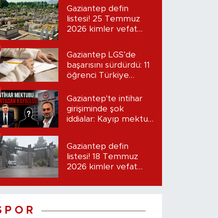
Gaziantep defin
listesi! 25 Temmuz
2026 kimler vefat
etti?
Gaziantep LGS’de
başarısını sürdürdü: 11
öğrenci Türkiye
birincisi oldu
Gaziantep'te intihar
girişiminde şok
iddialar: Kayıp mektup
iddiası gündemde
Gaziantep defin
listesi! 18 Temmuz
2026 kimler vefat
etti?
S P O R