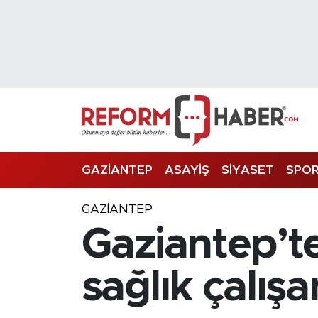
Nöbetçi Eczaneler
Hava Durumu
Trafik Durumu
Süper Lig Puan Durumu ve Fikstür
GAZİANTEP
ASAYİŞ
SİYASET
SPO
Tüm Manşetler
GAZIANTEP
Gaziantep’te
Son Dakika Haberleri
Haber Arşivi
sağlık çalışan