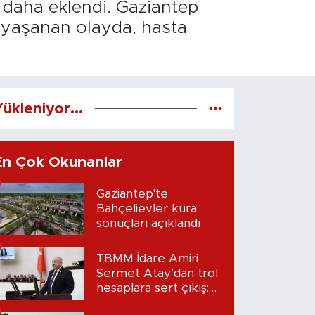
i daha eklendi. Gaziantep
e yaşanan olayda, hasta
ükleniyor...
En Çok Okunanlar
Gaziantep'te
Bahçelievler kura
sonuçları açıklandı
TBMM İdare Amiri
Sermet Atay’dan trol
hesaplara sert çıkış:
“Seni bulacağım”