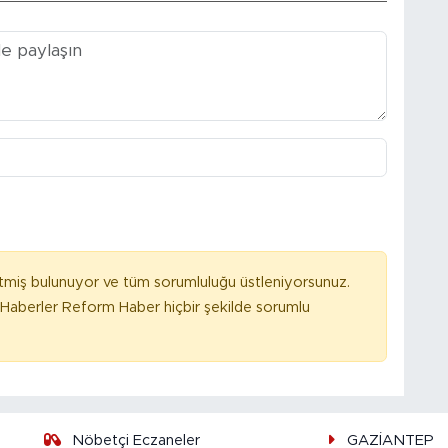
tmiş bulunuyor ve tüm sorumluluğu üstleniyorsunuz.
Haberler Reform Haber hiçbir şekilde sorumlu
Nöbetçi Eczaneler
GAZİANTEP