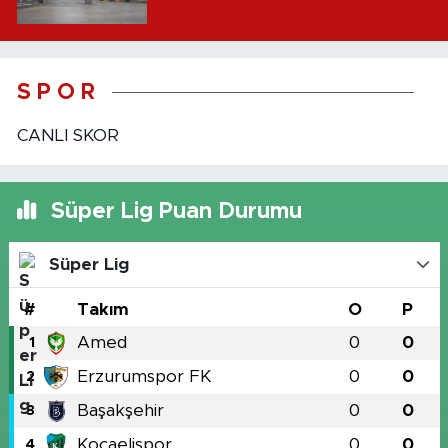
S P O R
CANLI SKOR
Süper Lig Puan Durumu
Süper Lig
#
Takım
O
P
Amed
0
0
1
Erzurumspor FK
0
0
2
Başakşehir
0
0
3
Kocaelispor
0
0
4