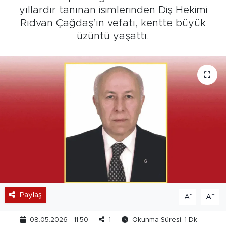
yıllardır tanınan isimlerinden Diş Hekimi
Rıdvan Çağdaş’ın vefatı, kentte büyük
üzüntü yaşattı.
Paylaş
-
+
A
A
08.05.2026 - 11:50
1
Okunma Süresi: 1 Dk