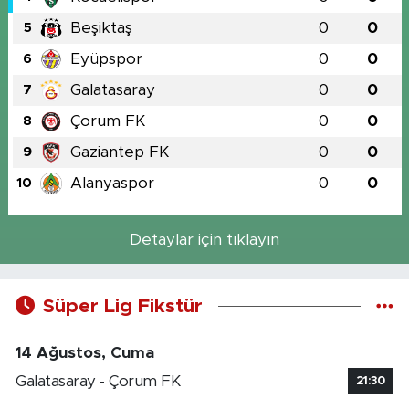
Beşiktaş
0
0
5
Eyüpspor
0
0
6
Galatasaray
0
0
7
Çorum FK
0
0
8
Gaziantep FK
0
0
9
Alanyaspor
0
0
10
Detaylar için tıklayın
Süper Lig Fikstür
14 Ağustos, Cuma
Galatasaray - Çorum FK
21:30