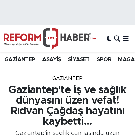
Nöbetçi Eczaneler
Hava Durumu
Trafik Durumu
GAZİANTEP
ASAYİŞ
SİYASET
SPOR
MAGA
Süper Lig Puan Durumu ve Fikstür
GAZIANTEP
Tüm Manşetler
Gaziantep'te iş ve sağlık
dünyasını üzen vefat!
Son Dakika Haberleri
Rıdvan Çağdaş hayatını
Haber Arşivi
kaybetti...
Gaziantep’in sağlık camiasında uzun