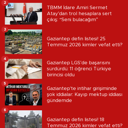
2
TBMM İdare Amiri Sermet
Atay’dan trol hesaplara sert
çıkış: “Seni bulacağım”
3
Gaziantep defin listesi! 25
Temmuz 2026 kimler vefat etti?
4
Gaziantep LGS’de başarısını
sürdürdü: 11 öğrenci Türkiye
birincisi oldu
5
Gaziantep'te intihar girişiminde
şok iddialar: Kayıp mektup iddiası
gündemde
6
Gaziantep defin listesi! 18
Temmuz 2026 kimler vefat etti?